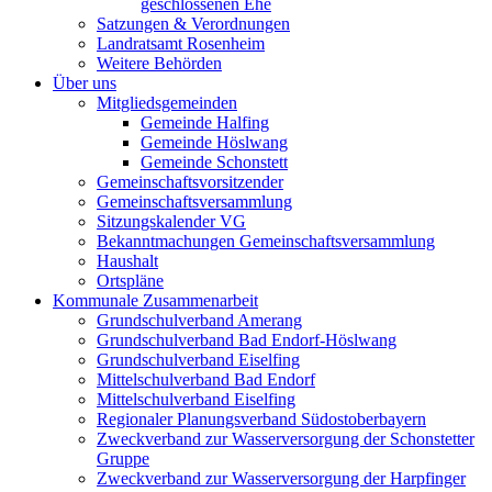
geschlossenen Ehe
Satzungen & Verordnungen
Landratsamt Rosenheim
Weitere Behörden
Über uns
Mitgliedsgemeinden
Gemeinde Halfing
Gemeinde Höslwang
Gemeinde Schonstett
Gemeinschaftsvorsitzender
Gemeinschaftsversammlung
Sitzungskalender VG
Bekanntmachungen Gemeinschaftsversammlung
Haushalt
Ortspläne
Kommunale Zusammenarbeit
Grundschulverband Amerang
Grundschulverband Bad Endorf-Höslwang
Grundschulverband Eiselfing
Mittelschulverband Bad Endorf
Mittelschulverband Eiselfing
Regionaler Planungsverband Südostoberbayern
Zweckverband zur Wasserversorgung der Schonstetter
Gruppe
Zweckverband zur Wasserversorgung der Harpfinger