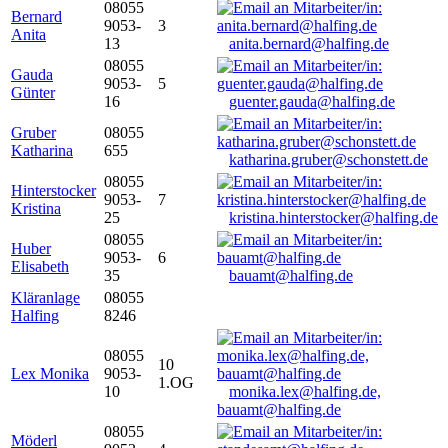
08055
Bernard
9053-
3
Anita
13
anita.bernard@halfing.de
08055
Gauda
9053-
5
Günter
16
guenter.gauda@halfing.de
Gruber
08055
Katharina
655
katharina.gruber@schonstett.de
08055
Hinterstocker
9053-
7
Kristina
25
kristina.hinterstocker@halfing.de
08055
Huber
9053-
6
Elisabeth
35
bauamt@halfing.de
Kläranlage
08055
Halfing
8246
08055
10
Lex Monika
9053-
1.OG
10
monika.lex@halfing.de,
bauamt@halfing.de
08055
Möderl