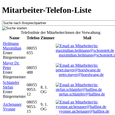
Mitarbeiter-Telefon-Liste
Telefonliste der Mitarbeiter/innen der Verwaltung
Name
Telefon
Zimmer
Mail
Heilmann
Maximilian
08055
Erster
655
maximilian.heilmann@schonstett.
Bürgermeister
Mayer Dr.
Peter
08055
Erster
488
peter.mayer@hoeslwang.de
Bürgermeister
Schlaipfer
08055
Stefan
8, 1.
9053-
Erster
OG
12
stefan.schlaipfer@halfing.de
Bürgermeister
08055
Aichenauer
9, 1.
9053-
Yvonne
OG
15
yvonne.aichenauer@halfing.de