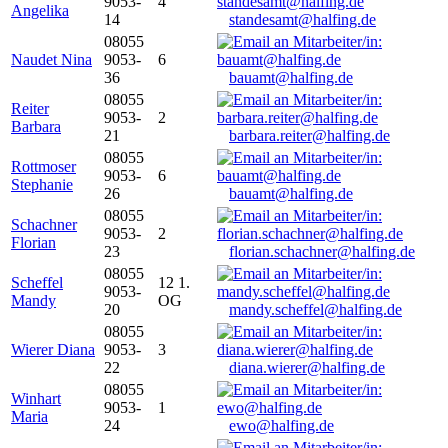
9053-
4
Angelika
14
standesamt@halfing.de
08055
Naudet Nina
9053-
6
36
bauamt@halfing.de
08055
Reiter
9053-
2
Barbara
21
barbara.reiter@halfing.de
08055
Rottmoser
9053-
6
Stephanie
26
bauamt@halfing.de
08055
Schachner
9053-
2
Florian
23
florian.schachner@halfing.de
08055
Scheffel
12 1.
9053-
Mandy
OG
20
mandy.scheffel@halfing.de
08055
Wierer Diana
9053-
3
22
diana.wierer@halfing.de
08055
Winhart
9053-
1
Maria
24
ewo@halfing.de