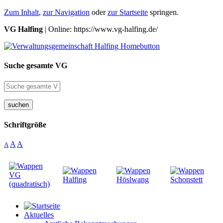
Zum Inhalt
,
zur Navigation
oder
zur Startseite
springen.
VG Halfing
| Online: https://www.vg-halfing.de/
Suche gesamte VG
suchen
Schriftgröße
A
A
A
Aktuelles