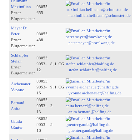
Heilmann
Maximilian
08055
Erster
655
maximilian.heilmann@schonstett.de
Bürgermeister
Mayer Dr.
Peter
08055
Erster
488
peter.mayer@hoeslwang.de
Bürgermeister
Schlaipfer
08055
Stefan
9053-
8, 1. OG
Erster
12
stefan.schlaipfer@halfing.de
Bürgermeister
08055
Aichenauer
9053-
9, 1. OG
Yvonne
15
yvonne.aichenauer@halfing.de
08055
Bernard
9053-
3
Anita
13
anita.bernard@halfing.de
08055
Gauda
9053-
5
Günter
16
guenter.gauda@halfing.de