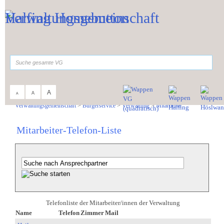
Zum Inhalt
,
zur Navigation
oder
zur Startseite
springen.
suchen
A
A
A
Sie sind hier:
Verwaltungsgemeinschaft
>
Bürgerservice
>
Verwaltung
>
Mitarbeiter
Mitarbeiter-Telefon-Liste
Telefonliste der Mitarbeiter/innen der Verwaltung
Name
Telefon
Zimmer
Mail