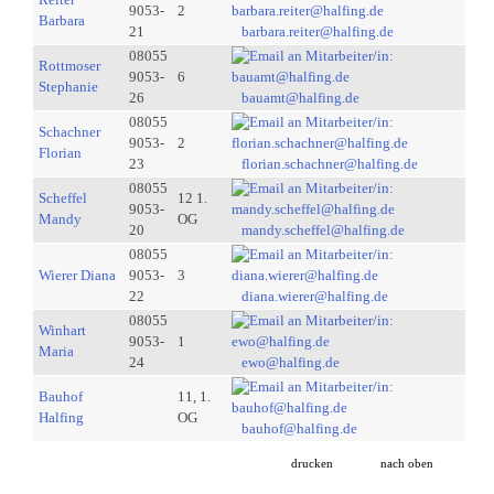
9053-
2
Barbara
21
barbara.reiter@halfing.de
08055
Rottmoser
9053-
6
Stephanie
26
bauamt@halfing.de
08055
Schachner
9053-
2
Florian
23
florian.schachner@halfing.de
08055
Scheffel
12 1.
9053-
Mandy
OG
20
mandy.scheffel@halfing.de
08055
Wierer Diana
9053-
3
22
diana.wierer@halfing.de
08055
Winhart
9053-
1
Maria
24
ewo@halfing.de
Bauhof
11, 1.
Halfing
OG
bauhof@halfing.de
drucken
nach oben