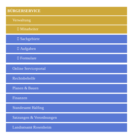
BÜRGERSERVICE
Verwaltung
Mitarbeiter
Sachgebiete
Aufgaben
Formulare
Online Serviceportal
Rechtsbehelfe
Planen & Bauen
Finanzen
Standesamt Halfing
Satzungen & Verordnungen
Landratsamt Rosenheim