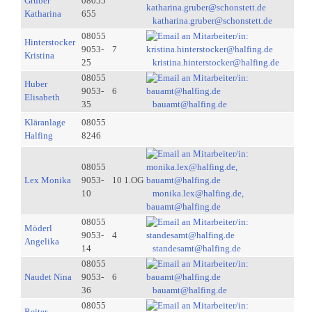
Gruber
08055
Katharina
655
katharina.gruber@schonstett.de
08055
Hinterstocker
9053-
7
Kristina
25
kristina.hinterstocker@halfing.de
08055
Huber
9053-
6
Elisabeth
35
bauamt@halfing.de
Kläranlage
08055
Halfing
8246
08055
Lex Monika
9053-
10 1.OG
10
monika.lex@halfing.de,
bauamt@halfing.de
08055
Möderl
9053-
4
Angelika
14
standesamt@halfing.de
08055
Naudet Nina
9053-
6
36
bauamt@halfing.de
08055
Reiter