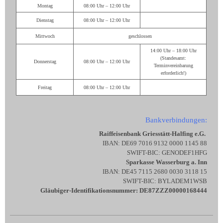
Montag
08:00 Uhr – 12:00 Uhr
Dienstag
08:00 Uhr – 12:00 Uhr
Mittwoch
geschlossen
14:00 Uhr – 18:00 Uhr
(Standesamt:
Donnerstag
08:00 Uhr – 12:00 Uhr
Terminvereinbarung
erforderlich!)
Freitag
08:00 Uhr – 12:00 Uhr
Bankverbindungen:
Raiffeisenbank Griesstätt-Halfing e.G.
IBAN: DE69 7016 9132 0000 1145 88
SWIFT-BIC: GENODEF1HFG
Sparkasse Wasserburg a. Inn
IBAN: DE45 7115 2680 0030 3118 15
SWIFT-BIC: BYLADEM1WSB
Gläubiger-Identifikationsnummer: DE87ZZZ00000168444