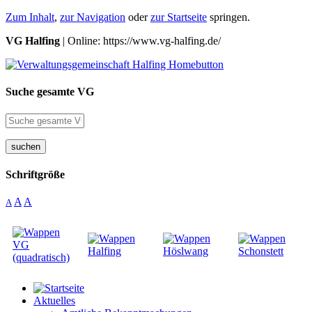
Zum Inhalt
,
zur Navigation
oder
zur Startseite
springen.
VG Halfing
| Online: https://www.vg-halfing.de/
Suche gesamte VG
suchen
Schriftgröße
A
A
A
Aktuelles