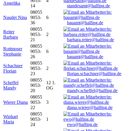
9053-
4
Angelika
14
standesamt@halfing.de
08055
Naudet Nina
9053-
6
36
bauamt@halfing.de
08055
Reiter
9053-
2
Barbara
21
barbara.reiter@halfing.de
08055
Rottmoser
9053-
6
Stephanie
26
bauamt@halfing.de
08055
Schachner
9053-
2
Florian
23
florian.schachner@halfing.de
08055
Scheffel
12 1.
9053-
Mandy
OG
20
mandy.scheffel@halfing.de
08055
Wierer Diana
9053-
3
22
diana.wierer@halfing.de
08055
Winhart
9053-
1
Maria
24
ewo@halfing.de