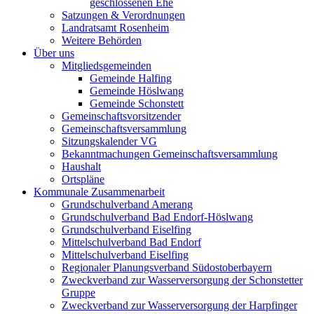
geschlossenen Ehe
Satzungen & Verordnungen
Landratsamt Rosenheim
Weitere Behörden
Über uns
Mitgliedsgemeinden
Gemeinde Halfing
Gemeinde Höslwang
Gemeinde Schonstett
Gemeinschaftsvorsitzender
Gemeinschaftsversammlung
Sitzungskalender VG
Bekanntmachungen Gemeinschaftsversammlung
Haushalt
Ortspläne
Kommunale Zusammenarbeit
Grundschulverband Amerang
Grundschulverband Bad Endorf-Höslwang
Grundschulverband Eiselfing
Mittelschulverband Bad Endorf
Mittelschulverband Eiselfing
Regionaler Planungsverband Südostoberbayern
Zweckverband zur Wasserversorgung der Schonstetter
Gruppe
Zweckverband zur Wasserversorgung der Harpfinger