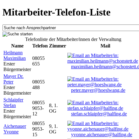
Mitarbeiter-Telefon-Liste
Telefonliste der Mitarbeiter/innen der Verwaltung
Name
Telefon
Zimmer
Mail
Heilmann
Maximilian
08055
Erster
655
maximilian.heilmann@schonstett.
Bürgermeister
Mayer Dr.
Peter
08055
Erster
488
peter.mayer@hoeslwang.de
Bürgermeister
Schlaipfer
08055
Stefan
8, 1.
9053-
Erster
OG
12
stefan.schlaipfer@halfing.de
Bürgermeister
08055
Aichenauer
9, 1.
9053-
Yvonne
OG
15
yvonne.aichenauer@halfing.de