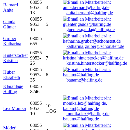
08055
Bernard
9053-
3
Anita
13
anita.bernard@halfing.de
08055
Gauda
9053-
5
Günter
16
guenter.gauda@halfing.de
Gruber
08055
Katharina
655
katharina.gruber@schonstett.de
08055
Hinterstocker
9053-
7
Kristina
25
kristina.hinterstocker@halfing.de
08055
Huber
9053-
6
Elisabeth
35
bauamt@halfing.de
Kläranlage
08055
Halfing
8246
08055
10
Lex Monika
9053-
1.OG
10
monika.lex@halfing.de,
bauamt@halfing.de
08055
Möderl