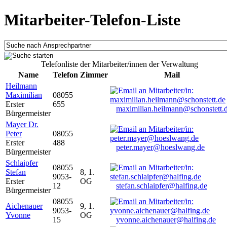
Mitarbeiter-Telefon-Liste
Telefonliste der Mitarbeiter/innen der Verwaltung
Name
Telefon
Zimmer
Mail
Heilmann
Maximilian
08055
Erster
655
maximilian.heilmann@schonstett.
Bürgermeister
Mayer Dr.
Peter
08055
Erster
488
peter.mayer@hoeslwang.de
Bürgermeister
Schlaipfer
08055
Stefan
8, 1.
9053-
Erster
OG
12
stefan.schlaipfer@halfing.de
Bürgermeister
08055
Aichenauer
9, 1.
9053-
Yvonne
OG
15
yvonne.aichenauer@halfing.de