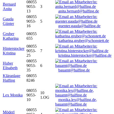
08055
Bernard
9053-
3
Anita
13
anita.bernard@halfing.de
08055
Gauda
9053-
5
Günter
16
guenter.gauda@halfing.de
Gruber
08055
Katharina
655
katharina.gruber@schonstett.de
08055
Hinterstocker
9053-
7
Kristina
25
kristina.hinterstocker@halfing.de
08055
Huber
9053-
6
Elisabeth
35
bauamt@halfing.de
Kläranlage
08055
Halfing
8246
08055
10
Lex Monika
9053-
1.OG
10
monika.lex@halfing.de,
bauamt@halfing.de
08055
Möderl