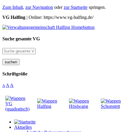
Zum Inhalt
,
zur Navigation
oder
zur Startseite
springen.
VG Halfing
| Online: https://www.vg-halfing.de/
Suche gesamte VG
suchen
Schriftgröße
A
A
A
Aktuelles