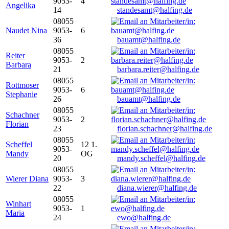
9053-
4
Angelika
14
standesamt@halfing.de
08055
Naudet Nina
9053-
6
36
bauamt@halfing.de
08055
Reiter
9053-
2
Barbara
21
barbara.reiter@halfing.de
08055
Rottmoser
9053-
6
Stephanie
26
bauamt@halfing.de
08055
Schachner
9053-
2
Florian
23
florian.schachner@halfing.de
08055
Scheffel
12 1.
9053-
Mandy
OG
20
mandy.scheffel@halfing.de
08055
Wierer Diana
9053-
3
22
diana.wierer@halfing.de
08055
Winhart
9053-
1
Maria
24
ewo@halfing.de