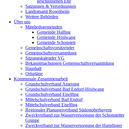
geschlossenen Ehe
Satzungen & Verordnungen
Landratsamt Rosenheim
Weitere Behörden
Über uns
Mitgliedsgemeinden
Gemeinde Halfing
Gemeinde Höslwang
Gemeinde Schonstett
Gemeinschaftsvorsitzender
Gemeinschaftsversammlung
Sitzungskalender VG
Bekanntmachungen Gemeinschaftsversammlung
Haushalt
Ortspläne
Kommunale Zusammenarbeit
Grundschulverband Amerang
Grundschulverband Bad Endorf-Höslwang
Grundschulverband Eiselfing
Mittelschulverband Bad Endorf
Mittelschulverband Eiselfing
Regionaler Planungsverband Südostoberbayern
Zweckverband zur Wasserversorgung der Schonstetter
Gruppe
Zweckverband zur Wasserversorgung der Harpfinger