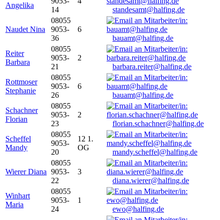
9053-
4
Angelika
14
standesamt@halfing.de
08055
Naudet Nina
9053-
6
36
bauamt@halfing.de
08055
Reiter
9053-
2
Barbara
21
barbara.reiter@halfing.de
08055
Rottmoser
9053-
6
Stephanie
26
bauamt@halfing.de
08055
Schachner
9053-
2
Florian
23
florian.schachner@halfing.de
08055
Scheffel
12 1.
9053-
Mandy
OG
20
mandy.scheffel@halfing.de
08055
Wierer Diana
9053-
3
22
diana.wierer@halfing.de
08055
Winhart
9053-
1
Maria
24
ewo@halfing.de