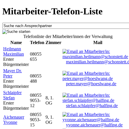
Mitarbeiter-Telefon-Liste
Telefonliste der Mitarbeiter/innen der Verwaltung
Name
Telefon
Zimmer
Mail
Heilmann
Maximilian
08055
Erster
655
maximilian.heilmann@schonstett.
Bürgermeister
Mayer Dr.
Peter
08055
Erster
488
peter.mayer@hoeslwang.de
Bürgermeister
Schlaipfer
08055
Stefan
8, 1.
9053-
Erster
OG
12
stefan.schlaipfer@halfing.de
Bürgermeister
08055
Aichenauer
9, 1.
9053-
Yvonne
OG
15
yvonne.aichenauer@halfing.de