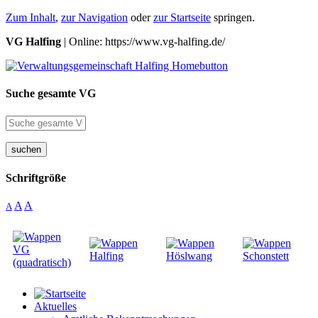
Zum Inhalt
,
zur Navigation
oder
zur Startseite
springen.
VG Halfing
| Online: https://www.vg-halfing.de/
Suche gesamte VG
suchen
Schriftgröße
A
A
A
Aktuelles