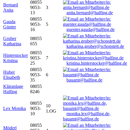
08055
Bernard
9053-
3
Anita
13
anita.bernard@halfing.de
08055
Gauda
9053-
5
Günter
16
guenter.gauda@halfing.de
Gruber
08055
Katharina
655
katharina.gruber@schonstett.de
08055
Hinterstocker
9053-
7
Kristina
25
kristina.hinterstocker@halfing.de
08055
Huber
9053-
6
Elisabeth
35
bauamt@halfing.de
Kläranlage
08055
Halfing
8246
08055
10
Lex Monika
9053-
1.OG
10
monika.lex@halfing.de,
bauamt@halfing.de
08055
Möderl