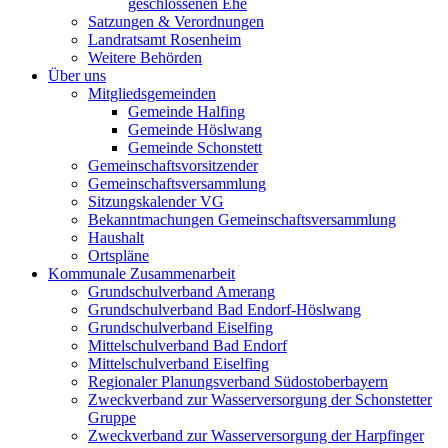
geschlossenen Ehe
Satzungen & Verordnungen
Landratsamt Rosenheim
Weitere Behörden
Über uns
Mitgliedsgemeinden
Gemeinde Halfing
Gemeinde Höslwang
Gemeinde Schonstett
Gemeinschaftsvorsitzender
Gemeinschaftsversammlung
Sitzungskalender VG
Bekanntmachungen Gemeinschaftsversammlung
Haushalt
Ortspläne
Kommunale Zusammenarbeit
Grundschulverband Amerang
Grundschulverband Bad Endorf-Höslwang
Grundschulverband Eiselfing
Mittelschulverband Bad Endorf
Mittelschulverband Eiselfing
Regionaler Planungsverband Südostoberbayern
Zweckverband zur Wasserversorgung der Schonstetter
Gruppe
Zweckverband zur Wasserversorgung der Harpfinger