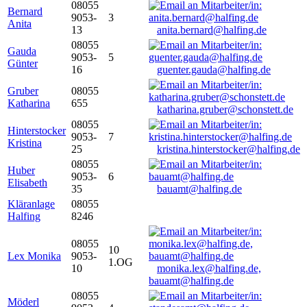
08055
Bernard
9053-
3
Anita
13
anita.bernard@halfing.de
08055
Gauda
9053-
5
Günter
16
guenter.gauda@halfing.de
Gruber
08055
Katharina
655
katharina.gruber@schonstett.de
08055
Hinterstocker
9053-
7
Kristina
25
kristina.hinterstocker@halfing.de
08055
Huber
9053-
6
Elisabeth
35
bauamt@halfing.de
Kläranlage
08055
Halfing
8246
08055
10
Lex Monika
9053-
1.OG
10
monika.lex@halfing.de,
bauamt@halfing.de
08055
Möderl