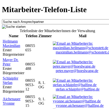
Mitarbeiter-Telefon-Liste
Telefonliste der Mitarbeiter/innen der Verwaltung
Name
Telefon
Zimmer
Mail
Heilmann
Maximilian
08055
Erster
655
maximilian.heilmann@schonstett.
Bürgermeister
Mayer Dr.
Peter
08055
Erster
488
peter.mayer@hoeslwang.de
Bürgermeister
Schlaipfer
08055
Stefan
8, 1.
9053-
Erster
OG
12
stefan.schlaipfer@halfing.de
Bürgermeister
08055
Aichenauer
9, 1.
9053-
Yvonne
OG
15
yvonne.aichenauer@halfing.de