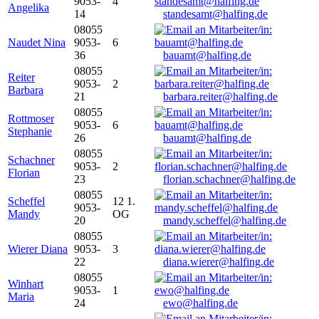
9053-
4
Angelika
14
standesamt@halfing.de
08055
Naudet Nina
9053-
6
36
bauamt@halfing.de
08055
Reiter
9053-
2
Barbara
21
barbara.reiter@halfing.de
08055
Rottmoser
9053-
6
Stephanie
26
bauamt@halfing.de
08055
Schachner
9053-
2
Florian
23
florian.schachner@halfing.de
08055
Scheffel
12 1.
9053-
Mandy
OG
20
mandy.scheffel@halfing.de
08055
Wierer Diana
9053-
3
22
diana.wierer@halfing.de
08055
Winhart
9053-
1
Maria
24
ewo@halfing.de