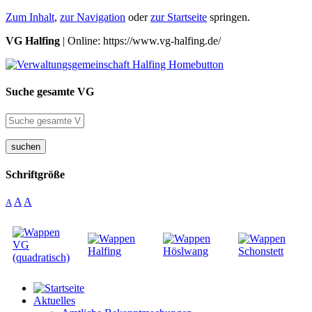
Zum Inhalt
,
zur Navigation
oder
zur Startseite
springen.
VG Halfing
| Online: https://www.vg-halfing.de/
Suche gesamte VG
suchen
Schriftgröße
A
A
A
Aktuelles