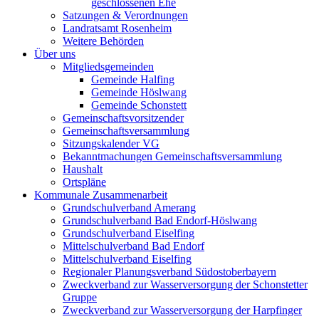
geschlossenen Ehe
Satzungen & Verordnungen
Landratsamt Rosenheim
Weitere Behörden
Über uns
Mitgliedsgemeinden
Gemeinde Halfing
Gemeinde Höslwang
Gemeinde Schonstett
Gemeinschaftsvorsitzender
Gemeinschaftsversammlung
Sitzungskalender VG
Bekanntmachungen Gemeinschaftsversammlung
Haushalt
Ortspläne
Kommunale Zusammenarbeit
Grundschulverband Amerang
Grundschulverband Bad Endorf-Höslwang
Grundschulverband Eiselfing
Mittelschulverband Bad Endorf
Mittelschulverband Eiselfing
Regionaler Planungsverband Südostoberbayern
Zweckverband zur Wasserversorgung der Schonstetter
Gruppe
Zweckverband zur Wasserversorgung der Harpfinger