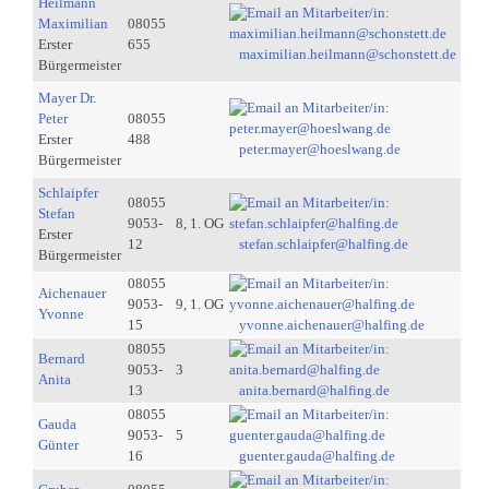
Heilmann
Maximilian
08055
Erster
655
maximilian.heilmann@schonstett.de
Bürgermeister
Mayer Dr.
Peter
08055
Erster
488
peter.mayer@hoeslwang.de
Bürgermeister
Schlaipfer
08055
Stefan
9053-
8, 1. OG
Erster
12
stefan.schlaipfer@halfing.de
Bürgermeister
08055
Aichenauer
9053-
9, 1. OG
Yvonne
15
yvonne.aichenauer@halfing.de
08055
Bernard
9053-
3
Anita
13
anita.bernard@halfing.de
08055
Gauda
9053-
5
Günter
16
guenter.gauda@halfing.de