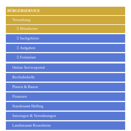
BÜRGERSERVICE
Verwaltung
Mitarbeiter
Sachgebiete
Aufgaben
Formulare
Online Serviceportal
Rechtsbehelfe
Planen & Bauen
Finanzen
Standesamt Halfing
Satzungen & Verordnungen
Landratsamt Rosenheim