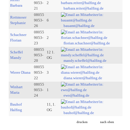
9053-
2
Barbara
21
barbara.reiter@halfing.de
08055
Rottmoser
9053-
6
Stephanie
26
bauamt@halfing.de
08055
Schachner
9053-
2
Florian
23
florian.schachner@halfing.de
08055
Scheffel
12 1.
9053-
Mandy
OG
20
mandy.scheffel@halfing.de
08055
Wierer Diana
9053-
3
22
diana.wierer@halfing.de
08055
Winhart
9053-
1
Maria
24
ewo@halfing.de
Bauhof
11, 1.
Halfing
OG
bauhof@halfing.de
drucken
nach oben