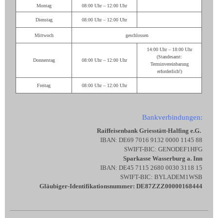
Montag
08:00 Uhr – 12:00 Uhr
Dienstag
08:00 Uhr – 12:00 Uhr
Mittwoch
geschlossen
14:00 Uhr – 18:00 Uhr
(Standesamt:
Donnerstag
08:00 Uhr – 12:00 Uhr
Terminvereinbarung
erforderlich!)
Freitag
08:00 Uhr – 12:00 Uhr
Bankverbindungen:
Raiffeisenbank Griesstätt-Halfing e.G.
IBAN: DE69 7016 9132 0000 1145 88
SWIFT-BIC: GENODEF1HFG
Sparkasse Wasserburg a. Inn
IBAN: DE45 7115 2680 0030 3118 15
SWIFT-BIC: BYLADEM1WSB
Gläubiger-Identifikationsnummer: DE87ZZZ00000168444