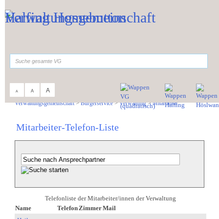
Zum Inhalt
,
zur Navigation
oder
zur Startseite
springen.
suchen
A
A
A
Sie sind hier:
Verwaltungsgemeinschaft
>
Bürgerservice
>
Verwaltung
>
Mitarbeiter
Mitarbeiter-Telefon-Liste
Telefonliste der Mitarbeiter/innen der Verwaltung
Name
Telefon
Zimmer
Mail