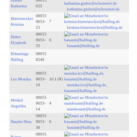
Gruber
08055
Katharina
655
katharina.gruber@schonstett.de
08055
Hinterstocker
9053-
7
Kristina
25
kristina.hinterstocker@halfing.de
08055
Huber
9053-
6
Elisabeth
35
bauamt@halfing.de
Kläranlage
08055
Halfing
8246
08055
Lex Monika
9053-
10 1.OG
10
monika.lex@halfing.de,
bauamt@halfing.de
08055
Möderl
9053-
4
Angelika
14
standesamt@halfing.de
08055
Naudet Nina
9053-
6
36
bauamt@halfing.de
08055
Reiter