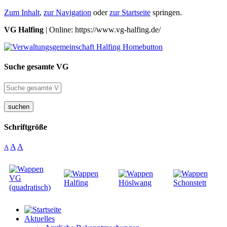
Zum Inhalt
,
zur Navigation
oder
zur Startseite
springen.
VG Halfing
| Online: https://www.vg-halfing.de/
Suche gesamte VG
suchen
Schriftgröße
A
A
A
Aktuelles