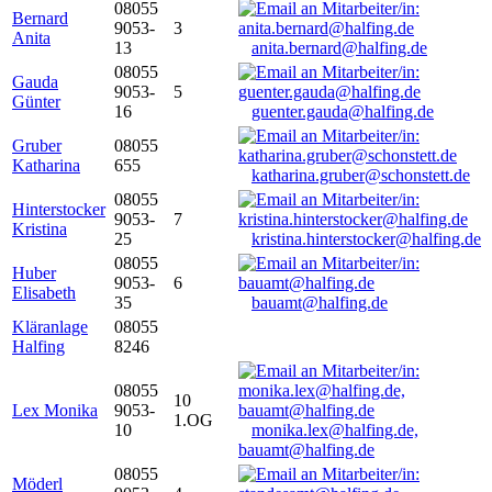
08055
Bernard
9053-
3
Anita
13
anita.bernard@halfing.de
08055
Gauda
9053-
5
Günter
16
guenter.gauda@halfing.de
Gruber
08055
Katharina
655
katharina.gruber@schonstett.de
08055
Hinterstocker
9053-
7
Kristina
25
kristina.hinterstocker@halfing.de
08055
Huber
9053-
6
Elisabeth
35
bauamt@halfing.de
Kläranlage
08055
Halfing
8246
08055
10
Lex Monika
9053-
1.OG
10
monika.lex@halfing.de,
bauamt@halfing.de
08055
Möderl