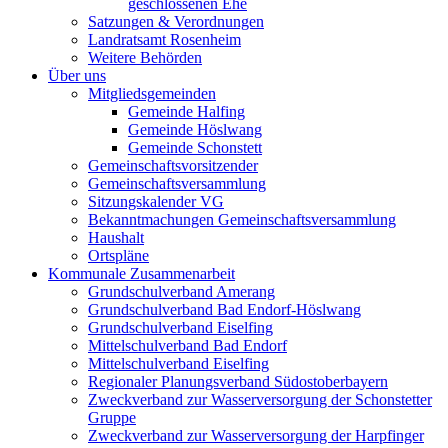
geschlossenen Ehe
Satzungen & Verordnungen
Landratsamt Rosenheim
Weitere Behörden
Über uns
Mitgliedsgemeinden
Gemeinde Halfing
Gemeinde Höslwang
Gemeinde Schonstett
Gemeinschaftsvorsitzender
Gemeinschaftsversammlung
Sitzungskalender VG
Bekanntmachungen Gemeinschaftsversammlung
Haushalt
Ortspläne
Kommunale Zusammenarbeit
Grundschulverband Amerang
Grundschulverband Bad Endorf-Höslwang
Grundschulverband Eiselfing
Mittelschulverband Bad Endorf
Mittelschulverband Eiselfing
Regionaler Planungsverband Südostoberbayern
Zweckverband zur Wasserversorgung der Schonstetter
Gruppe
Zweckverband zur Wasserversorgung der Harpfinger