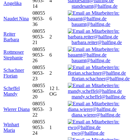
9053-
4
Angelika
14
standesamt@halfing.de
08055
Naudet Nina
9053-
6
36
bauamt@halfing.de
08055
Reiter
9053-
2
Barbara
21
barbara.reiter@halfing.de
08055
Rottmoser
9053-
6
Stephanie
26
bauamt@halfing.de
08055
Schachner
9053-
2
Florian
23
florian.schachner@halfing.de
08055
Scheffel
12 1.
9053-
Mandy
OG
20
mandy.scheffel@halfing.de
08055
Wierer Diana
9053-
3
22
diana.wierer@halfing.de
08055
Winhart
9053-
1
Maria
24
ewo@halfing.de