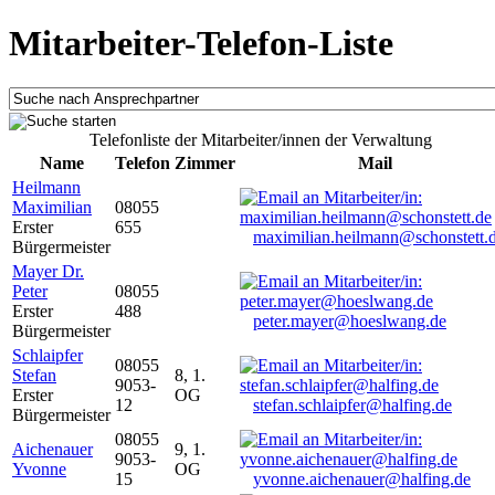
Mitarbeiter-Telefon-Liste
Telefonliste der Mitarbeiter/innen der Verwaltung
Name
Telefon
Zimmer
Mail
Heilmann
Maximilian
08055
Erster
655
maximilian.heilmann@schonstett.
Bürgermeister
Mayer Dr.
Peter
08055
Erster
488
peter.mayer@hoeslwang.de
Bürgermeister
Schlaipfer
08055
Stefan
8, 1.
9053-
Erster
OG
12
stefan.schlaipfer@halfing.de
Bürgermeister
08055
Aichenauer
9, 1.
9053-
Yvonne
OG
15
yvonne.aichenauer@halfing.de