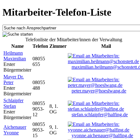
Mitarbeiter-Telefon-Liste
Telefonliste der Mitarbeiter/innen der Verwaltung
Name
Telefon
Zimmer
Mail
Heilmann
Maximilian
08055
Erster
655
maximilian.heilmann@schonstett.
Bürgermeister
Mayer Dr.
Peter
08055
Erster
488
peter.mayer@hoeslwang.de
Bürgermeister
Schlaipfer
08055
Stefan
8, 1.
9053-
Erster
OG
12
stefan.schlaipfer@halfing.de
Bürgermeister
08055
Aichenauer
9, 1.
9053-
Yvonne
OG
15
yvonne.aichenauer@halfing.de