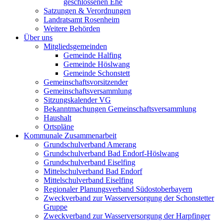
geschlossenen Ehe
Satzungen & Verordnungen
Landratsamt Rosenheim
Weitere Behörden
Über uns
Mitgliedsgemeinden
Gemeinde Halfing
Gemeinde Höslwang
Gemeinde Schonstett
Gemeinschaftsvorsitzender
Gemeinschaftsversammlung
Sitzungskalender VG
Bekanntmachungen Gemeinschaftsversammlung
Haushalt
Ortspläne
Kommunale Zusammenarbeit
Grundschulverband Amerang
Grundschulverband Bad Endorf-Höslwang
Grundschulverband Eiselfing
Mittelschulverband Bad Endorf
Mittelschulverband Eiselfing
Regionaler Planungsverband Südostoberbayern
Zweckverband zur Wasserversorgung der Schonstetter
Gruppe
Zweckverband zur Wasserversorgung der Harpfinger