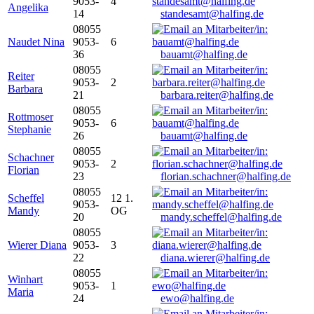
9053-
4
Angelika
14
standesamt@halfing.de
08055
Naudet Nina
9053-
6
36
bauamt@halfing.de
08055
Reiter
9053-
2
Barbara
21
barbara.reiter@halfing.de
08055
Rottmoser
9053-
6
Stephanie
26
bauamt@halfing.de
08055
Schachner
9053-
2
Florian
23
florian.schachner@halfing.de
08055
Scheffel
12 1.
9053-
Mandy
OG
20
mandy.scheffel@halfing.de
08055
Wierer Diana
9053-
3
22
diana.wierer@halfing.de
08055
Winhart
9053-
1
Maria
24
ewo@halfing.de