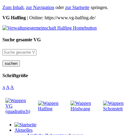
Zum Inhalt
,
zur Navigation
oder
zur Startseite
springen.
VG Halfing
| Online: https://www.vg-halfing.de/
Suche gesamte VG
suchen
Schriftgröße
A
A
A
Aktuelles