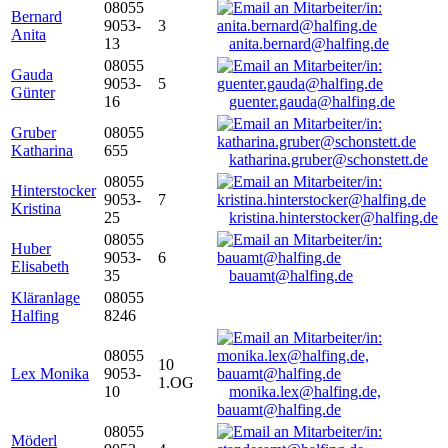
08055
Bernard
9053-
3
Anita
13
anita.bernard@halfing.de
08055
Gauda
9053-
5
Günter
16
guenter.gauda@halfing.de
Gruber
08055
Katharina
655
katharina.gruber@schonstett.de
08055
Hinterstocker
9053-
7
Kristina
25
kristina.hinterstocker@halfing.de
08055
Huber
9053-
6
Elisabeth
35
bauamt@halfing.de
Kläranlage
08055
Halfing
8246
08055
10
Lex Monika
9053-
1.OG
10
monika.lex@halfing.de,
bauamt@halfing.de
08055
Möderl