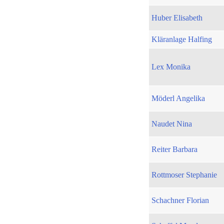
Huber Elisabeth
Kläranlage Halfing
Lex Monika
Möderl Angelika
Naudet Nina
Reiter Barbara
Rottmoser Stephanie
Schachner Florian