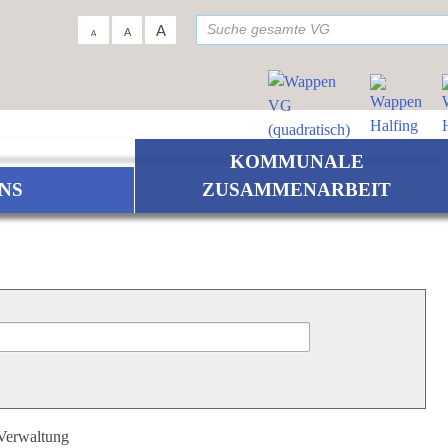
su
A
A
A
KOMMUNALE
NS
ZUSAMMENARBEIT
 Verwaltung