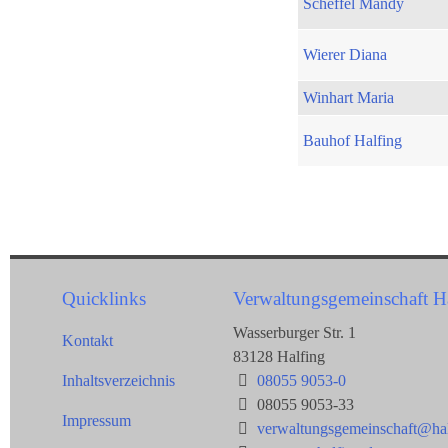
Scheffel Mandy
Wierer Diana
Winhart Maria
Bauhof Halfing
Quicklinks
Verwaltungsgemeinschaft H
Wasserburger Str. 1
Kontakt
83128 Halfing
Inhaltsverzeichnis
08055 9053-0
08055 9053-33
Impressum
verwaltungsgemeinschaft@hal