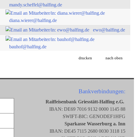
mandy.scheffel@halfing.de
diana.wierer@halfing.de
ewo@halfing.de
bauhof@halfing.de
drucken
nach oben
Bankverbindungen:
Raiffeisenbank Griesstätt-Halfing e.G.
IBAN: DE69 7016 9132 0000 1145 88
SWIFT-BIC: GENODEF1HFG
Sparkasse Wasserburg a. Inn
IBAN: DE45 7115 2680 0030 3118 15