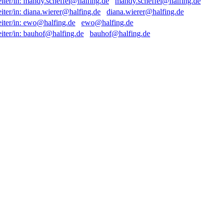
mandy.scheffel@halfing.de
diana.wierer@halfing.de
ewo@halfing.de
bauhof@halfing.de