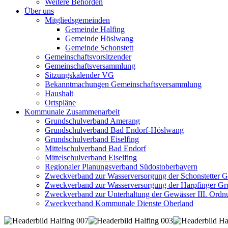
Weitere Behörden
Über uns
Mitgliedsgemeinden
Gemeinde Halfing
Gemeinde Höslwang
Gemeinde Schonstett
Gemeinschaftsvorsitzender
Gemeinschaftsversammlung
Sitzungskalender VG
Bekanntmachungen Gemeinschaftsversammlung
Haushalt
Ortspläne
Kommunale Zusammenarbeit
Grundschulverband Amerang
Grundschulverband Bad Endorf-Höslwang
Grundschulverband Eiselfing
Mittelschulverband Bad Endorf
Mittelschulverband Eiselfing
Regionaler Planungsverband Südostoberbayern
Zweckverband zur Wasserversorgung der Schonstetter 
Zweckverband zur Wasserversorgung der Harpfinger Gr
Zweckverband zur Unterhaltung der Gewässer III. Ordnu
Zweckverband Kommunale Dienste Oberland