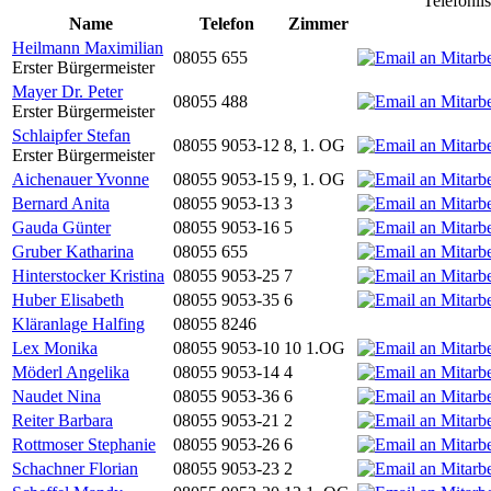
Telefonli
Name
Telefon
Zimmer
Heilmann Maximilian
08055 655
Erster Bürgermeister
Mayer Dr. Peter
08055 488
Erster Bürgermeister
Schlaipfer Stefan
08055 9053-12
8, 1. OG
Erster Bürgermeister
Aichenauer Yvonne
08055 9053-15
9, 1. OG
Bernard Anita
08055 9053-13
3
Gauda Günter
08055 9053-16
5
Gruber Katharina
08055 655
Hinterstocker Kristina
08055 9053-25
7
Huber Elisabeth
08055 9053-35
6
Kläranlage Halfing
08055 8246
Lex Monika
08055 9053-10
10 1.OG
Möderl Angelika
08055 9053-14
4
Naudet Nina
08055 9053-36
6
Reiter Barbara
08055 9053-21
2
Rottmoser Stephanie
08055 9053-26
6
Schachner Florian
08055 9053-23
2