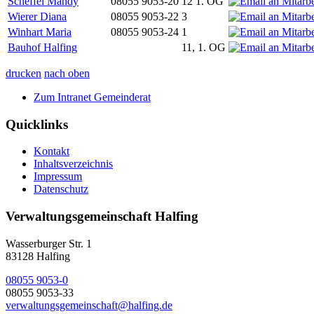
Scheffel Mandy
08055 9053-20
12 1. OG
Wierer Diana
08055 9053-22
3
Winhart Maria
08055 9053-24
1
Bauhof Halfing
11, 1. OG
drucken
nach oben
Zum Intranet Gemeinderat
Quicklinks
Kontakt
Inhaltsverzeichnis
Impressum
Datenschutz
Verwaltungsgemeinschaft Halfing
Wasserburger Str. 1
83128 Halfing
08055 9053-0
08055 9053-33
verwaltungsgemeinschaft@halfing.de