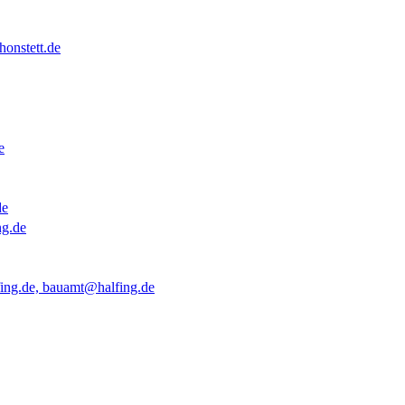
onstett.de
e
de
ng.de
ing.de, bauamt@halfing.de