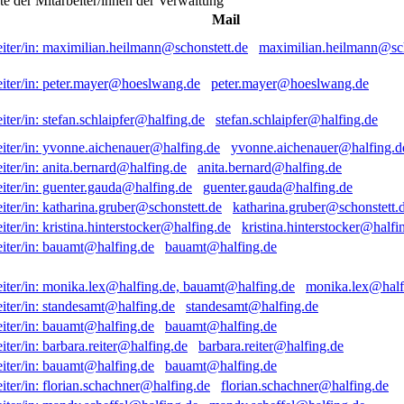
ste der Mitarbeiter/innen der Verwaltung
Mail
maximilian.heilmann@sch
peter.mayer@hoeslwang.de
stefan.schlaipfer@halfing.de
yvonne.aichenauer@halfing.d
anita.bernard@halfing.de
guenter.gauda@halfing.de
katharina.gruber@schonstett.
kristina.hinterstocker@halfi
bauamt@halfing.de
monika.lex@half
standesamt@halfing.de
bauamt@halfing.de
barbara.reiter@halfing.de
bauamt@halfing.de
florian.schachner@halfing.de