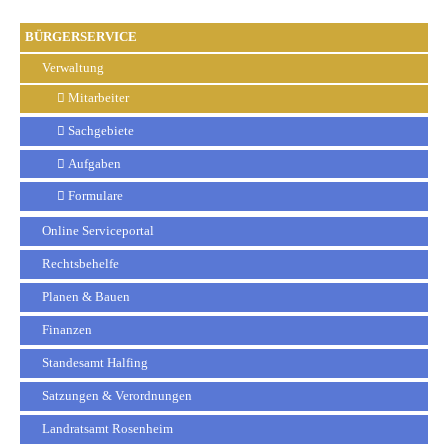
BÜRGERSERVICE
Verwaltung
Mitarbeiter
Sachgebiete
Aufgaben
Formulare
Online Serviceportal
Rechtsbehelfe
Planen & Bauen
Finanzen
Standesamt Halfing
Satzungen & Verordnungen
Landratsamt Rosenheim