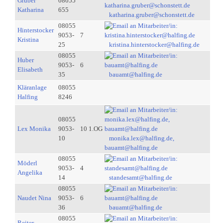
Gruber
08055
Katharina
655
katharina.gruber@schonstett.de
08055
Hinterstocker
9053-
7
Kristina
25
kristina.hinterstocker@halfing.de
08055
Huber
9053-
6
Elisabeth
35
bauamt@halfing.de
Kläranlage
08055
Halfing
8246
08055
Lex Monika
9053-
10 1.OG
10
monika.lex@halfing.de,
bauamt@halfing.de
08055
Möderl
9053-
4
Angelika
14
standesamt@halfing.de
08055
Naudet Nina
9053-
6
36
bauamt@halfing.de
08055
Reiter