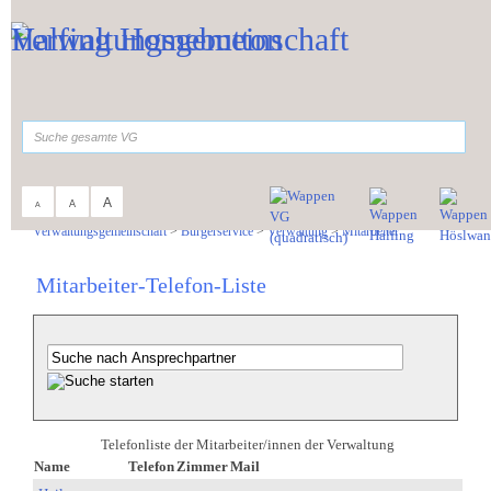
Zum Inhalt
,
zur Navigation
oder
zur Startseite
springen.
suchen
A
A
A
Sie sind hier:
Verwaltungsgemeinschaft
>
Bürgerservice
>
Verwaltung
>
Mitarbeiter
Mitarbeiter-Telefon-Liste
Telefonliste der Mitarbeiter/innen der Verwaltung
Name
Telefon
Zimmer
Mail