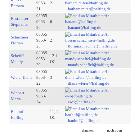
9053-
2
Barbara
21
barbara.reiter@halfing.de
08055
Rottmoser
9053-
6
Stephanie
26
bauamt@halfing.de
08055
Schachner
9053-
2
Florian
23
florian.schachner@halfing.de
08055
Scheffel
12 1.
9053-
Mandy
OG
20
mandy.scheffel@halfing.de
08055
Wierer Diana
9053-
3
22
diana.wierer@halfing.de
08055
Winhart
9053-
1
Maria
24
ewo@halfing.de
Bauhof
11, 1.
Halfing
OG
bauhof@halfing.de
drucken
nach oben