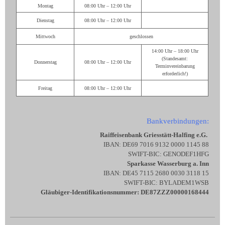
Montag
08:00 Uhr – 12:00 Uhr
Dienstag
08:00 Uhr – 12:00 Uhr
Mittwoch
geschlossen
14:00 Uhr – 18:00 Uhr
(Standesamt:
Donnerstag
08:00 Uhr – 12:00 Uhr
Terminvereinbarung
erforderlich!)
Freitag
08:00 Uhr – 12:00 Uhr
Bankverbindungen:
Raiffeisenbank Griesstätt-Halfing e.G.
IBAN: DE69 7016 9132 0000 1145 88
SWIFT-BIC: GENODEF1HFG
Sparkasse Wasserburg a. Inn
IBAN: DE45 7115 2680 0030 3118 15
SWIFT-BIC: BYLADEM1WSB
Gläubiger-Identifikationsnummer: DE87ZZZ00000168444