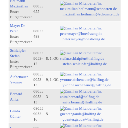
Heilmann
Maximilian
08055
Erster
655
maximilian.heilmann@schonstett.de
Bürgermeister
Mayer Dr.
Peter
08055
Erster
488
peter.mayer@hoeslwang.de
Bürgermeister
Schlaipfer
08055
Stefan
9053-
8, 1. OG
Erster
12
stefan.schlaipfer@halfing.de
Bürgermeister
08055
Aichenauer
9053-
9, 1. OG
Yvonne
15
yvonne.aichenauer@halfing.de
08055
Bernard
9053-
3
Anita
13
anita.bernard@halfing.de
08055
Gauda
9053-
5
Günter
16
guenter.gauda@halfing.de