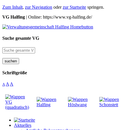
Zum Inhalt
,
zur Navigation
oder
zur Startseite
springen.
VG Halfing
| Online: https://www.vg-halfing.de/
Suche gesamte VG
suchen
Schriftgröße
A
A
A
Aktuelles