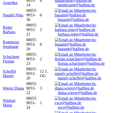
9053-
4
Angelika
14
standesamt@halfing.de
08055
Naudet Nina
9053-
6
36
bauamt@halfing.de
08055
Reiter
9053-
2
Barbara
21
barbara.reiter@halfing.de
08055
Rottmoser
9053-
6
Stephanie
26
bauamt@halfing.de
08055
Schachner
9053-
2
Florian
23
florian.schachner@halfing.de
08055
Scheffel
12 1.
9053-
Mandy
OG
20
mandy.scheffel@halfing.de
08055
Wierer Diana
9053-
3
22
diana.wierer@halfing.de
08055
Winhart
9053-
1
Maria
24
ewo@halfing.de