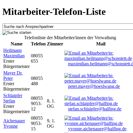
Mitarbeiter-Telefon-Liste
Telefonliste der Mitarbeiter/innen der Verwaltung
Name
Telefon
Zimmer
Mail
Heilmann
Maximilian
08055
Erster
655
maximilian.heilmann@schonstett.
Bürgermeister
Mayer Dr.
Peter
08055
Erster
488
peter.mayer@hoeslwang.de
Bürgermeister
Schlaipfer
08055
Stefan
8, 1.
9053-
Erster
OG
12
stefan.schlaipfer@halfing.de
Bürgermeister
08055
Aichenauer
9, 1.
9053-
Yvonne
OG
15
yvonne.aichenauer@halfing.de