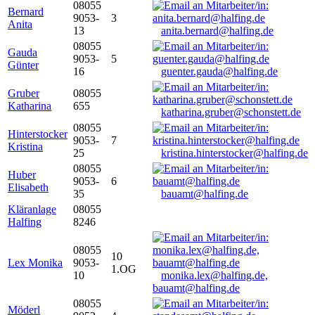
08055
Bernard
9053-
3
Anita
13
anita.bernard@halfing.de
08055
Gauda
9053-
5
Günter
16
guenter.gauda@halfing.de
Gruber
08055
Katharina
655
katharina.gruber@schonstett.de
08055
Hinterstocker
9053-
7
Kristina
25
kristina.hinterstocker@halfing.de
08055
Huber
9053-
6
Elisabeth
35
bauamt@halfing.de
Kläranlage
08055
Halfing
8246
08055
10
Lex Monika
9053-
1.OG
10
monika.lex@halfing.de,
bauamt@halfing.de
08055
Möderl