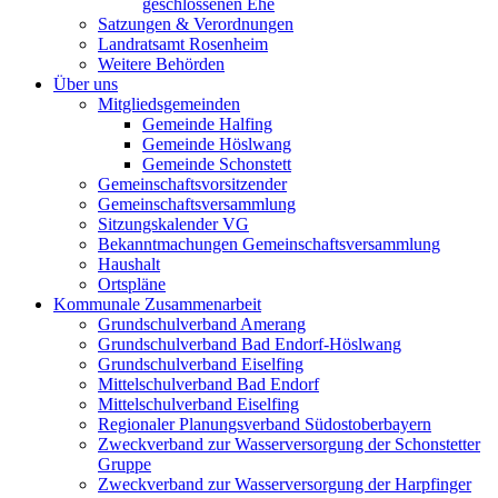
geschlossenen Ehe
Satzungen & Verordnungen
Landratsamt Rosenheim
Weitere Behörden
Über uns
Mitgliedsgemeinden
Gemeinde Halfing
Gemeinde Höslwang
Gemeinde Schonstett
Gemeinschaftsvorsitzender
Gemeinschaftsversammlung
Sitzungskalender VG
Bekanntmachungen Gemeinschaftsversammlung
Haushalt
Ortspläne
Kommunale Zusammenarbeit
Grundschulverband Amerang
Grundschulverband Bad Endorf-Höslwang
Grundschulverband Eiselfing
Mittelschulverband Bad Endorf
Mittelschulverband Eiselfing
Regionaler Planungsverband Südostoberbayern
Zweckverband zur Wasserversorgung der Schonstetter
Gruppe
Zweckverband zur Wasserversorgung der Harpfinger