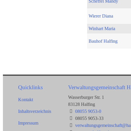
Scheffel Mandy
Wierer Diana
Winhart Maria
Bauhof Halfing
Quicklinks
Verwaltungsgemeinschaft H
Wasserburger Str. 1
Kontakt
83128 Halfing
Inhaltsverzeichnis
08055 9053-0
08055 9053-33
Impressum
verwaltungsgemeinschaft@hal