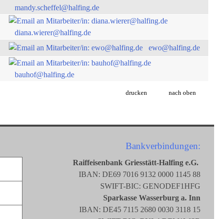
mandy.scheffel@halfing.de
diana.wierer@halfing.de
ewo@halfing.de
bauhof@halfing.de
drucken
nach oben
Bankverbindungen:
Raiffeisenbank Griesstätt-Halfing e.G.
IBAN: DE69 7016 9132 0000 1145 88
SWIFT-BIC: GENODEF1HFG
Sparkasse Wasserburg a. Inn
IBAN: DE45 7115 2680 0030 3118 15