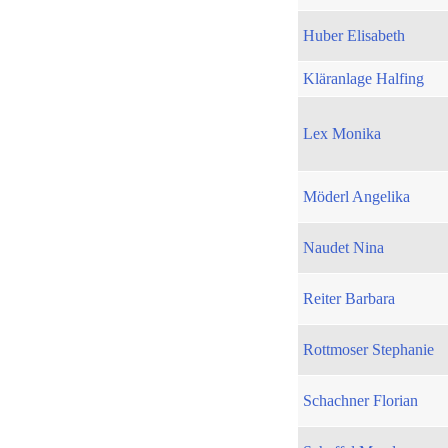
Huber Elisabeth
Kläranlage Halfing
Lex Monika
Möderl Angelika
Naudet Nina
Reiter Barbara
Rottmoser Stephanie
Schachner Florian