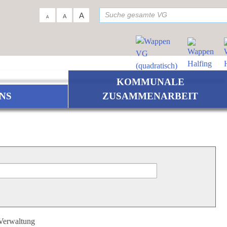
su
A
A
A
KOMMUNALE
NS
ZUSAMMENARBEIT
 Verwaltung