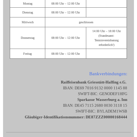
Montag
08:00 Uhr – 12:00 Uhr
Dienstag
08:00 Uhr – 12:00 Uhr
Mittwoch
geschlossen
14:00 Uhr – 18:00 Uhr
(Standesamt:
Donnerstag
08:00 Uhr – 12:00 Uhr
Terminvereinbarung
erforderlich!)
Freitag
08:00 Uhr – 12:00 Uhr
Bankverbindungen:
Raiffeisenbank Griesstätt-Halfing e.G.
IBAN: DE69 7016 9132 0000 1145 88
SWIFT-BIC: GENODEF1HFG
Sparkasse Wasserburg a. Inn
IBAN: DE45 7115 2680 0030 3118 15
SWIFT-BIC: BYLADEM1WSB
Gläubiger-Identifikationsnummer: DE87ZZZ00000168444