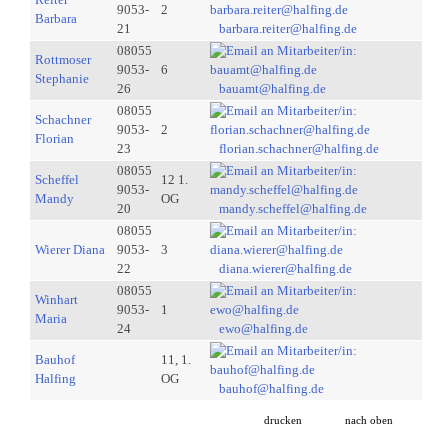
9053-
2
Barbara
21
barbara.reiter@halfing.de
08055
Rottmoser
9053-
6
Stephanie
26
bauamt@halfing.de
08055
Schachner
9053-
2
Florian
23
florian.schachner@halfing.de
08055
Scheffel
12 1.
9053-
Mandy
OG
20
mandy.scheffel@halfing.de
08055
Wierer Diana
9053-
3
22
diana.wierer@halfing.de
08055
Winhart
9053-
1
Maria
24
ewo@halfing.de
Bauhof
11, 1.
Halfing
OG
bauhof@halfing.de
drucken
nach oben