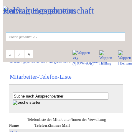
Zum Inhalt
,
zur Navigation
oder
zur Startseite
springen.
suchen
A
A
A
Sie sind hier:
Verwaltungsgemeinschaft
>
Bürgerservice
>
Verwaltung
>
Mitarbeiter
Mitarbeiter-Telefon-Liste
Telefonliste der Mitarbeiter/innen der Verwaltung
Name
Telefon
Zimmer
Mail