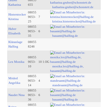
Gruber
08055
Katharina
655
katharina.gruber@schonstett.de
08055
Hinterstocker
9053-
7
Kristina
25
kristina.hinterstocker@halfing.de
08055
Huber
9053-
6
Elisabeth
35
bauamt@halfing.de
Kläranlage
08055
Halfing
8246
08055
Lex Monika
9053-
10 1.OG
10
monika.lex@halfing.de,
bauamt@halfing.de
08055
Möderl
9053-
4
Angelika
14
standesamt@halfing.de
08055
Naudet Nina
9053-
6
36
bauamt@halfing.de
08055
Reiter