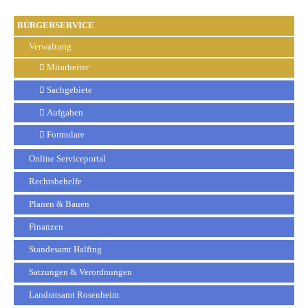
BÜRGERSERVICE
Verwaltung
Mitarbeiter
Sachgebiete
Aufgaben
Formulare
Online Serviceportal
Rechtsbehelfe
Planen & Bauen
Finanzen
Standesamt Halfing
Satzungen & Verordnungen
Landratsamt Rosenheim