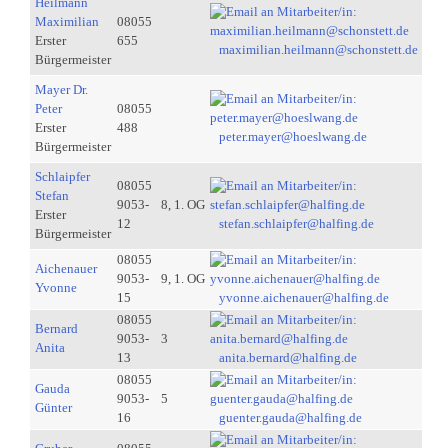
Heilmann
Maximilian
08055
Erster
655
maximilian.heilmann@schonstett.de
Bürgermeister
Mayer Dr.
Peter
08055
Erster
488
peter.mayer@hoeslwang.de
Bürgermeister
Schlaipfer
08055
Stefan
9053-
8, 1. OG
Erster
12
stefan.schlaipfer@halfing.de
Bürgermeister
08055
Aichenauer
9053-
9, 1. OG
Yvonne
15
yvonne.aichenauer@halfing.de
08055
Bernard
9053-
3
Anita
13
anita.bernard@halfing.de
08055
Gauda
9053-
5
Günter
16
guenter.gauda@halfing.de