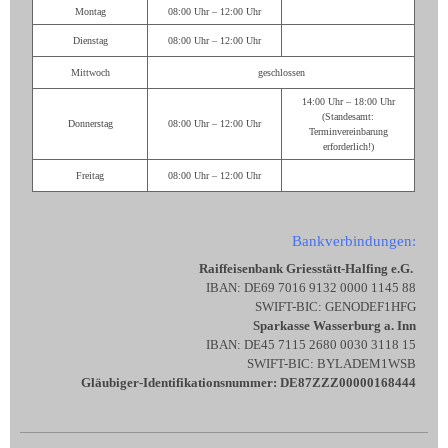
Montag
08:00 Uhr – 12:00 Uhr
Dienstag
08:00 Uhr – 12:00 Uhr
Mittwoch
geschlossen
14:00 Uhr – 18:00 Uhr
(Standesamt:
Donnerstag
08:00 Uhr – 12:00 Uhr
Terminvereinbarung
erforderlich!)
Freitag
08:00 Uhr – 12:00 Uhr
Bankverbindungen:
Raiffeisenbank Griesstätt-Halfing e.G.
IBAN: DE69 7016 9132 0000 1145 88
SWIFT-BIC: GENODEF1HFG
Sparkasse Wasserburg a. Inn
IBAN: DE45 7115 2680 0030 3118 15
SWIFT-BIC: BYLADEM1WSB
Gläubiger-Identifikationsnummer: DE87ZZZ00000168444