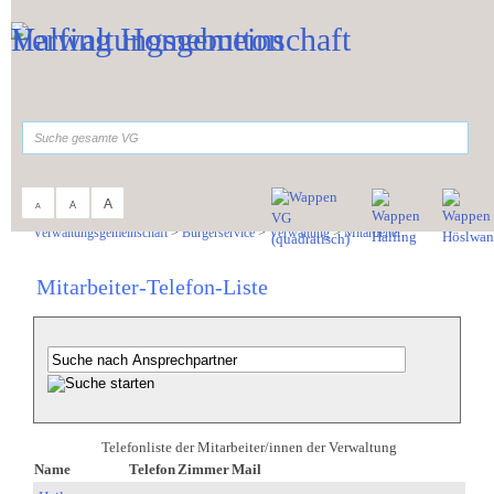
Zum Inhalt
,
zur Navigation
oder
zur Startseite
springen.
suchen
A
A
A
Sie sind hier:
Verwaltungsgemeinschaft
>
Bürgerservice
>
Verwaltung
>
Mitarbeiter
Mitarbeiter-Telefon-Liste
Telefonliste der Mitarbeiter/innen der Verwaltung
Name
Telefon
Zimmer
Mail