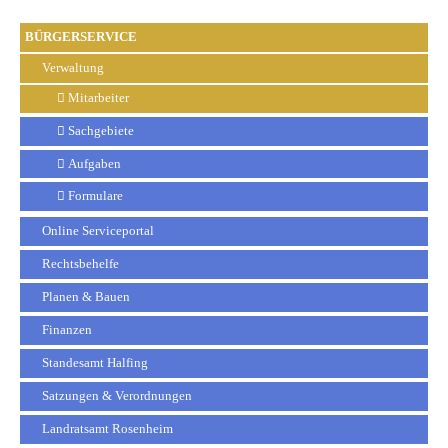
BÜRGERSERVICE
Verwaltung
Mitarbeiter
Sachgebiete
Aufgaben
Formulare
Online Serviceportal
Rechtsbehelfe
Planen & Bauen
Finanzen
Standesamt Halfing
Satzungen & Verordnungen
Landratsamt Rosenheim