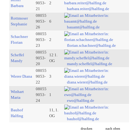
9053-
2
Barbara
21
barbara.reiter@halfing.de
08055
Rottmoser
9053-
6
Stephanie
26
bauamt@halfing.de
08055
Schachner
9053-
2
Florian
23
florian.schachner@halfing.de
08055
Scheffel
12 1.
9053-
Mandy
OG
20
mandy.scheffel@halfing.de
08055
Wierer Diana
9053-
3
22
diana.wierer@halfing.de
08055
Winhart
9053-
1
Maria
24
ewo@halfing.de
Bauhof
11, 1.
Halfing
OG
bauhof@halfing.de
drucken
nach oben