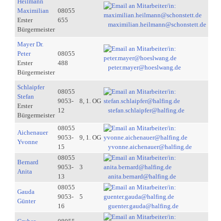
Heilmann
Maximilian
08055
Erster
655
maximilian.heilmann@schonstett.de
Bürgermeister
Mayer Dr.
Peter
08055
Erster
488
peter.mayer@hoeslwang.de
Bürgermeister
Schlaipfer
08055
Stefan
9053-
8, 1. OG
Erster
12
stefan.schlaipfer@halfing.de
Bürgermeister
08055
Aichenauer
9053-
9, 1. OG
Yvonne
15
yvonne.aichenauer@halfing.de
08055
Bernard
9053-
3
Anita
13
anita.bernard@halfing.de
08055
Gauda
9053-
5
Günter
16
guenter.gauda@halfing.de