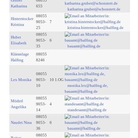
Gruber
08055
Katharina
655
katharina.gruber@schonstett.de
08055
Hinterstocker
9053-
7
Kristina
25
kristina.hinterstocker@halfing.de
08055
Huber
9053-
6
Elisabeth
35
bauamt@halfing.de
Kläranlage
08055
Halfing
8246
08055
Lex Monika
9053-
10 1.OG
10
monika.lex@halfing.de,
bauamt@halfing.de
08055
Möderl
9053-
4
Angelika
14
standesamt@halfing.de
08055
Naudet Nina
9053-
6
36
bauamt@halfing.de
08055
Reiter