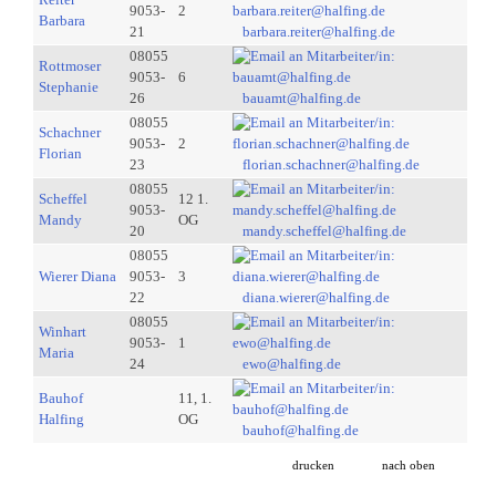
9053-
2
Barbara
21
barbara.reiter@halfing.de
08055
Rottmoser
9053-
6
Stephanie
26
bauamt@halfing.de
08055
Schachner
9053-
2
Florian
23
florian.schachner@halfing.de
08055
Scheffel
12 1.
9053-
Mandy
OG
20
mandy.scheffel@halfing.de
08055
Wierer Diana
9053-
3
22
diana.wierer@halfing.de
08055
Winhart
9053-
1
Maria
24
ewo@halfing.de
Bauhof
11, 1.
Halfing
OG
bauhof@halfing.de
drucken
nach oben