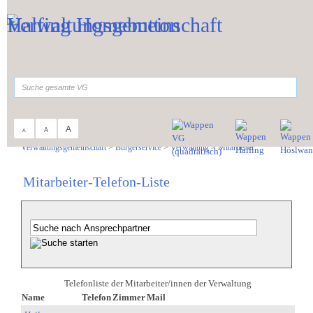
Zum Inhalt
,
zur Navigation
oder
zur Startseite
springen.
suchen
A
A
A
Sie sind hier:
Verwaltungsgemeinschaft
>
Bürgerservice
>
Verwaltung
>
Mitarbeiter
Mitarbeiter-Telefon-Liste
Telefonliste der Mitarbeiter/innen der Verwaltung
Name
Telefon
Zimmer
Mail