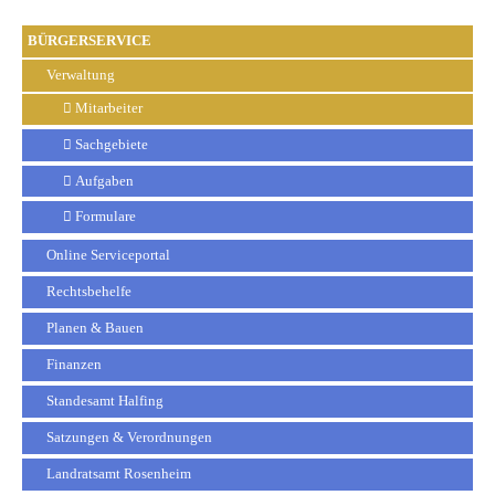
BÜRGERSERVICE
Verwaltung
Mitarbeiter
Sachgebiete
Aufgaben
Formulare
Online Serviceportal
Rechtsbehelfe
Planen & Bauen
Finanzen
Standesamt Halfing
Satzungen & Verordnungen
Landratsamt Rosenheim