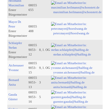
Heilmann
Maximilian
08055
Erster
655
maximilian.heilmann@schonstett.de
Bürgermeister
Mayer Dr.
Peter
08055
Erster
488
peter.mayer@hoeslwang.de
Bürgermeister
Schlaipfer
08055
Stefan
9053-
8, 1. OG
Erster
12
stefan.schlaipfer@halfing.de
Bürgermeister
08055
Aichenauer
9053-
9, 1. OG
Yvonne
15
yvonne.aichenauer@halfing.de
08055
Bernard
9053-
3
Anita
13
anita.bernard@halfing.de
08055
Gauda
9053-
5
Günter
16
guenter.gauda@halfing.de