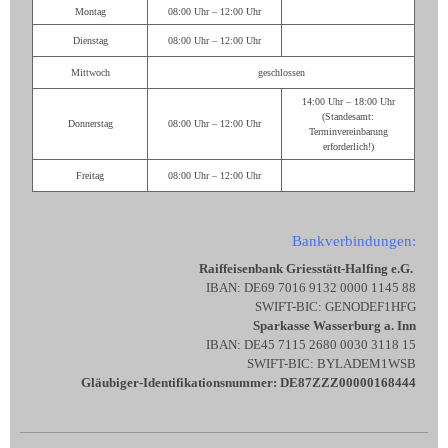
Montag
08:00 Uhr – 12:00 Uhr
Dienstag
08:00 Uhr – 12:00 Uhr
Mittwoch
geschlossen
14:00 Uhr – 18:00 Uhr
(Standesamt:
Donnerstag
08:00 Uhr – 12:00 Uhr
Terminvereinbarung
erforderlich!)
Freitag
08:00 Uhr – 12:00 Uhr
Bankverbindungen:
Raiffeisenbank Griesstätt-Halfing e.G.
IBAN: DE69 7016 9132 0000 1145 88
SWIFT-BIC: GENODEF1HFG
Sparkasse Wasserburg a. Inn
IBAN: DE45 7115 2680 0030 3118 15
SWIFT-BIC: BYLADEM1WSB
Gläubiger-Identifikationsnummer: DE87ZZZ00000168444