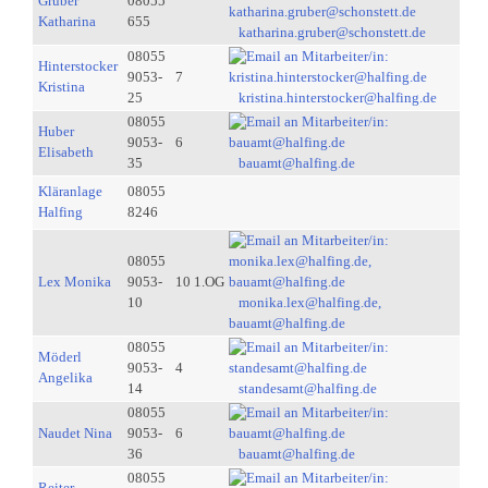
Gruber
08055
Katharina
655
katharina.gruber@schonstett.de
08055
Hinterstocker
9053-
7
Kristina
25
kristina.hinterstocker@halfing.de
08055
Huber
9053-
6
Elisabeth
35
bauamt@halfing.de
Kläranlage
08055
Halfing
8246
08055
Lex Monika
9053-
10 1.OG
10
monika.lex@halfing.de,
bauamt@halfing.de
08055
Möderl
9053-
4
Angelika
14
standesamt@halfing.de
08055
Naudet Nina
9053-
6
36
bauamt@halfing.de
08055
Reiter