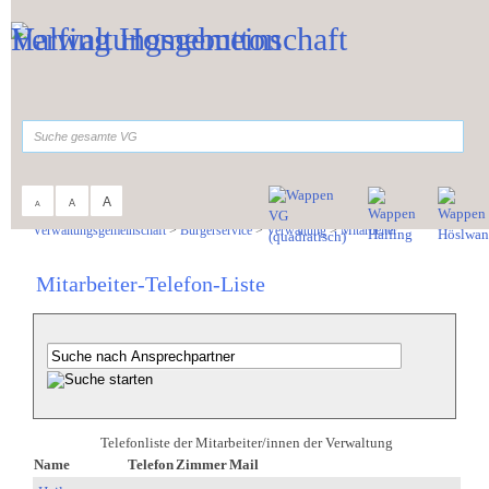
Zum Inhalt
,
zur Navigation
oder
zur Startseite
springen.
suchen
A
A
A
Sie sind hier:
Verwaltungsgemeinschaft
>
Bürgerservice
>
Verwaltung
>
Mitarbeiter
Mitarbeiter-Telefon-Liste
Telefonliste der Mitarbeiter/innen der Verwaltung
Name
Telefon
Zimmer
Mail