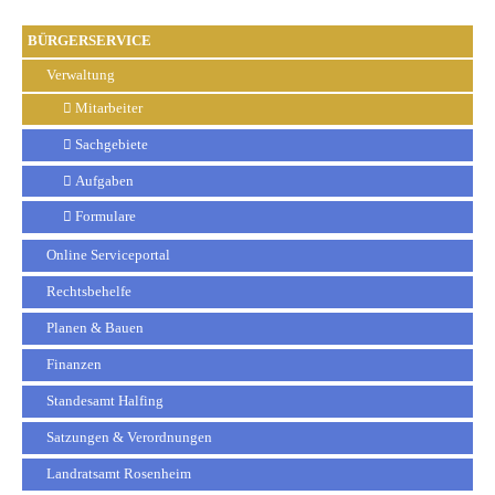
BÜRGERSERVICE
Verwaltung
Mitarbeiter
Sachgebiete
Aufgaben
Formulare
Online Serviceportal
Rechtsbehelfe
Planen & Bauen
Finanzen
Standesamt Halfing
Satzungen & Verordnungen
Landratsamt Rosenheim