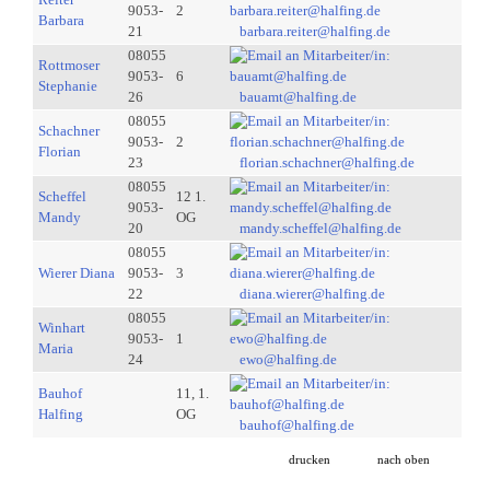
9053-
2
Barbara
21
barbara.reiter@halfing.de
08055
Rottmoser
9053-
6
Stephanie
26
bauamt@halfing.de
08055
Schachner
9053-
2
Florian
23
florian.schachner@halfing.de
08055
Scheffel
12 1.
9053-
Mandy
OG
20
mandy.scheffel@halfing.de
08055
Wierer Diana
9053-
3
22
diana.wierer@halfing.de
08055
Winhart
9053-
1
Maria
24
ewo@halfing.de
Bauhof
11, 1.
Halfing
OG
bauhof@halfing.de
drucken
nach oben