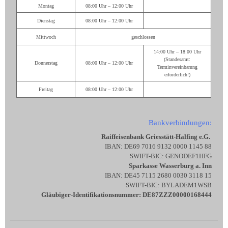
Montag
08:00 Uhr – 12:00 Uhr
Dienstag
08:00 Uhr – 12:00 Uhr
Mittwoch
geschlossen
14:00 Uhr – 18:00 Uhr
(Standesamt:
Donnerstag
08:00 Uhr – 12:00 Uhr
Terminvereinbarung
erforderlich!)
Freitag
08:00 Uhr – 12:00 Uhr
Bankverbindungen:
Raiffeisenbank Griesstätt-Halfing e.G.
IBAN: DE69 7016 9132 0000 1145 88
SWIFT-BIC: GENODEF1HFG
Sparkasse Wasserburg a. Inn
IBAN: DE45 7115 2680 0030 3118 15
SWIFT-BIC: BYLADEM1WSB
Gläubiger-Identifikationsnummer: DE87ZZZ00000168444