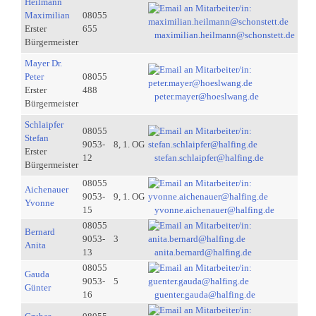
Heilmann
Maximilian
08055
Erster
655
maximilian.heilmann@schonstett.de
Bürgermeister
Mayer Dr.
Peter
08055
Erster
488
peter.mayer@hoeslwang.de
Bürgermeister
Schlaipfer
08055
Stefan
9053-
8, 1. OG
Erster
12
stefan.schlaipfer@halfing.de
Bürgermeister
08055
Aichenauer
9053-
9, 1. OG
Yvonne
15
yvonne.aichenauer@halfing.de
08055
Bernard
9053-
3
Anita
13
anita.bernard@halfing.de
08055
Gauda
9053-
5
Günter
16
guenter.gauda@halfing.de