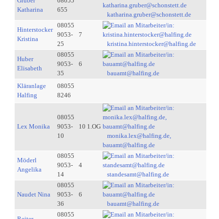
Gruber
08055
Katharina
655
katharina.gruber@schonstett.de
08055
Hinterstocker
9053-
7
Kristina
25
kristina.hinterstocker@halfing.de
08055
Huber
9053-
6
Elisabeth
35
bauamt@halfing.de
Kläranlage
08055
Halfing
8246
08055
Lex Monika
9053-
10 1.OG
10
monika.lex@halfing.de,
bauamt@halfing.de
08055
Möderl
9053-
4
Angelika
14
standesamt@halfing.de
08055
Naudet Nina
9053-
6
36
bauamt@halfing.de
08055
Reiter