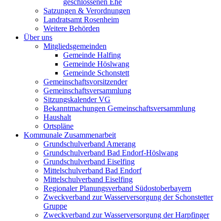
geschlossenen Ehe
Satzungen & Verordnungen
Landratsamt Rosenheim
Weitere Behörden
Über uns
Mitgliedsgemeinden
Gemeinde Halfing
Gemeinde Höslwang
Gemeinde Schonstett
Gemeinschaftsvorsitzender
Gemeinschaftsversammlung
Sitzungskalender VG
Bekanntmachungen Gemeinschaftsversammlung
Haushalt
Ortspläne
Kommunale Zusammenarbeit
Grundschulverband Amerang
Grundschulverband Bad Endorf-Höslwang
Grundschulverband Eiselfing
Mittelschulverband Bad Endorf
Mittelschulverband Eiselfing
Regionaler Planungsverband Südostoberbayern
Zweckverband zur Wasserversorgung der Schonstetter
Gruppe
Zweckverband zur Wasserversorgung der Harpfinger