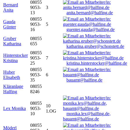
08055
Bernard
9053-
3
Anita
13
anita.bernard@halfing.de
08055
Gauda
9053-
5
Günter
16
guenter.gauda@halfing.de
Gruber
08055
Katharina
655
katharina.gruber@schonstett.de
08055
Hinterstocker
9053-
7
Kristina
25
kristina.hinterstocker@halfing.de
08055
Huber
9053-
6
Elisabeth
35
bauamt@halfing.de
Kläranlage
08055
Halfing
8246
08055
10
Lex Monika
9053-
1.OG
10
monika.lex@halfing.de,
bauamt@halfing.de
08055
Möderl