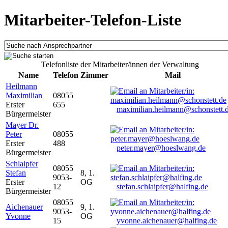
Mitarbeiter-Telefon-Liste
Telefonliste der Mitarbeiter/innen der Verwaltung
Name
Telefon
Zimmer
Mail
Heilmann
Maximilian
08055
Erster
655
maximilian.heilmann@schonstett.
Bürgermeister
Mayer Dr.
Peter
08055
Erster
488
peter.mayer@hoeslwang.de
Bürgermeister
Schlaipfer
08055
Stefan
8, 1.
9053-
Erster
OG
12
stefan.schlaipfer@halfing.de
Bürgermeister
08055
Aichenauer
9, 1.
9053-
Yvonne
OG
15
yvonne.aichenauer@halfing.de