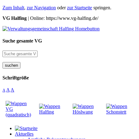
Zum Inhalt
,
zur Navigation
oder
zur Startseite
springen.
VG Halfing
| Online: https://www.vg-halfing.de/
Suche gesamte VG
suchen
Schriftgröße
A
A
A
Aktuelles