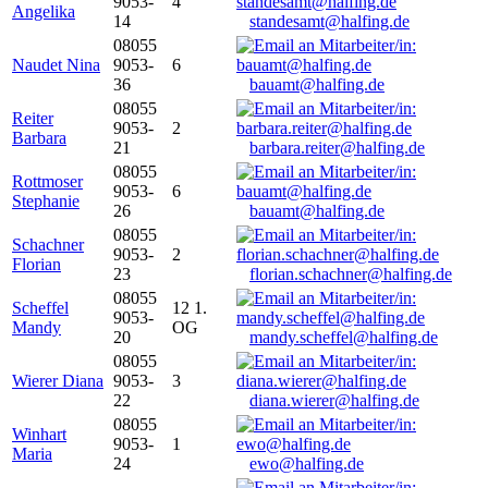
9053-
4
Angelika
14
standesamt@halfing.de
08055
Naudet Nina
9053-
6
36
bauamt@halfing.de
08055
Reiter
9053-
2
Barbara
21
barbara.reiter@halfing.de
08055
Rottmoser
9053-
6
Stephanie
26
bauamt@halfing.de
08055
Schachner
9053-
2
Florian
23
florian.schachner@halfing.de
08055
Scheffel
12 1.
9053-
Mandy
OG
20
mandy.scheffel@halfing.de
08055
Wierer Diana
9053-
3
22
diana.wierer@halfing.de
08055
Winhart
9053-
1
Maria
24
ewo@halfing.de