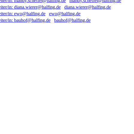
mandy.scheffel@halfing.de
diana.wierer@halfing.de
ewo@halfing.de
bauhof@halfing.de