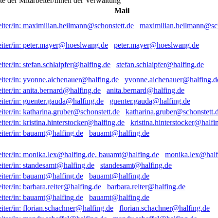
ste der Mitarbeiter/innen der Verwaltung
Mail
maximilian.heilmann@sch
peter.mayer@hoeslwang.de
stefan.schlaipfer@halfing.de
yvonne.aichenauer@halfing.d
anita.bernard@halfing.de
guenter.gauda@halfing.de
katharina.gruber@schonstett.
kristina.hinterstocker@halfi
bauamt@halfing.de
monika.lex@half
standesamt@halfing.de
bauamt@halfing.de
barbara.reiter@halfing.de
bauamt@halfing.de
florian.schachner@halfing.de