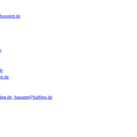
onstett.de
e
de
ng.de
ing.de, bauamt@halfing.de