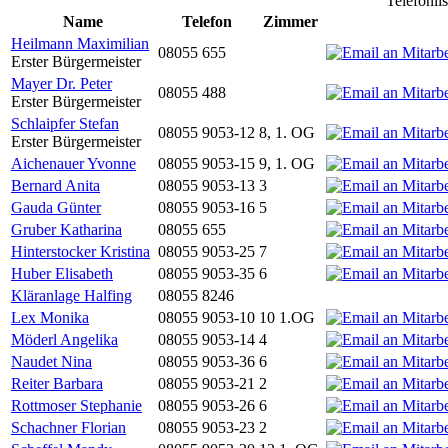
Telefonli
Name
Telefon
Zimmer
Heilmann Maximilian
08055 655
Erster Bürgermeister
Mayer Dr. Peter
08055 488
Erster Bürgermeister
Schlaipfer Stefan
08055 9053-12
8, 1. OG
Erster Bürgermeister
Aichenauer Yvonne
08055 9053-15
9, 1. OG
Bernard Anita
08055 9053-13
3
Gauda Günter
08055 9053-16
5
Gruber Katharina
08055 655
Hinterstocker Kristina
08055 9053-25
7
Huber Elisabeth
08055 9053-35
6
Kläranlage Halfing
08055 8246
Lex Monika
08055 9053-10
10 1.OG
Möderl Angelika
08055 9053-14
4
Naudet Nina
08055 9053-36
6
Reiter Barbara
08055 9053-21
2
Rottmoser Stephanie
08055 9053-26
6
Schachner Florian
08055 9053-23
2