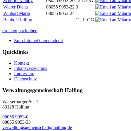
Scheffel Mandy
08055 9053-20
12 1. OG
Wierer Diana
08055 9053-22
3
Winhart Maria
08055 9053-24
1
Bauhof Halfing
11, 1. OG
drucken
nach oben
Zum Intranet Gemeinderat
Quicklinks
Kontakt
Inhaltsverzeichnis
Impressum
Datenschutz
Verwaltungsgemeinschaft Halfing
Wasserburger Str. 1
83128 Halfing
08055 9053-0
08055 9053-33
verwaltungsgemeinschaft@halfing.de