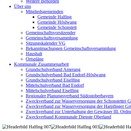
Weitere Behörden
Über uns
Mitgliedsgemeinden
Gemeinde Halfing
Gemeinde Höslwang
Gemeinde Schonstett
Gemeinschaftsvorsitzender
Gemeinschaftsversammlung
Sitzungskalender VG
Bekanntmachungen Gemeinschaftsversammlung
Haushalt
Ortspläne
Kommunale Zusammenarbeit
Grundschulverband Amerang
Grundschulverband Bad Endorf-Höslwang
Grundschulverband Eiselfing
Mittelschulverband Bad Endorf
Mittelschulverband Eiselfing
Regionaler Planungsverband Südostoberbayern
Zweckverband zur Wasserversorgung der Schonstetter 
Zweckverband zur Wasserversorgung der Harpfinger Gr
Zweckverband zur Unterhaltung der Gewässer III. Ordnu
Zweckverband Kommunale Dienste Oberland