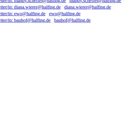
mandy.scheffel@halfing.de
diana.wierer@halfing.de
ewo@halfing.de
bauhof@halfing.de