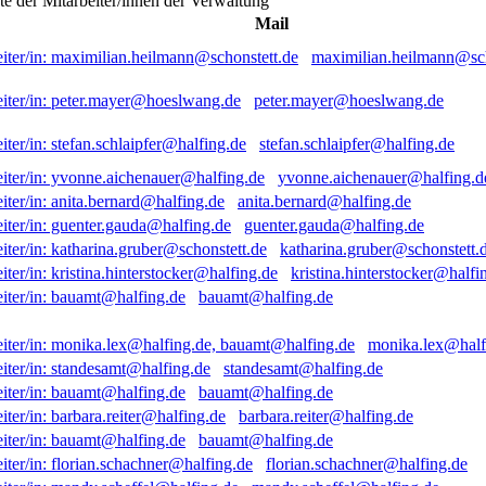
ste der Mitarbeiter/innen der Verwaltung
Mail
maximilian.heilmann@sch
peter.mayer@hoeslwang.de
stefan.schlaipfer@halfing.de
yvonne.aichenauer@halfing.d
anita.bernard@halfing.de
guenter.gauda@halfing.de
katharina.gruber@schonstett.
kristina.hinterstocker@halfi
bauamt@halfing.de
monika.lex@half
standesamt@halfing.de
bauamt@halfing.de
barbara.reiter@halfing.de
bauamt@halfing.de
florian.schachner@halfing.de