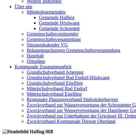
Weitere Behörden
Über uns
Mitgliedsgemeinden
Gemeinde Halfing
Gemeinde Höslwang
Gemeinde Schonstett
Gemeinschaftsvorsitzender
Gemeinschaftsversammlung
Sitzungskalender VG
Bekanntmachungen Gemeinschaftsversammlung
Haushalt
Ortspläne
Kommunale Zusammenarbeit
Grundschulverband Amerang
Grundschulverband Bad Endorf-Höslwang
Grundschulverband Eiselfing
Mittelschulverband Bad Endorf
Mittelschulverband Eiselfing
Regionaler Planungsverband Südostoberbayern
Zweckverband zur Wasserversorgung der Schonstetter 
Zweckverband zur Wasserversorgung der Harpfinger Gr
Zweckverband zur Unterhaltung der Gewässer III. Ordnu
Zweckverband Kommunale Dienste Oberland