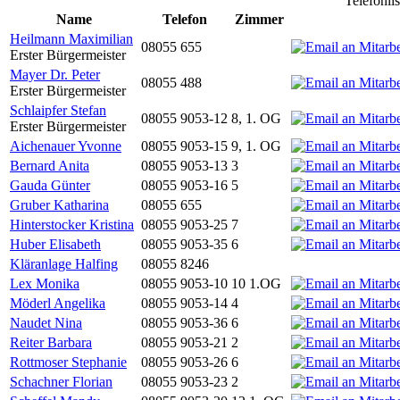
Telefonli
Name
Telefon
Zimmer
Heilmann Maximilian
08055 655
Erster Bürgermeister
Mayer Dr. Peter
08055 488
Erster Bürgermeister
Schlaipfer Stefan
08055 9053-12
8, 1. OG
Erster Bürgermeister
Aichenauer Yvonne
08055 9053-15
9, 1. OG
Bernard Anita
08055 9053-13
3
Gauda Günter
08055 9053-16
5
Gruber Katharina
08055 655
Hinterstocker Kristina
08055 9053-25
7
Huber Elisabeth
08055 9053-35
6
Kläranlage Halfing
08055 8246
Lex Monika
08055 9053-10
10 1.OG
Möderl Angelika
08055 9053-14
4
Naudet Nina
08055 9053-36
6
Reiter Barbara
08055 9053-21
2
Rottmoser Stephanie
08055 9053-26
6
Schachner Florian
08055 9053-23
2