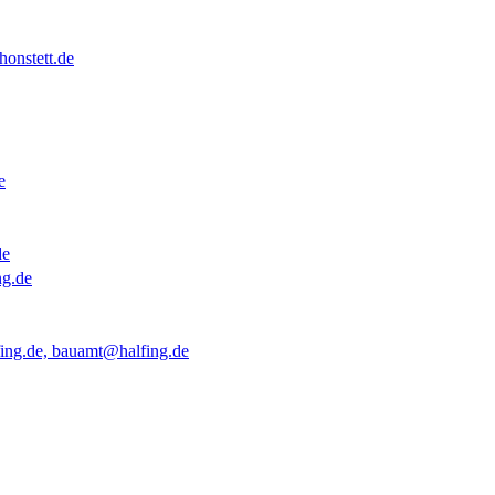
onstett.de
e
de
ng.de
ing.de, bauamt@halfing.de