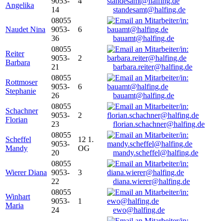
9053-
4
Angelika
14
standesamt@halfing.de
08055
Naudet Nina
9053-
6
36
bauamt@halfing.de
08055
Reiter
9053-
2
Barbara
21
barbara.reiter@halfing.de
08055
Rottmoser
9053-
6
Stephanie
26
bauamt@halfing.de
08055
Schachner
9053-
2
Florian
23
florian.schachner@halfing.de
08055
Scheffel
12 1.
9053-
Mandy
OG
20
mandy.scheffel@halfing.de
08055
Wierer Diana
9053-
3
22
diana.wierer@halfing.de
08055
Winhart
9053-
1
Maria
24
ewo@halfing.de