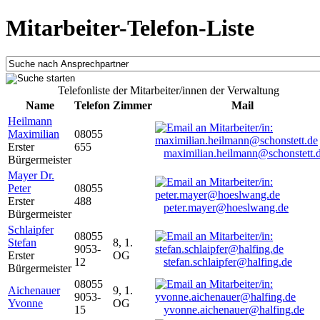
Mitarbeiter-Telefon-Liste
Telefonliste der Mitarbeiter/innen der Verwaltung
Name
Telefon
Zimmer
Mail
Heilmann
Maximilian
08055
Erster
655
maximilian.heilmann@schonstett.
Bürgermeister
Mayer Dr.
Peter
08055
Erster
488
peter.mayer@hoeslwang.de
Bürgermeister
Schlaipfer
08055
Stefan
8, 1.
9053-
Erster
OG
12
stefan.schlaipfer@halfing.de
Bürgermeister
08055
Aichenauer
9, 1.
9053-
Yvonne
OG
15
yvonne.aichenauer@halfing.de