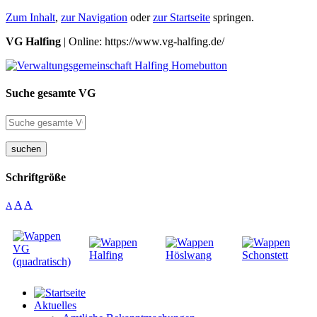
Zum Inhalt
,
zur Navigation
oder
zur Startseite
springen.
VG Halfing
| Online: https://www.vg-halfing.de/
Suche gesamte VG
suchen
Schriftgröße
A
A
A
Aktuelles