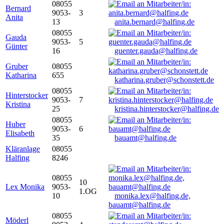
08055
Bernard
9053-
3
Anita
13
anita.bernard@halfing.de
08055
Gauda
9053-
5
Günter
16
guenter.gauda@halfing.de
Gruber
08055
Katharina
655
katharina.gruber@schonstett.de
08055
Hinterstocker
9053-
7
Kristina
25
kristina.hinterstocker@halfing.de
08055
Huber
9053-
6
Elisabeth
35
bauamt@halfing.de
Kläranlage
08055
Halfing
8246
08055
10
Lex Monika
9053-
1.OG
10
monika.lex@halfing.de,
bauamt@halfing.de
08055
Möderl