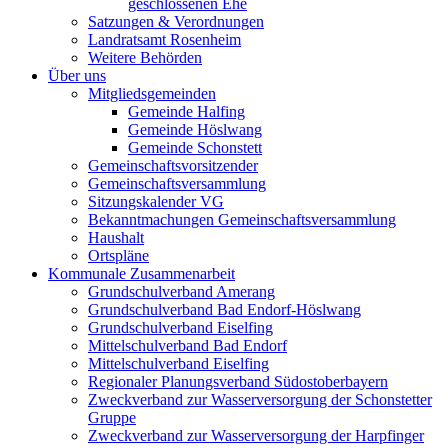
geschlossenen Ehe
Satzungen & Verordnungen
Landratsamt Rosenheim
Weitere Behörden
Über uns
Mitgliedsgemeinden
Gemeinde Halfing
Gemeinde Höslwang
Gemeinde Schonstett
Gemeinschaftsvorsitzender
Gemeinschaftsversammlung
Sitzungskalender VG
Bekanntmachungen Gemeinschaftsversammlung
Haushalt
Ortspläne
Kommunale Zusammenarbeit
Grundschulverband Amerang
Grundschulverband Bad Endorf-Höslwang
Grundschulverband Eiselfing
Mittelschulverband Bad Endorf
Mittelschulverband Eiselfing
Regionaler Planungsverband Südostoberbayern
Zweckverband zur Wasserversorgung der Schonstetter
Gruppe
Zweckverband zur Wasserversorgung der Harpfinger