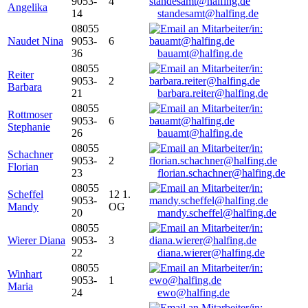
9053-
4
Angelika
14
standesamt@halfing.de
08055
Naudet Nina
9053-
6
36
bauamt@halfing.de
08055
Reiter
9053-
2
Barbara
21
barbara.reiter@halfing.de
08055
Rottmoser
9053-
6
Stephanie
26
bauamt@halfing.de
08055
Schachner
9053-
2
Florian
23
florian.schachner@halfing.de
08055
Scheffel
12 1.
9053-
Mandy
OG
20
mandy.scheffel@halfing.de
08055
Wierer Diana
9053-
3
22
diana.wierer@halfing.de
08055
Winhart
9053-
1
Maria
24
ewo@halfing.de