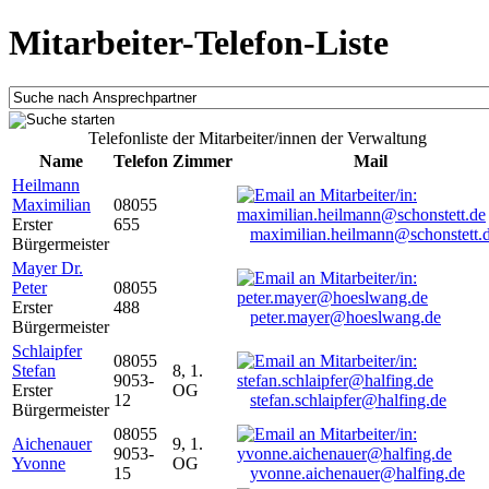
Mitarbeiter-Telefon-Liste
Telefonliste der Mitarbeiter/innen der Verwaltung
Name
Telefon
Zimmer
Mail
Heilmann
Maximilian
08055
Erster
655
maximilian.heilmann@schonstett.
Bürgermeister
Mayer Dr.
Peter
08055
Erster
488
peter.mayer@hoeslwang.de
Bürgermeister
Schlaipfer
08055
Stefan
8, 1.
9053-
Erster
OG
12
stefan.schlaipfer@halfing.de
Bürgermeister
08055
Aichenauer
9, 1.
9053-
Yvonne
OG
15
yvonne.aichenauer@halfing.de