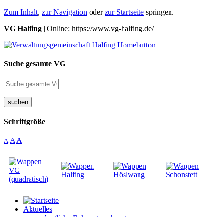
Zum Inhalt
,
zur Navigation
oder
zur Startseite
springen.
VG Halfing
| Online: https://www.vg-halfing.de/
Suche gesamte VG
suchen
Schriftgröße
A
A
A
Aktuelles