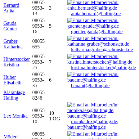
08055
Bernard
9053-
3
Anita
13
anita.bernard@halfing.de
08055
Gauda
9053-
5
Günter
16
guenter.gauda@halfing.de
Gruber
08055
Katharina
655
katharina.gruber@schonstett.de
08055
Hinterstocker
9053-
7
Kristina
25
kristina.hinterstocker@halfing.de
08055
Huber
9053-
6
Elisabeth
35
bauamt@halfing.de
Kläranlage
08055
Halfing
8246
08055
10
Lex Monika
9053-
1.OG
10
monika.lex@halfing.de,
bauamt@halfing.de
08055
Möderl