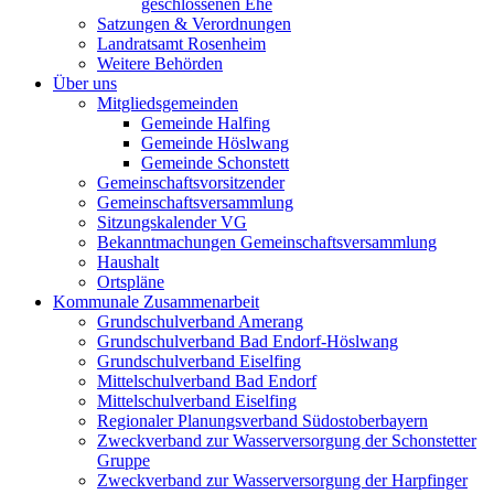
geschlossenen Ehe
Satzungen & Verordnungen
Landratsamt Rosenheim
Weitere Behörden
Über uns
Mitgliedsgemeinden
Gemeinde Halfing
Gemeinde Höslwang
Gemeinde Schonstett
Gemeinschaftsvorsitzender
Gemeinschaftsversammlung
Sitzungskalender VG
Bekanntmachungen Gemeinschaftsversammlung
Haushalt
Ortspläne
Kommunale Zusammenarbeit
Grundschulverband Amerang
Grundschulverband Bad Endorf-Höslwang
Grundschulverband Eiselfing
Mittelschulverband Bad Endorf
Mittelschulverband Eiselfing
Regionaler Planungsverband Südostoberbayern
Zweckverband zur Wasserversorgung der Schonstetter
Gruppe
Zweckverband zur Wasserversorgung der Harpfinger