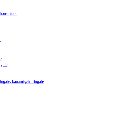
onstett.de
e
de
ng.de
ing.de, bauamt@halfing.de