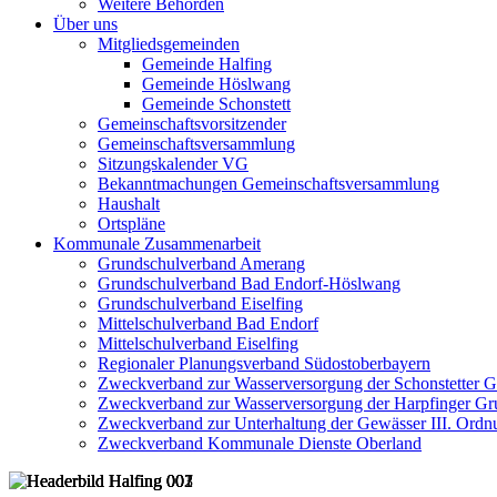
Weitere Behörden
Über uns
Mitgliedsgemeinden
Gemeinde Halfing
Gemeinde Höslwang
Gemeinde Schonstett
Gemeinschaftsvorsitzender
Gemeinschaftsversammlung
Sitzungskalender VG
Bekanntmachungen Gemeinschaftsversammlung
Haushalt
Ortspläne
Kommunale Zusammenarbeit
Grundschulverband Amerang
Grundschulverband Bad Endorf-Höslwang
Grundschulverband Eiselfing
Mittelschulverband Bad Endorf
Mittelschulverband Eiselfing
Regionaler Planungsverband Südostoberbayern
Zweckverband zur Wasserversorgung der Schonstetter 
Zweckverband zur Wasserversorgung der Harpfinger Gr
Zweckverband zur Unterhaltung der Gewässer III. Ordnu
Zweckverband Kommunale Dienste Oberland