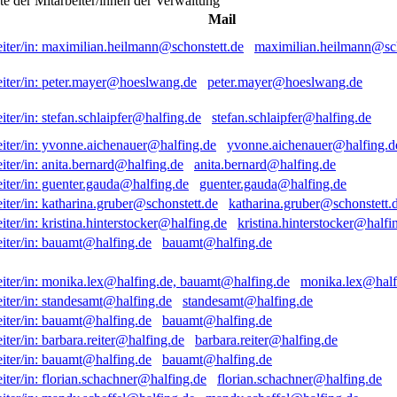
ste der Mitarbeiter/innen der Verwaltung
Mail
maximilian.heilmann@sch
peter.mayer@hoeslwang.de
stefan.schlaipfer@halfing.de
yvonne.aichenauer@halfing.d
anita.bernard@halfing.de
guenter.gauda@halfing.de
katharina.gruber@schonstett.
kristina.hinterstocker@halfi
bauamt@halfing.de
monika.lex@half
standesamt@halfing.de
bauamt@halfing.de
barbara.reiter@halfing.de
bauamt@halfing.de
florian.schachner@halfing.de