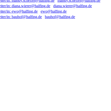
mandy.scheffel@halfing.de
diana.wierer@halfing.de
ewo@halfing.de
bauhof@halfing.de