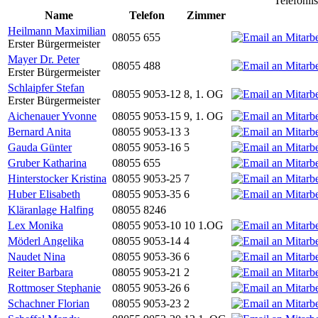
Telefonli
Name
Telefon
Zimmer
Heilmann Maximilian
08055 655
Erster Bürgermeister
Mayer Dr. Peter
08055 488
Erster Bürgermeister
Schlaipfer Stefan
08055 9053-12
8, 1. OG
Erster Bürgermeister
Aichenauer Yvonne
08055 9053-15
9, 1. OG
Bernard Anita
08055 9053-13
3
Gauda Günter
08055 9053-16
5
Gruber Katharina
08055 655
Hinterstocker Kristina
08055 9053-25
7
Huber Elisabeth
08055 9053-35
6
Kläranlage Halfing
08055 8246
Lex Monika
08055 9053-10
10 1.OG
Möderl Angelika
08055 9053-14
4
Naudet Nina
08055 9053-36
6
Reiter Barbara
08055 9053-21
2
Rottmoser Stephanie
08055 9053-26
6
Schachner Florian
08055 9053-23
2