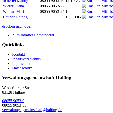
Scheffel Mandy
08055 9053-20
12 1. OG
Wierer Diana
08055 9053-22
3
Winhart Maria
08055 9053-24
1
Bauhof Halfing
11, 1. OG
drucken
nach oben
Zum Intranet Gemeinderat
Quicklinks
Kontakt
Inhaltsverzeichnis
Impressum
Datenschutz
Verwaltungsgemeinschaft Halfing
Wasserburger Str. 1
83128 Halfing
08055 9053-0
08055 9053-33
verwaltungsgemeinschaft@halfing.de