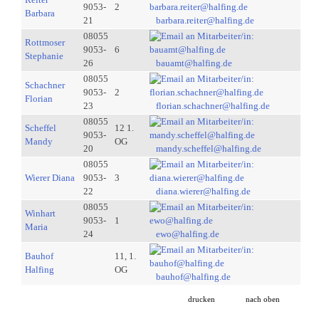
9053-
2
Barbara
21
barbara.reiter@halfing.de
08055
Rottmoser
9053-
6
Stephanie
26
bauamt@halfing.de
08055
Schachner
9053-
2
Florian
23
florian.schachner@halfing.de
08055
Scheffel
12 1.
9053-
Mandy
OG
20
mandy.scheffel@halfing.de
08055
Wierer Diana
9053-
3
22
diana.wierer@halfing.de
08055
Winhart
9053-
1
Maria
24
ewo@halfing.de
Bauhof
11, 1.
Halfing
OG
bauhof@halfing.de
drucken
nach oben