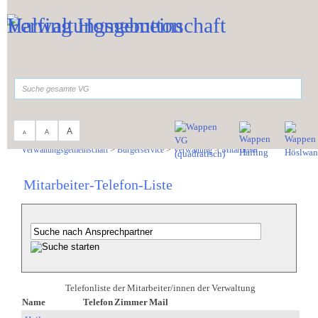
Zum Inhalt
,
zur Navigation
oder
zur Startseite
springen.
suchen
A
A
A
Sie sind hier:
Verwaltungsgemeinschaft
>
Bürgerservice
>
Verwaltung
>
Mitarbeiter
Mitarbeiter-Telefon-Liste
Telefonliste der Mitarbeiter/innen der Verwaltung
Name
Telefon
Zimmer
Mail