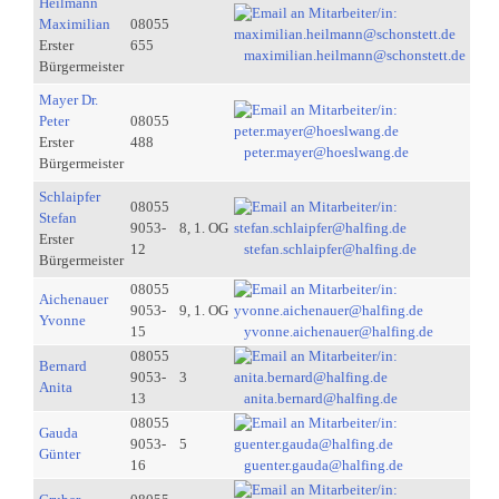
Heilmann
Maximilian
08055
Erster
655
maximilian.heilmann@schonstett.de
Bürgermeister
Mayer Dr.
Peter
08055
Erster
488
peter.mayer@hoeslwang.de
Bürgermeister
Schlaipfer
08055
Stefan
9053-
8, 1. OG
Erster
12
stefan.schlaipfer@halfing.de
Bürgermeister
08055
Aichenauer
9053-
9, 1. OG
Yvonne
15
yvonne.aichenauer@halfing.de
08055
Bernard
9053-
3
Anita
13
anita.bernard@halfing.de
08055
Gauda
9053-
5
Günter
16
guenter.gauda@halfing.de