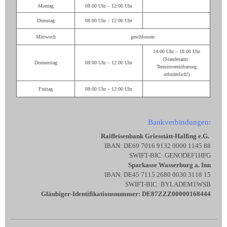
Montag
08:00 Uhr – 12:00 Uhr
Dienstag
08:00 Uhr – 12:00 Uhr
Mittwoch
geschlossen
14:00 Uhr – 18:00 Uhr
(Standesamt:
Donnerstag
08:00 Uhr – 12:00 Uhr
Terminvereinbarung
erforderlich!)
Freitag
08:00 Uhr – 12:00 Uhr
Bankverbindungen:
Raiffeisenbank Griesstätt-Halfing e.G.
IBAN: DE69 7016 9132 0000 1145 88
SWIFT-BIC: GENODEF1HFG
Sparkasse Wasserburg a. Inn
IBAN: DE45 7115 2680 0030 3118 15
SWIFT-BIC: BYLADEM1WSB
Gläubiger-Identifikationsnummer: DE87ZZZ00000168444