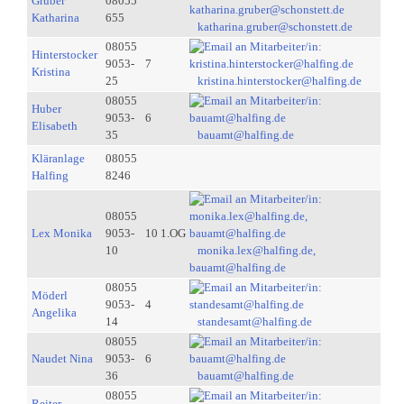
Gruber
08055
Katharina
655
katharina.gruber@schonstett.de
08055
Hinterstocker
9053-
7
Kristina
25
kristina.hinterstocker@halfing.de
08055
Huber
9053-
6
Elisabeth
35
bauamt@halfing.de
Kläranlage
08055
Halfing
8246
08055
Lex Monika
9053-
10 1.OG
10
monika.lex@halfing.de,
bauamt@halfing.de
08055
Möderl
9053-
4
Angelika
14
standesamt@halfing.de
08055
Naudet Nina
9053-
6
36
bauamt@halfing.de
08055
Reiter