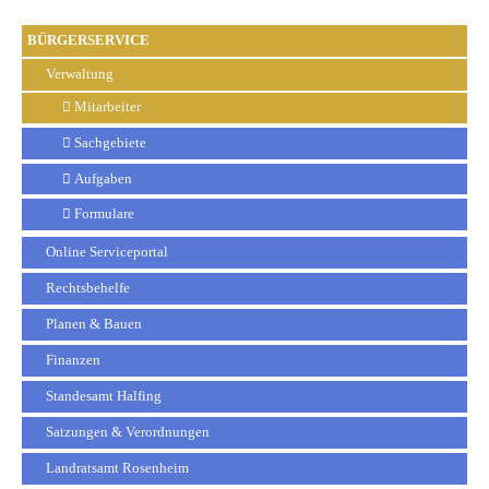
BÜRGERSERVICE
Verwaltung
Mitarbeiter
Sachgebiete
Aufgaben
Formulare
Online Serviceportal
Rechtsbehelfe
Planen & Bauen
Finanzen
Standesamt Halfing
Satzungen & Verordnungen
Landratsamt Rosenheim