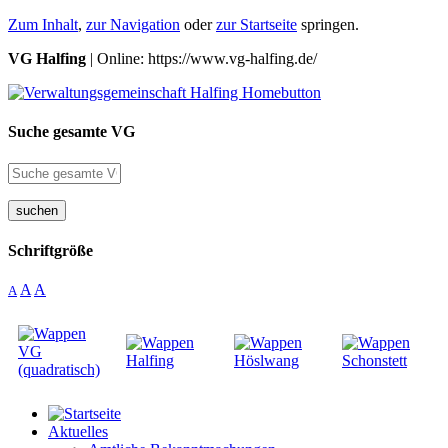
Zum Inhalt
,
zur Navigation
oder
zur Startseite
springen.
VG Halfing
| Online: https://www.vg-halfing.de/
Suche gesamte VG
suchen
Schriftgröße
A
A
A
Aktuelles