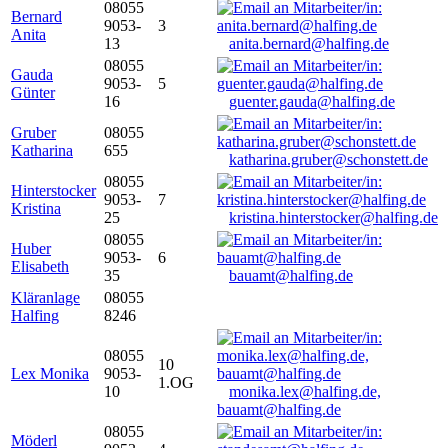
08055
Bernard
9053-
3
Anita
13
anita.bernard@halfing.de
08055
Gauda
9053-
5
Günter
16
guenter.gauda@halfing.de
Gruber
08055
Katharina
655
katharina.gruber@schonstett.de
08055
Hinterstocker
9053-
7
Kristina
25
kristina.hinterstocker@halfing.de
08055
Huber
9053-
6
Elisabeth
35
bauamt@halfing.de
Kläranlage
08055
Halfing
8246
08055
10
Lex Monika
9053-
1.OG
10
monika.lex@halfing.de,
bauamt@halfing.de
08055
Möderl