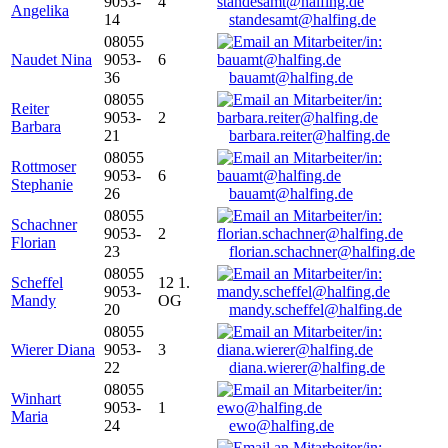
9053-
4
Angelika
14
standesamt@halfing.de
08055
Naudet Nina
9053-
6
36
bauamt@halfing.de
08055
Reiter
9053-
2
Barbara
21
barbara.reiter@halfing.de
08055
Rottmoser
9053-
6
Stephanie
26
bauamt@halfing.de
08055
Schachner
9053-
2
Florian
23
florian.schachner@halfing.de
08055
Scheffel
12 1.
9053-
Mandy
OG
20
mandy.scheffel@halfing.de
08055
Wierer Diana
9053-
3
22
diana.wierer@halfing.de
08055
Winhart
9053-
1
Maria
24
ewo@halfing.de