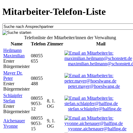
Mitarbeiter-Telefon-Liste
Telefonliste der Mitarbeiter/innen der Verwaltung
Name
Telefon
Zimmer
Mail
Heilmann
Maximilian
08055
Erster
655
maximilian.heilmann@schonstett.
Bürgermeister
Mayer Dr.
Peter
08055
Erster
488
peter.mayer@hoeslwang.de
Bürgermeister
Schlaipfer
08055
Stefan
8, 1.
9053-
Erster
OG
12
stefan.schlaipfer@halfing.de
Bürgermeister
08055
Aichenauer
9, 1.
9053-
Yvonne
OG
15
yvonne.aichenauer@halfing.de