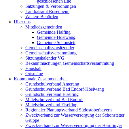
geschlossenen Ehe
Satzungen & Verordnungen
Landratsamt Rosenheim
Weitere Behörden
Über uns
Mitgliedsgemeinden
Gemeinde Halfing
Gemeinde Höslwang
Gemeinde Schonstett
Gemeinschaftsvorsitzender
Gemeinschaftsversammlung
Sitzungskalender VG
Bekanntmachungen Gemeinschaftsversammlung
Haushalt
Ortspläne
Kommunale Zusammenarbeit
Grundschulverband Amerang
Grundschulverband Bad Endorf-Höslwang
Grundschulverband Eiselfing
Mittelschulverband Bad Endorf
Mittelschulverband Eiselfing
Regionaler Planungsverband Südostoberbayern
Zweckverband zur Wasserversorgung der Schonstetter
Gruppe
Zweckverband zur Wasserversorgung der Harpfinger