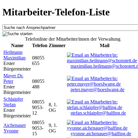
Mitarbeiter-Telefon-Liste
Telefonliste der Mitarbeiter/innen der Verwaltung
Name
Telefon
Zimmer
Mail
Heilmann
Maximilian
08055
Erster
655
maximilian.heilmann@schonstett.
Bürgermeister
Mayer Dr.
Peter
08055
Erster
488
peter.mayer@hoeslwang.de
Bürgermeister
Schlaipfer
08055
Stefan
8, 1.
9053-
Erster
OG
12
stefan.schlaipfer@halfing.de
Bürgermeister
08055
Aichenauer
9, 1.
9053-
Yvonne
OG
15
yvonne.aichenauer@halfing.de