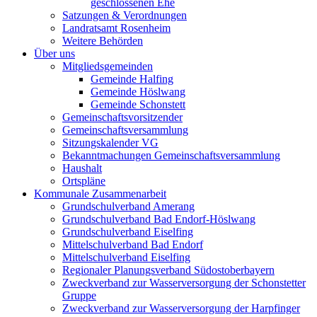
geschlossenen Ehe
Satzungen & Verordnungen
Landratsamt Rosenheim
Weitere Behörden
Über uns
Mitgliedsgemeinden
Gemeinde Halfing
Gemeinde Höslwang
Gemeinde Schonstett
Gemeinschaftsvorsitzender
Gemeinschaftsversammlung
Sitzungskalender VG
Bekanntmachungen Gemeinschaftsversammlung
Haushalt
Ortspläne
Kommunale Zusammenarbeit
Grundschulverband Amerang
Grundschulverband Bad Endorf-Höslwang
Grundschulverband Eiselfing
Mittelschulverband Bad Endorf
Mittelschulverband Eiselfing
Regionaler Planungsverband Südostoberbayern
Zweckverband zur Wasserversorgung der Schonstetter
Gruppe
Zweckverband zur Wasserversorgung der Harpfinger