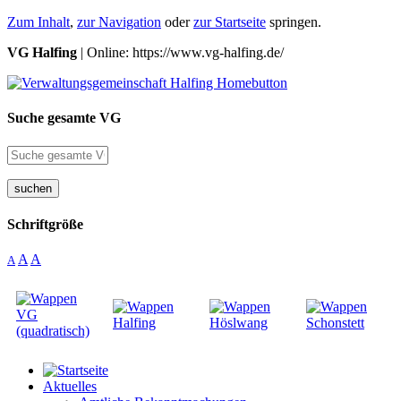
Zum Inhalt
,
zur Navigation
oder
zur Startseite
springen.
VG Halfing
| Online: https://www.vg-halfing.de/
Suche gesamte VG
suchen
Schriftgröße
A
A
A
Aktuelles