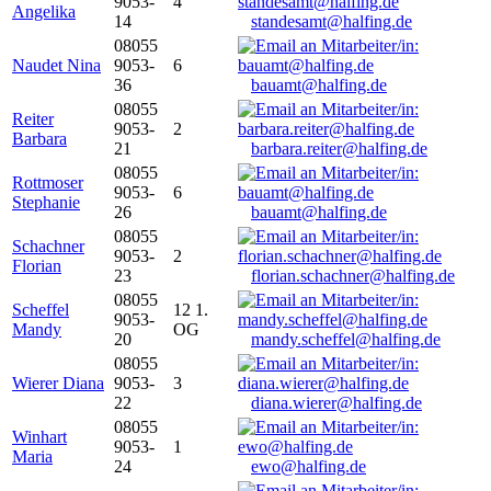
9053-
4
Angelika
14
standesamt@halfing.de
08055
Naudet Nina
9053-
6
36
bauamt@halfing.de
08055
Reiter
9053-
2
Barbara
21
barbara.reiter@halfing.de
08055
Rottmoser
9053-
6
Stephanie
26
bauamt@halfing.de
08055
Schachner
9053-
2
Florian
23
florian.schachner@halfing.de
08055
Scheffel
12 1.
9053-
Mandy
OG
20
mandy.scheffel@halfing.de
08055
Wierer Diana
9053-
3
22
diana.wierer@halfing.de
08055
Winhart
9053-
1
Maria
24
ewo@halfing.de