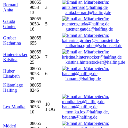
08055
Bernard
9053-
3
Anita
13
anita.bernard@halfing.de
08055
Gauda
9053-
5
Günter
16
guenter.gauda@halfing.de
Gruber
08055
Katharina
655
katharina.gruber@schonstett.de
08055
Hinterstocker
9053-
7
Kristina
25
kristina.hinterstocker@halfing.de
08055
Huber
9053-
6
Elisabeth
35
bauamt@halfing.de
Kläranlage
08055
Halfing
8246
08055
10
Lex Monika
9053-
1.OG
10
monika.lex@halfing.de,
bauamt@halfing.de
08055
Möderl