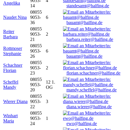
9053-
4
Angelika
14
standesamt@halfing.de
08055
Naudet Nina
9053-
6
36
bauamt@halfing.de
08055
Reiter
9053-
2
Barbara
21
barbara.reiter@halfing.de
08055
Rottmoser
9053-
6
Stephanie
26
bauamt@halfing.de
08055
Schachner
9053-
2
Florian
23
florian.schachner@halfing.de
08055
Scheffel
12 1.
9053-
Mandy
OG
20
mandy.scheffel@halfing.de
08055
Wierer Diana
9053-
3
22
diana.wierer@halfing.de
08055
Winhart
9053-
1
Maria
24
ewo@halfing.de