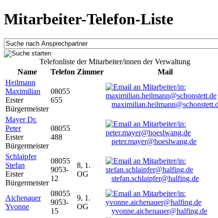
Mitarbeiter-Telefon-Liste
Telefonliste der Mitarbeiter/innen der Verwaltung
Name
Telefon
Zimmer
Mail
Heilmann
Maximilian
08055
Erster
655
maximilian.heilmann@schonstett.
Bürgermeister
Mayer Dr.
Peter
08055
Erster
488
peter.mayer@hoeslwang.de
Bürgermeister
Schlaipfer
08055
Stefan
8, 1.
9053-
Erster
OG
12
stefan.schlaipfer@halfing.de
Bürgermeister
08055
Aichenauer
9, 1.
9053-
Yvonne
OG
15
yvonne.aichenauer@halfing.de