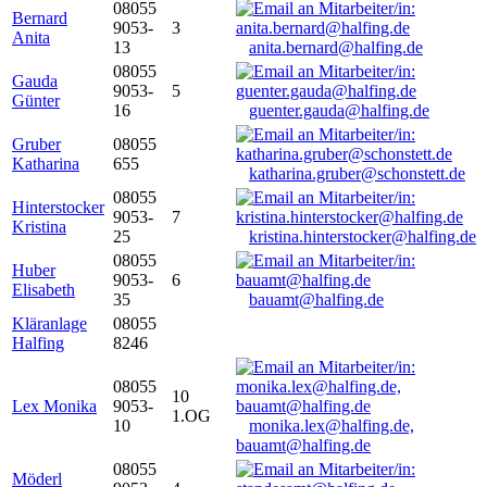
08055
Bernard
9053-
3
Anita
13
anita.bernard@halfing.de
08055
Gauda
9053-
5
Günter
16
guenter.gauda@halfing.de
Gruber
08055
Katharina
655
katharina.gruber@schonstett.de
08055
Hinterstocker
9053-
7
Kristina
25
kristina.hinterstocker@halfing.de
08055
Huber
9053-
6
Elisabeth
35
bauamt@halfing.de
Kläranlage
08055
Halfing
8246
08055
10
Lex Monika
9053-
1.OG
10
monika.lex@halfing.de,
bauamt@halfing.de
08055
Möderl