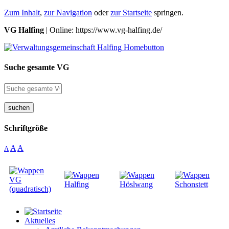
Zum Inhalt
,
zur Navigation
oder
zur Startseite
springen.
VG Halfing
| Online: https://www.vg-halfing.de/
Suche gesamte VG
suchen
Schriftgröße
A
A
A
Aktuelles