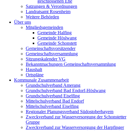
geschlossenen Ehe
Satzungen & Verordnungen
Landratsamt Rosenheim
Weitere Behörden
Über uns
Mitgliedsgemeinden
Gemeinde Halfing
Gemeinde Höslwang
Gemeinde Schonstett
Gemeinschaftsvorsitzender
Gemeinschaftsversammlung
Sitzungskalender VG
Bekanntmachungen Gemeinschaftsversammlung
Haushalt
Ortspläne
Kommunale Zusammenarbeit
Grundschulverband Amerang
Grundschulverband Bad Endorf-Höslwang
Grundschulverband Eiselfing
Mittelschulverband Bad Endorf
Mittelschulverband Eiselfing
Regionaler Planungsverband Südostoberbayern
Zweckverband zur Wasserversorgung der Schonstetter
Gruppe
Zweckverband zur Wasserversorgung der Harpfinger