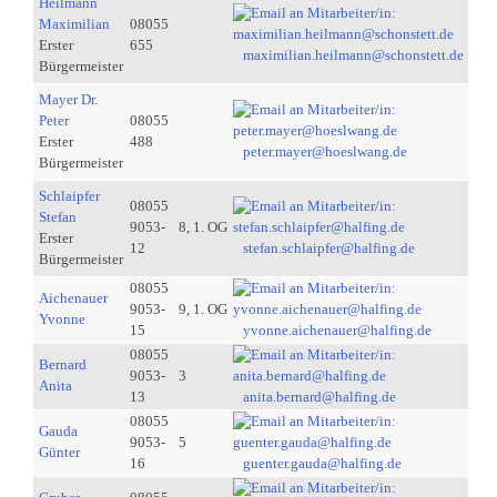
Heilmann
Maximilian
08055
Erster
655
maximilian.heilmann@schonstett.de
Bürgermeister
Mayer Dr.
Peter
08055
Erster
488
peter.mayer@hoeslwang.de
Bürgermeister
Schlaipfer
08055
Stefan
9053-
8, 1. OG
Erster
12
stefan.schlaipfer@halfing.de
Bürgermeister
08055
Aichenauer
9053-
9, 1. OG
Yvonne
15
yvonne.aichenauer@halfing.de
08055
Bernard
9053-
3
Anita
13
anita.bernard@halfing.de
08055
Gauda
9053-
5
Günter
16
guenter.gauda@halfing.de