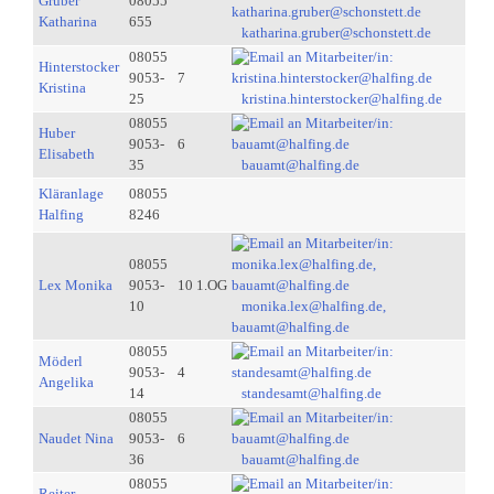
Gruber
08055
Katharina
655
katharina.gruber@schonstett.de
08055
Hinterstocker
9053-
7
Kristina
25
kristina.hinterstocker@halfing.de
08055
Huber
9053-
6
Elisabeth
35
bauamt@halfing.de
Kläranlage
08055
Halfing
8246
08055
Lex Monika
9053-
10 1.OG
10
monika.lex@halfing.de,
bauamt@halfing.de
08055
Möderl
9053-
4
Angelika
14
standesamt@halfing.de
08055
Naudet Nina
9053-
6
36
bauamt@halfing.de
08055
Reiter