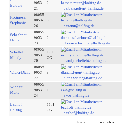
9053-
2
Barbara
21
barbara.reiter@halfing.de
08055
Rottmoser
9053-
6
Stephanie
26
bauamt@halfing.de
08055
Schachner
9053-
2
Florian
23
florian.schachner@halfing.de
08055
Scheffel
12 1.
9053-
Mandy
OG
20
mandy.scheffel@halfing.de
08055
Wierer Diana
9053-
3
22
diana.wierer@halfing.de
08055
Winhart
9053-
1
Maria
24
ewo@halfing.de
Bauhof
11, 1.
Halfing
OG
bauhof@halfing.de
drucken
nach oben