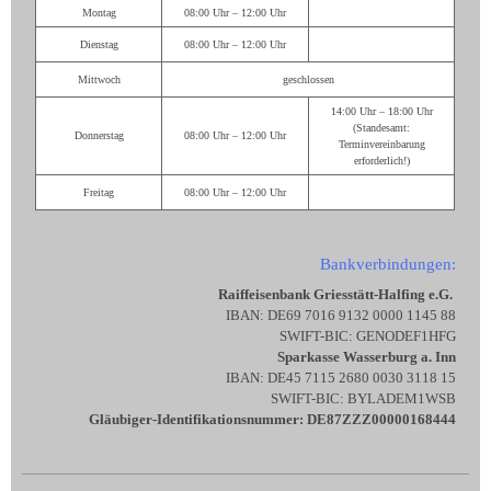
Montag
08:00 Uhr – 12:00 Uhr
Dienstag
08:00 Uhr – 12:00 Uhr
Mittwoch
geschlossen
14:00 Uhr – 18:00 Uhr
(Standesamt:
Donnerstag
08:00 Uhr – 12:00 Uhr
Terminvereinbarung
erforderlich!)
Freitag
08:00 Uhr – 12:00 Uhr
Bankverbindungen:
Raiffeisenbank Griesstätt-Halfing e.G.
IBAN: DE69 7016 9132 0000 1145 88
SWIFT-BIC: GENODEF1HFG
Sparkasse Wasserburg a. Inn
IBAN: DE45 7115 2680 0030 3118 15
SWIFT-BIC: BYLADEM1WSB
Gläubiger-Identifikationsnummer: DE87ZZZ00000168444