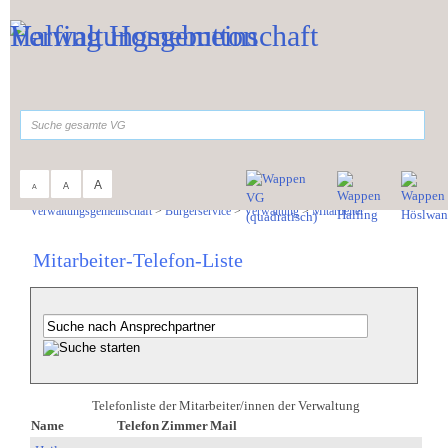
Zum Inhalt
,
zur Navigation
oder
zur Startseite
springen.
suchen
A
A
A
Sie sind hier:
Verwaltungsgemeinschaft
>
Bürgerservice
>
Verwaltung
>
Mitarbeiter
Mitarbeiter-Telefon-Liste
Telefonliste der Mitarbeiter/innen der Verwaltung
Name
Telefon
Zimmer
Mail