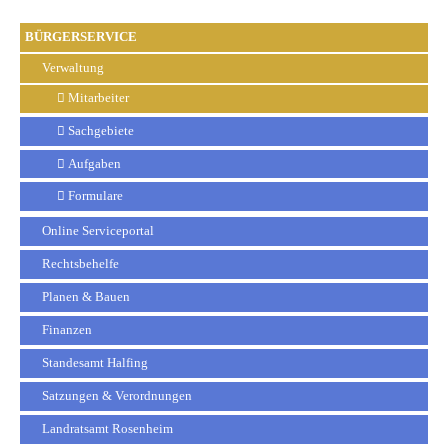
BÜRGERSERVICE
Verwaltung
Mitarbeiter
Sachgebiete
Aufgaben
Formulare
Online Serviceportal
Rechtsbehelfe
Planen & Bauen
Finanzen
Standesamt Halfing
Satzungen & Verordnungen
Landratsamt Rosenheim