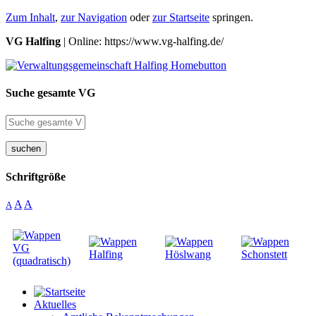
Zum Inhalt
,
zur Navigation
oder
zur Startseite
springen.
VG Halfing
| Online: https://www.vg-halfing.de/
Suche gesamte VG
suchen
Schriftgröße
A
A
A
Aktuelles