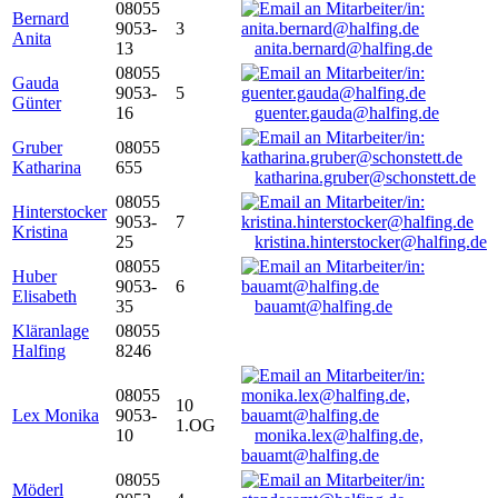
08055
Bernard
9053-
3
Anita
13
anita.bernard@halfing.de
08055
Gauda
9053-
5
Günter
16
guenter.gauda@halfing.de
Gruber
08055
Katharina
655
katharina.gruber@schonstett.de
08055
Hinterstocker
9053-
7
Kristina
25
kristina.hinterstocker@halfing.de
08055
Huber
9053-
6
Elisabeth
35
bauamt@halfing.de
Kläranlage
08055
Halfing
8246
08055
10
Lex Monika
9053-
1.OG
10
monika.lex@halfing.de,
bauamt@halfing.de
08055
Möderl