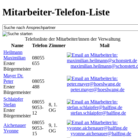
Mitarbeiter-Telefon-Liste
Telefonliste der Mitarbeiter/innen der Verwaltung
Name
Telefon
Zimmer
Mail
Heilmann
Maximilian
08055
Erster
655
maximilian.heilmann@schonstett.
Bürgermeister
Mayer Dr.
Peter
08055
Erster
488
peter.mayer@hoeslwang.de
Bürgermeister
Schlaipfer
08055
Stefan
8, 1.
9053-
Erster
OG
12
stefan.schlaipfer@halfing.de
Bürgermeister
08055
Aichenauer
9, 1.
9053-
Yvonne
OG
15
yvonne.aichenauer@halfing.de