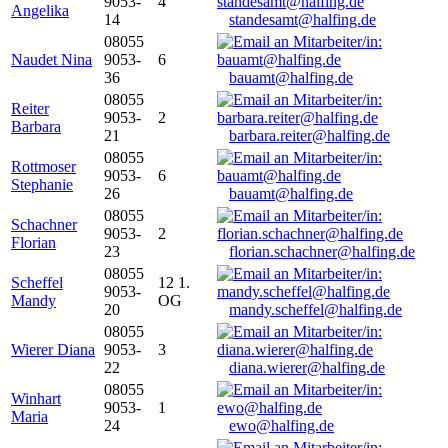
9053-
4
Angelika
14
standesamt@halfing.de
08055
Naudet Nina
9053-
6
36
bauamt@halfing.de
08055
Reiter
9053-
2
Barbara
21
barbara.reiter@halfing.de
08055
Rottmoser
9053-
6
Stephanie
26
bauamt@halfing.de
08055
Schachner
9053-
2
Florian
23
florian.schachner@halfing.de
08055
Scheffel
12 1.
9053-
Mandy
OG
20
mandy.scheffel@halfing.de
08055
Wierer Diana
9053-
3
22
diana.wierer@halfing.de
08055
Winhart
9053-
1
Maria
24
ewo@halfing.de