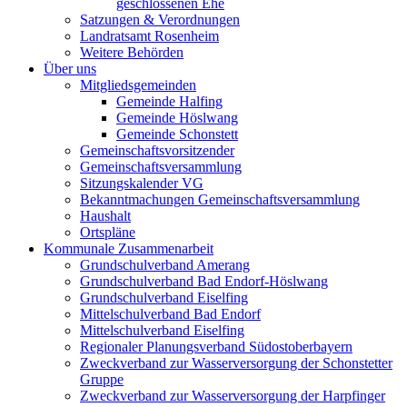
geschlossenen Ehe
Satzungen & Verordnungen
Landratsamt Rosenheim
Weitere Behörden
Über uns
Mitgliedsgemeinden
Gemeinde Halfing
Gemeinde Höslwang
Gemeinde Schonstett
Gemeinschaftsvorsitzender
Gemeinschaftsversammlung
Sitzungskalender VG
Bekanntmachungen Gemeinschaftsversammlung
Haushalt
Ortspläne
Kommunale Zusammenarbeit
Grundschulverband Amerang
Grundschulverband Bad Endorf-Höslwang
Grundschulverband Eiselfing
Mittelschulverband Bad Endorf
Mittelschulverband Eiselfing
Regionaler Planungsverband Südostoberbayern
Zweckverband zur Wasserversorgung der Schonstetter
Gruppe
Zweckverband zur Wasserversorgung der Harpfinger