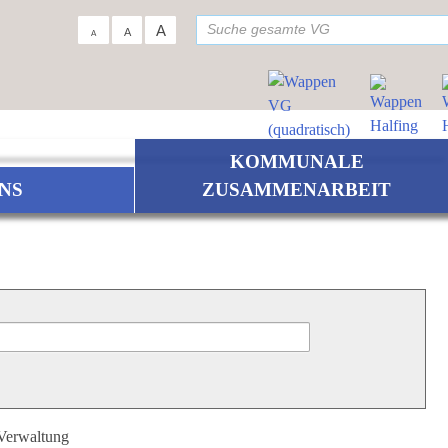
su
A
A
A
KOMMUNALE
NS
ZUSAMMENARBEIT
 Verwaltung