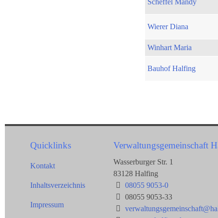
Scheffel Mandy
Wierer Diana
Winhart Maria
Bauhof Halfing
Quicklinks
Verwaltungsgemeinschaft H
Wasserburger Str. 1
Kontakt
83128 Halfing
Inhaltsverzeichnis
08055 9053-0
08055 9053-33
Impressum
verwaltungsgemeinschaft@hal