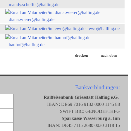
mandy.scheffel@halfing.de
diana.wierer@halfing.de
ewo@halfing.de
bauhof@halfing.de
drucken
nach oben
Bankverbindungen:
Raiffeisenbank Griesstätt-Halfing e.G.
IBAN: DE69 7016 9132 0000 1145 88
SWIFT-BIC: GENODEF1HFG
Sparkasse Wasserburg a. Inn
IBAN: DE45 7115 2680 0030 3118 15