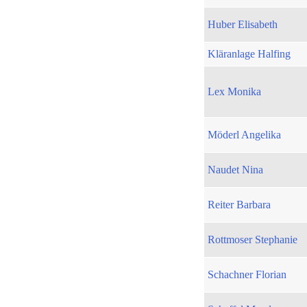
Huber Elisabeth
Kläranlage Halfing
Lex Monika
Möderl Angelika
Naudet Nina
Reiter Barbara
Rottmoser Stephanie
Schachner Florian