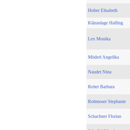
Huber Elisabeth
Kläranlage Halfing
Lex Monika
Möderl Angelika
Naudet Nina
Reiter Barbara
Rottmoser Stephanie
Schachner Florian