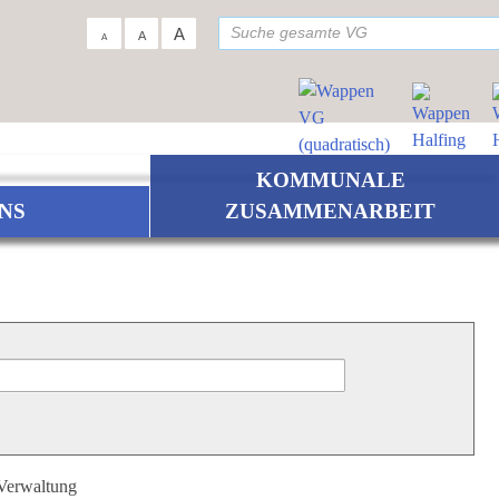
su
A
A
A
KOMMUNALE
NS
ZUSAMMENARBEIT
 Verwaltung