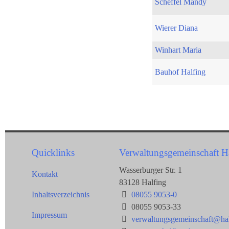
Scheffel Mandy
Wierer Diana
Winhart Maria
Bauhof Halfing
Quicklinks
Verwaltungsgemeinschaft H
Wasserburger Str. 1
Kontakt
83128 Halfing
Inhaltsverzeichnis
08055 9053-0
08055 9053-33
Impressum
verwaltungsgemeinschaft@hal