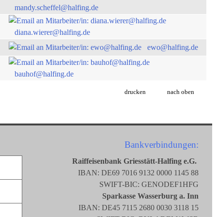
mandy.scheffel@halfing.de
diana.wierer@halfing.de
ewo@halfing.de
bauhof@halfing.de
drucken
nach oben
Bankverbindungen:
Raiffeisenbank Griesstätt-Halfing e.G.
IBAN: DE69 7016 9132 0000 1145 88
SWIFT-BIC: GENODEF1HFG
Sparkasse Wasserburg a. Inn
IBAN: DE45 7115 2680 0030 3118 15