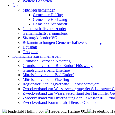
Weitere Behörden
Über uns
Mitgliedsgemeinden
Gemeinde Halfing
Gemeinde Höslwang
Gemeinde Schonstett
Gemeinschaftsvorsitzender
Gemeinschaftsversammlung
Sitzungskalender VG
Bekanntmachungen Gemeinschaftsversammlung
Haushalt
Ortspläne
Kommunale Zusammenarbeit
Grundschulverband Amerang
Grundschulverband Bad Endorf-Höslwang
Grundschulverband Eiselfing
Mittelschulverband Bad Endorf
Mittelschulverband Eiselfing
Regionaler Planungsverband Südostoberbayern
Zweckverband zur Wasserversorgung der Schonstetter 
Zweckverband zur Wasserversorgung der Harpfinger Gr
Zweckverband zur Unterhaltung der Gewässer III. Ordnu
Zweckverband Kommunale Dienste Oberland