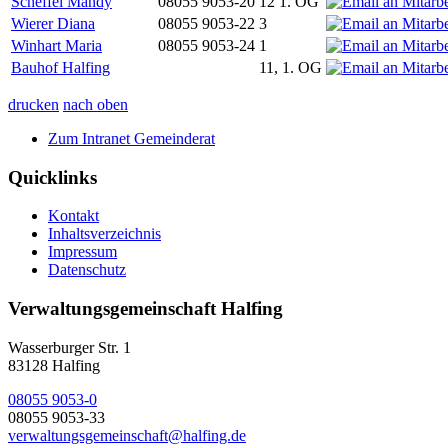
Scheffel Mandy
08055 9053-20
12 1. OG
Wierer Diana
08055 9053-22
3
Winhart Maria
08055 9053-24
1
Bauhof Halfing
11, 1. OG
drucken
nach oben
Zum Intranet Gemeinderat
Quicklinks
Kontakt
Inhaltsverzeichnis
Impressum
Datenschutz
Verwaltungsgemeinschaft Halfing
Wasserburger Str. 1
83128 Halfing
08055 9053-0
08055 9053-33
verwaltungsgemeinschaft@halfing.de