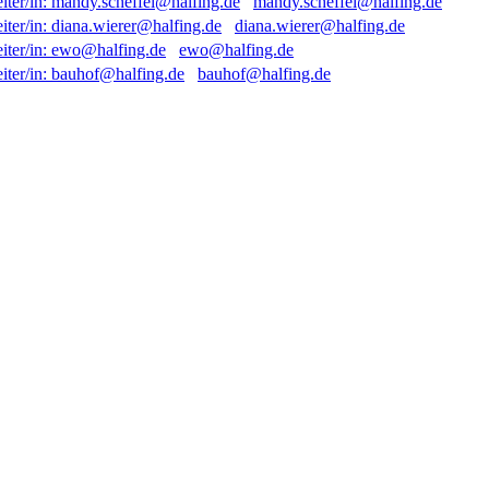
mandy.scheffel@halfing.de
diana.wierer@halfing.de
ewo@halfing.de
bauhof@halfing.de