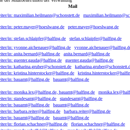
ste der Mitarbeiter/innen der Verwaltung
Mail
maximilian.heilmann@sch
peter.mayer@hoeslwang.de
stefan.schlaipfer@halfing.de
yvonne.aichenauer@halfing.d
anita.bernard@halfing.de
guenter.gauda@halfing.de
katharina.gruber@schonstett.
kristina.hinterstocker@halfi
bauamt@halfing.de
monika.lex@half
standesamt@halfing.de
bauamt@halfing.de
barbara.reiter@halfing.de
bauamt@halfing.de
florian.schachner@halfing.de