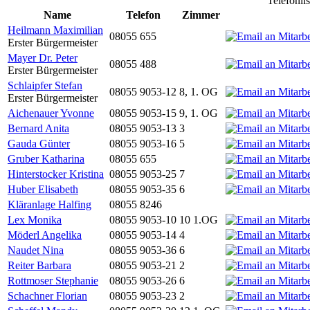
Telefonli
Name
Telefon
Zimmer
Heilmann Maximilian
08055 655
Erster Bürgermeister
Mayer Dr. Peter
08055 488
Erster Bürgermeister
Schlaipfer Stefan
08055 9053-12
8, 1. OG
Erster Bürgermeister
Aichenauer Yvonne
08055 9053-15
9, 1. OG
Bernard Anita
08055 9053-13
3
Gauda Günter
08055 9053-16
5
Gruber Katharina
08055 655
Hinterstocker Kristina
08055 9053-25
7
Huber Elisabeth
08055 9053-35
6
Kläranlage Halfing
08055 8246
Lex Monika
08055 9053-10
10 1.OG
Möderl Angelika
08055 9053-14
4
Naudet Nina
08055 9053-36
6
Reiter Barbara
08055 9053-21
2
Rottmoser Stephanie
08055 9053-26
6
Schachner Florian
08055 9053-23
2