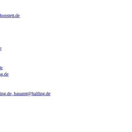
onstett.de
e
de
ng.de
ing.de, bauamt@halfing.de