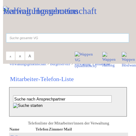
Zum Inhalt
,
zur Navigation
oder
zur Startseite
springen.
suchen
A
A
A
Sie sind hier:
Verwaltungsgemeinschaft
>
Bürgerservice
>
Verwaltung
>
Mitarbeiter
Mitarbeiter-Telefon-Liste
Telefonliste der Mitarbeiter/innen der Verwaltung
Name
Telefon
Zimmer
Mail