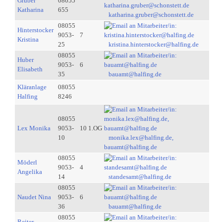
Gruber
08055
Katharina
655
katharina.gruber@schonstett.de
08055
Hinterstocker
9053-
7
Kristina
25
kristina.hinterstocker@halfing.de
08055
Huber
9053-
6
Elisabeth
35
bauamt@halfing.de
Kläranlage
08055
Halfing
8246
08055
Lex Monika
9053-
10 1.OG
10
monika.lex@halfing.de,
bauamt@halfing.de
08055
Möderl
9053-
4
Angelika
14
standesamt@halfing.de
08055
Naudet Nina
9053-
6
36
bauamt@halfing.de
08055
Reiter