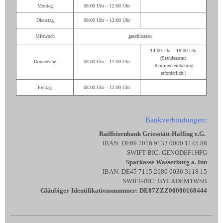
Montag
08:00 Uhr – 12:00 Uhr
Dienstag
08:00 Uhr – 12:00 Uhr
Mittwoch
geschlossen
14:00 Uhr – 18:00 Uhr
(Standesamt:
Donnerstag
08:00 Uhr – 12:00 Uhr
Terminvereinbarung
erforderlich!)
Freitag
08:00 Uhr – 12:00 Uhr
Bankverbindungen:
Raiffeisenbank Griesstätt-Halfing e.G.
IBAN: DE69 7016 9132 0000 1145 88
SWIFT-BIC: GENODEF1HFG
Sparkasse Wasserburg a. Inn
IBAN: DE45 7115 2680 0030 3118 15
SWIFT-BIC: BYLADEM1WSB
Gläubiger-Identifikationsnummer: DE87ZZZ00000168444