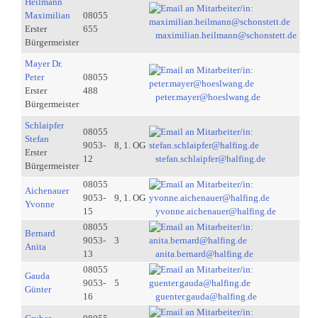
Heilmann
Maximilian
08055
Erster
655
maximilian.heilmann@schonstett.de
Bürgermeister
Mayer Dr.
Peter
08055
Erster
488
peter.mayer@hoeslwang.de
Bürgermeister
Schlaipfer
08055
Stefan
9053-
8, 1. OG
Erster
12
stefan.schlaipfer@halfing.de
Bürgermeister
08055
Aichenauer
9053-
9, 1. OG
Yvonne
15
yvonne.aichenauer@halfing.de
08055
Bernard
9053-
3
Anita
13
anita.bernard@halfing.de
08055
Gauda
9053-
5
Günter
16
guenter.gauda@halfing.de