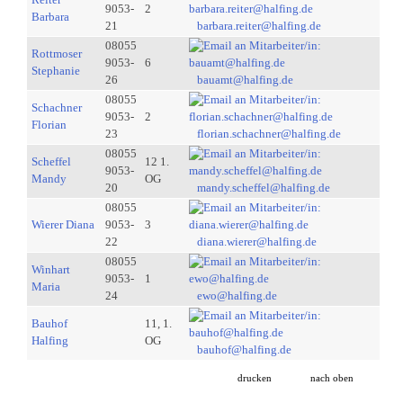
9053-
2
Barbara
21
barbara.reiter@halfing.de
08055
Rottmoser
9053-
6
Stephanie
26
bauamt@halfing.de
08055
Schachner
9053-
2
Florian
23
florian.schachner@halfing.de
08055
Scheffel
12 1.
9053-
Mandy
OG
20
mandy.scheffel@halfing.de
08055
Wierer Diana
9053-
3
22
diana.wierer@halfing.de
08055
Winhart
9053-
1
Maria
24
ewo@halfing.de
Bauhof
11, 1.
Halfing
OG
bauhof@halfing.de
drucken
nach oben