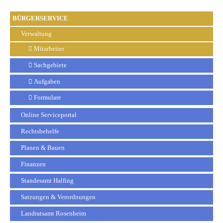
BÜRGERSERVICE
Verwaltung
Mitarbeiter
Sachgebiete
Aufgaben
Formulare
Online Serviceportal
Rechtsbehelfe
Planen & Bauen
Finanzen
Standesamt Halfing
Satzungen & Verordnungen
Landratsamt Rosenheim