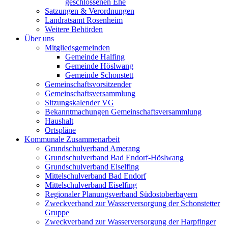
geschlossenen Ehe
Satzungen & Verordnungen
Landratsamt Rosenheim
Weitere Behörden
Über uns
Mitgliedsgemeinden
Gemeinde Halfing
Gemeinde Höslwang
Gemeinde Schonstett
Gemeinschaftsvorsitzender
Gemeinschaftsversammlung
Sitzungskalender VG
Bekanntmachungen Gemeinschaftsversammlung
Haushalt
Ortspläne
Kommunale Zusammenarbeit
Grundschulverband Amerang
Grundschulverband Bad Endorf-Höslwang
Grundschulverband Eiselfing
Mittelschulverband Bad Endorf
Mittelschulverband Eiselfing
Regionaler Planungsverband Südostoberbayern
Zweckverband zur Wasserversorgung der Schonstetter
Gruppe
Zweckverband zur Wasserversorgung der Harpfinger