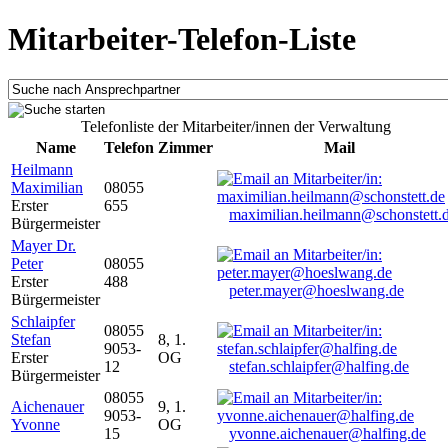
Mitarbeiter-Telefon-Liste
Telefonliste der Mitarbeiter/innen der Verwaltung
Name
Telefon
Zimmer
Mail
Heilmann
Maximilian
08055
Erster
655
maximilian.heilmann@schonstett.
Bürgermeister
Mayer Dr.
Peter
08055
Erster
488
peter.mayer@hoeslwang.de
Bürgermeister
Schlaipfer
08055
Stefan
8, 1.
9053-
Erster
OG
12
stefan.schlaipfer@halfing.de
Bürgermeister
08055
Aichenauer
9, 1.
9053-
Yvonne
OG
15
yvonne.aichenauer@halfing.de