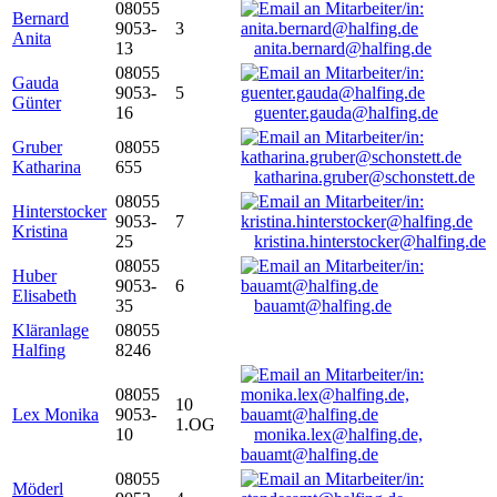
08055
Bernard
9053-
3
Anita
13
anita.bernard@halfing.de
08055
Gauda
9053-
5
Günter
16
guenter.gauda@halfing.de
Gruber
08055
Katharina
655
katharina.gruber@schonstett.de
08055
Hinterstocker
9053-
7
Kristina
25
kristina.hinterstocker@halfing.de
08055
Huber
9053-
6
Elisabeth
35
bauamt@halfing.de
Kläranlage
08055
Halfing
8246
08055
10
Lex Monika
9053-
1.OG
10
monika.lex@halfing.de,
bauamt@halfing.de
08055
Möderl