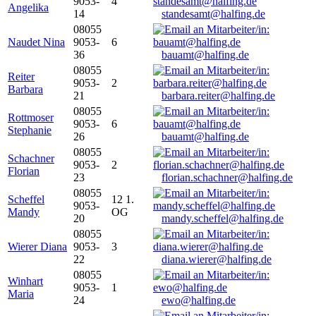
9053-
4
Angelika
14
standesamt@halfing.de
08055
Naudet Nina
9053-
6
36
bauamt@halfing.de
08055
Reiter
9053-
2
Barbara
21
barbara.reiter@halfing.de
08055
Rottmoser
9053-
6
Stephanie
26
bauamt@halfing.de
08055
Schachner
9053-
2
Florian
23
florian.schachner@halfing.de
08055
Scheffel
12 1.
9053-
Mandy
OG
20
mandy.scheffel@halfing.de
08055
Wierer Diana
9053-
3
22
diana.wierer@halfing.de
08055
Winhart
9053-
1
Maria
24
ewo@halfing.de