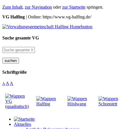
Zum Inhalt
,
zur Navigation
oder
zur Startseite
springen.
VG Halfing
| Online: https://www.vg-halfing.de/
Suche gesamte VG
suchen
Schriftgröße
A
A
A
Aktuelles