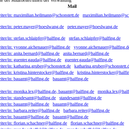
ste der Mitarbeiter/innen der Verwaltung
Mail
maximilian.heilmann@sch
peter.mayer@hoeslwang.de
stefan.schlaipfer@halfing.de
yvonne.aichenauer@halfing.d
anita.bernard@halfing.de
guenter.gauda@halfing.de
katharina.gruber@schonstett.
kristina.hinterstocker@halfi
bauamt@halfing.de
monika.lex@half
standesamt@halfing.de
bauamt@halfing.de
barbara.reiter@halfing.de
bauamt@halfing.de
florian.schachner@halfing.de