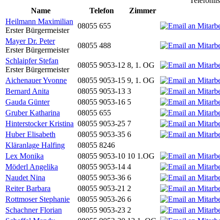
Telefonli
Name
Telefon
Zimmer
Heilmann Maximilian
08055 655
Erster Bürgermeister
Mayer Dr. Peter
08055 488
Erster Bürgermeister
Schlaipfer Stefan
08055 9053-12
8, 1. OG
Erster Bürgermeister
Aichenauer Yvonne
08055 9053-15
9, 1. OG
Bernard Anita
08055 9053-13
3
Gauda Günter
08055 9053-16
5
Gruber Katharina
08055 655
Hinterstocker Kristina
08055 9053-25
7
Huber Elisabeth
08055 9053-35
6
Kläranlage Halfing
08055 8246
Lex Monika
08055 9053-10
10 1.OG
Möderl Angelika
08055 9053-14
4
Naudet Nina
08055 9053-36
6
Reiter Barbara
08055 9053-21
2
Rottmoser Stephanie
08055 9053-26
6
Schachner Florian
08055 9053-23
2