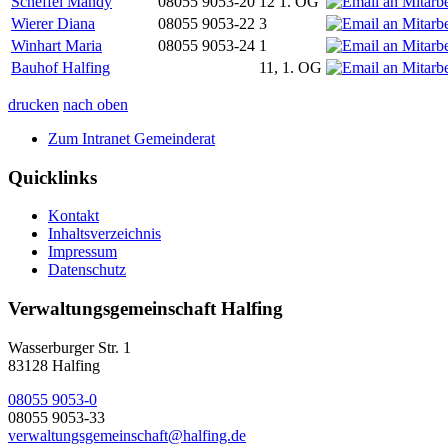
Scheffel Mandy
08055 9053-20
12 1. OG
Wierer Diana
08055 9053-22
3
Winhart Maria
08055 9053-24
1
Bauhof Halfing
11, 1. OG
drucken
nach oben
Zum Intranet Gemeinderat
Quicklinks
Kontakt
Inhaltsverzeichnis
Impressum
Datenschutz
Verwaltungsgemeinschaft Halfing
Wasserburger Str. 1
83128 Halfing
08055 9053-0
08055 9053-33
verwaltungsgemeinschaft@halfing.de