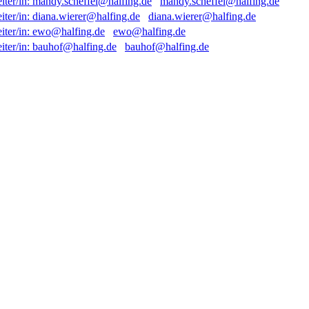
mandy.scheffel@halfing.de
diana.wierer@halfing.de
ewo@halfing.de
bauhof@halfing.de