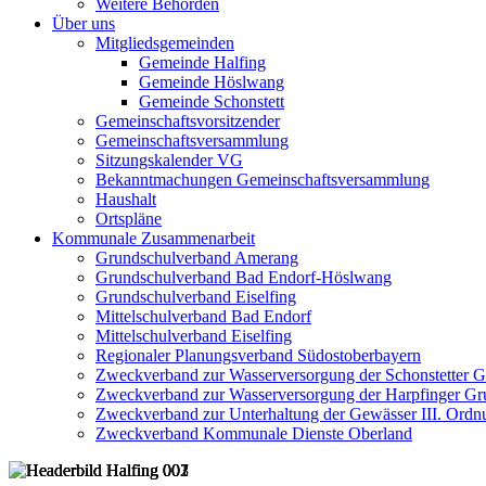
Weitere Behörden
Über uns
Mitgliedsgemeinden
Gemeinde Halfing
Gemeinde Höslwang
Gemeinde Schonstett
Gemeinschaftsvorsitzender
Gemeinschaftsversammlung
Sitzungskalender VG
Bekanntmachungen Gemeinschaftsversammlung
Haushalt
Ortspläne
Kommunale Zusammenarbeit
Grundschulverband Amerang
Grundschulverband Bad Endorf-Höslwang
Grundschulverband Eiselfing
Mittelschulverband Bad Endorf
Mittelschulverband Eiselfing
Regionaler Planungsverband Südostoberbayern
Zweckverband zur Wasserversorgung der Schonstetter 
Zweckverband zur Wasserversorgung der Harpfinger Gr
Zweckverband zur Unterhaltung der Gewässer III. Ordnu
Zweckverband Kommunale Dienste Oberland