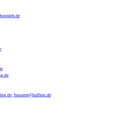
onstett.de
e
de
ng.de
ing.de, bauamt@halfing.de