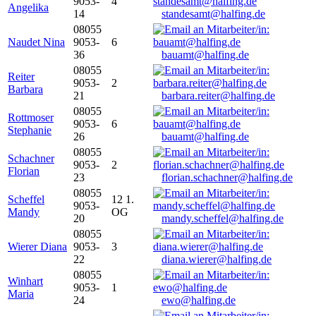
9053-
4
Angelika
14
standesamt@halfing.de
08055
Naudet Nina
9053-
6
36
bauamt@halfing.de
08055
Reiter
9053-
2
Barbara
21
barbara.reiter@halfing.de
08055
Rottmoser
9053-
6
Stephanie
26
bauamt@halfing.de
08055
Schachner
9053-
2
Florian
23
florian.schachner@halfing.de
08055
Scheffel
12 1.
9053-
Mandy
OG
20
mandy.scheffel@halfing.de
08055
Wierer Diana
9053-
3
22
diana.wierer@halfing.de
08055
Winhart
9053-
1
Maria
24
ewo@halfing.de