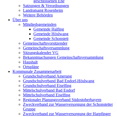
geschlossenen Ehe
Satzungen & Verordnungen
Landratsamt Rosenheim
Weitere Behörden
Über uns
Mitgliedsgemeinden
Gemeinde Halfing
Gemeinde Höslwang
Gemeinde Schonstett
Gemeinschaftsvorsitzender
Gemeinschaftsversammlung
Sitzungskalender VG
Bekanntmachungen Gemeinschaftsversammlung
Haushalt
Ortspläne
Kommunale Zusammenarbeit
Grundschulverband Amerang
Grundschulverband Bad Endorf-Höslwang
Grundschulverband Eiselfing
Mittelschulverband Bad Endorf
Mittelschulverband Eiselfing
Regionaler Planungsverband Südostoberbayern
Zweckverband zur Wasserversorgung der Schonstetter
Gruppe
Zweckverband zur Wasserversorgung der Harpfinger