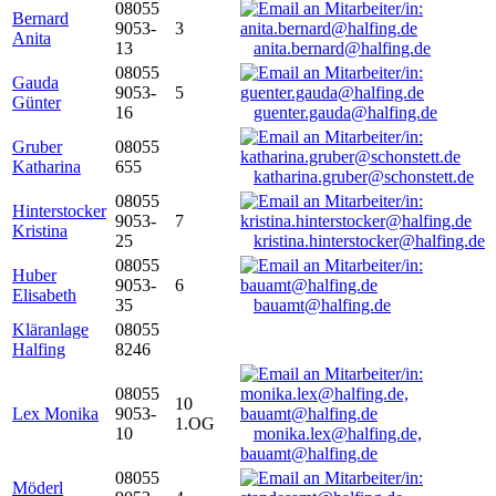
08055
Bernard
9053-
3
Anita
13
anita.bernard@halfing.de
08055
Gauda
9053-
5
Günter
16
guenter.gauda@halfing.de
Gruber
08055
Katharina
655
katharina.gruber@schonstett.de
08055
Hinterstocker
9053-
7
Kristina
25
kristina.hinterstocker@halfing.de
08055
Huber
9053-
6
Elisabeth
35
bauamt@halfing.de
Kläranlage
08055
Halfing
8246
08055
10
Lex Monika
9053-
1.OG
10
monika.lex@halfing.de,
bauamt@halfing.de
08055
Möderl