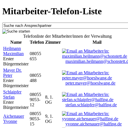
Mitarbeiter-Telefon-Liste
Telefonliste der Mitarbeiter/innen der Verwaltung
Name
Telefon
Zimmer
Mail
Heilmann
Maximilian
08055
Erster
655
maximilian.heilmann@schonstett.
Bürgermeister
Mayer Dr.
Peter
08055
Erster
488
peter.mayer@hoeslwang.de
Bürgermeister
Schlaipfer
08055
Stefan
8, 1.
9053-
Erster
OG
12
stefan.schlaipfer@halfing.de
Bürgermeister
08055
Aichenauer
9, 1.
9053-
Yvonne
OG
15
yvonne.aichenauer@halfing.de