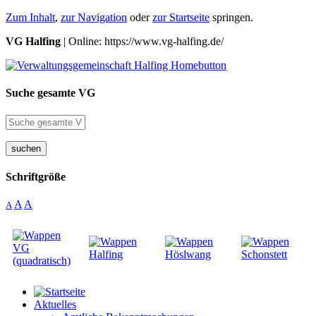
Zum Inhalt
,
zur Navigation
oder
zur Startseite
springen.
VG Halfing
| Online: https://www.vg-halfing.de/
Suche gesamte VG
suchen
Schriftgröße
A
A
A
Aktuelles