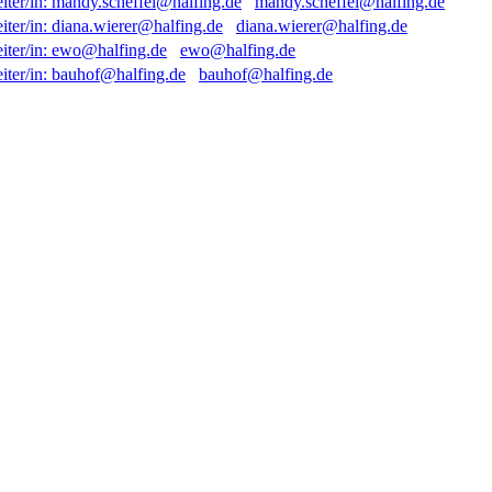
mandy.scheffel@halfing.de
diana.wierer@halfing.de
ewo@halfing.de
bauhof@halfing.de