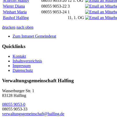
Scheffel Mandy
08055 9053-20
12 1. OG
Wierer Diana
08055 9053-22
3
Winhart Maria
08055 9053-24
1
Bauhof Halfing
11, 1. OG
drucken
nach oben
Zum Intranet Gemeinderat
Quicklinks
Kontakt
Inhaltsverzeichnis
Impressum
Datenschutz
Verwaltungsgemeinschaft Halfing
Wasserburger Str. 1
83128 Halfing
08055 9053-0
08055 9053-33
verwaltungsgemeinschaft@halfing.de