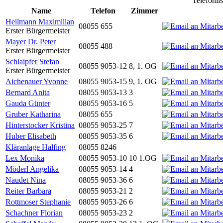
Telefonli
Name
Telefon
Zimmer
Heilmann Maximilian
08055 655
Erster Bürgermeister
Mayer Dr. Peter
08055 488
Erster Bürgermeister
Schlaipfer Stefan
08055 9053-12
8, 1. OG
Erster Bürgermeister
Aichenauer Yvonne
08055 9053-15
9, 1. OG
Bernard Anita
08055 9053-13
3
Gauda Günter
08055 9053-16
5
Gruber Katharina
08055 655
Hinterstocker Kristina
08055 9053-25
7
Huber Elisabeth
08055 9053-35
6
Kläranlage Halfing
08055 8246
Lex Monika
08055 9053-10
10 1.OG
Möderl Angelika
08055 9053-14
4
Naudet Nina
08055 9053-36
6
Reiter Barbara
08055 9053-21
2
Rottmoser Stephanie
08055 9053-26
6
Schachner Florian
08055 9053-23
2