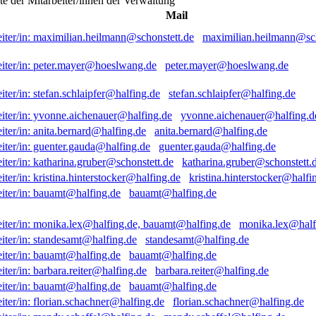
ste der Mitarbeiter/innen der Verwaltung
Mail
maximilian.heilmann@sch
peter.mayer@hoeslwang.de
stefan.schlaipfer@halfing.de
yvonne.aichenauer@halfing.d
anita.bernard@halfing.de
guenter.gauda@halfing.de
katharina.gruber@schonstett.
kristina.hinterstocker@halfi
bauamt@halfing.de
monika.lex@half
standesamt@halfing.de
bauamt@halfing.de
barbara.reiter@halfing.de
bauamt@halfing.de
florian.schachner@halfing.de