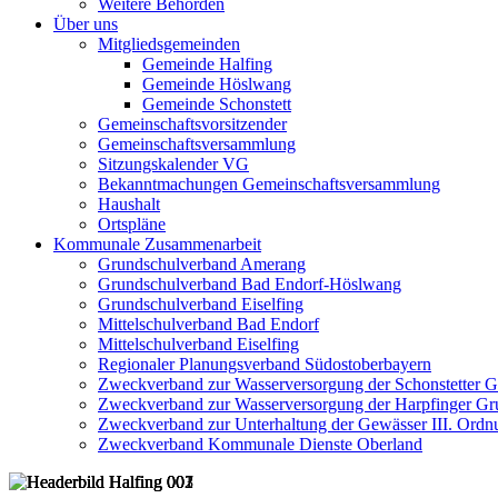
Weitere Behörden
Über uns
Mitgliedsgemeinden
Gemeinde Halfing
Gemeinde Höslwang
Gemeinde Schonstett
Gemeinschaftsvorsitzender
Gemeinschaftsversammlung
Sitzungskalender VG
Bekanntmachungen Gemeinschaftsversammlung
Haushalt
Ortspläne
Kommunale Zusammenarbeit
Grundschulverband Amerang
Grundschulverband Bad Endorf-Höslwang
Grundschulverband Eiselfing
Mittelschulverband Bad Endorf
Mittelschulverband Eiselfing
Regionaler Planungsverband Südostoberbayern
Zweckverband zur Wasserversorgung der Schonstetter 
Zweckverband zur Wasserversorgung der Harpfinger Gr
Zweckverband zur Unterhaltung der Gewässer III. Ordnu
Zweckverband Kommunale Dienste Oberland