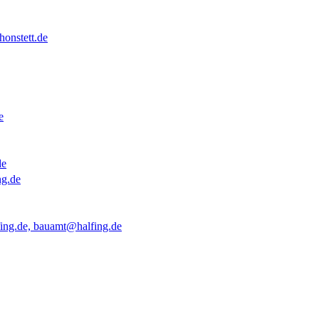
onstett.de
e
de
ng.de
ing.de, bauamt@halfing.de