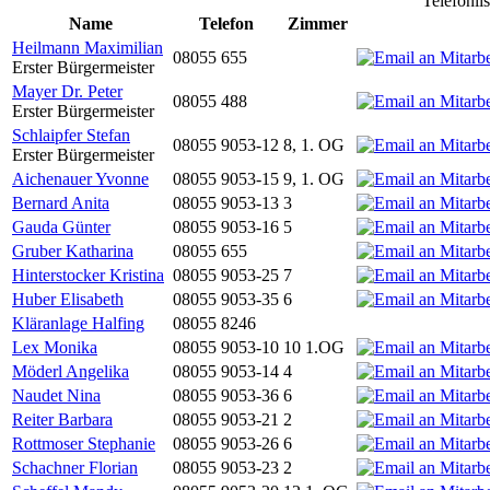
Telefonli
Name
Telefon
Zimmer
Heilmann Maximilian
08055 655
Erster Bürgermeister
Mayer Dr. Peter
08055 488
Erster Bürgermeister
Schlaipfer Stefan
08055 9053-12
8, 1. OG
Erster Bürgermeister
Aichenauer Yvonne
08055 9053-15
9, 1. OG
Bernard Anita
08055 9053-13
3
Gauda Günter
08055 9053-16
5
Gruber Katharina
08055 655
Hinterstocker Kristina
08055 9053-25
7
Huber Elisabeth
08055 9053-35
6
Kläranlage Halfing
08055 8246
Lex Monika
08055 9053-10
10 1.OG
Möderl Angelika
08055 9053-14
4
Naudet Nina
08055 9053-36
6
Reiter Barbara
08055 9053-21
2
Rottmoser Stephanie
08055 9053-26
6
Schachner Florian
08055 9053-23
2