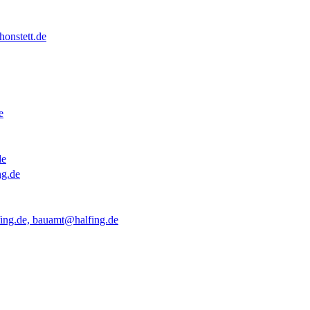
onstett.de
e
de
ng.de
ing.de, bauamt@halfing.de