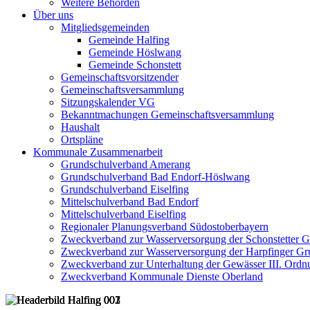
Weitere Behörden
Über uns
Mitgliedsgemeinden
Gemeinde Halfing
Gemeinde Höslwang
Gemeinde Schonstett
Gemeinschaftsvorsitzender
Gemeinschaftsversammlung
Sitzungskalender VG
Bekanntmachungen Gemeinschaftsversammlung
Haushalt
Ortspläne
Kommunale Zusammenarbeit
Grundschulverband Amerang
Grundschulverband Bad Endorf-Höslwang
Grundschulverband Eiselfing
Mittelschulverband Bad Endorf
Mittelschulverband Eiselfing
Regionaler Planungsverband Südostoberbayern
Zweckverband zur Wasserversorgung der Schonstetter 
Zweckverband zur Wasserversorgung der Harpfinger Gr
Zweckverband zur Unterhaltung der Gewässer III. Ordnu
Zweckverband Kommunale Dienste Oberland