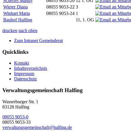
Scheffel Mandy
08055 9053-20
12 1. OG
Wierer Diana
08055 9053-22
3
Winhart Maria
08055 9053-24
1
Bauhof Halfing
11, 1. OG
drucken
nach oben
Zum Intranet Gemeinderat
Quicklinks
Kontakt
Inhaltsverzeichnis
Impressum
Datenschutz
Verwaltungsgemeinschaft Halfing
Wasserburger Str. 1
83128 Halfing
08055 9053-0
08055 9053-33
verwaltungsgemeinschaft@halfing.de