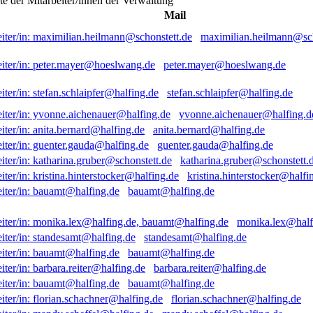
ste der Mitarbeiter/innen der Verwaltung
Mail
maximilian.heilmann@sch
peter.mayer@hoeslwang.de
stefan.schlaipfer@halfing.de
yvonne.aichenauer@halfing.d
anita.bernard@halfing.de
guenter.gauda@halfing.de
katharina.gruber@schonstett.
kristina.hinterstocker@halfi
bauamt@halfing.de
monika.lex@half
standesamt@halfing.de
bauamt@halfing.de
barbara.reiter@halfing.de
bauamt@halfing.de
florian.schachner@halfing.de