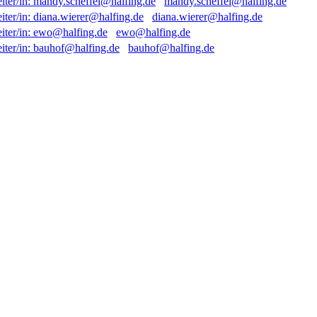
mandy.scheffel@halfing.de
diana.wierer@halfing.de
ewo@halfing.de
bauhof@halfing.de