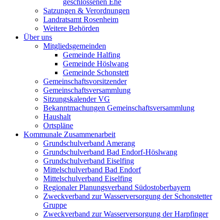
geschlossenen Ehe
Satzungen & Verordnungen
Landratsamt Rosenheim
Weitere Behörden
Über uns
Mitgliedsgemeinden
Gemeinde Halfing
Gemeinde Höslwang
Gemeinde Schonstett
Gemeinschaftsvorsitzender
Gemeinschaftsversammlung
Sitzungskalender VG
Bekanntmachungen Gemeinschaftsversammlung
Haushalt
Ortspläne
Kommunale Zusammenarbeit
Grundschulverband Amerang
Grundschulverband Bad Endorf-Höslwang
Grundschulverband Eiselfing
Mittelschulverband Bad Endorf
Mittelschulverband Eiselfing
Regionaler Planungsverband Südostoberbayern
Zweckverband zur Wasserversorgung der Schonstetter
Gruppe
Zweckverband zur Wasserversorgung der Harpfinger