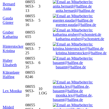
08055
Bernard
9053-
3
Anita
13
anita.bernard@halfing.de
08055
Gauda
9053-
5
Günter
16
guenter.gauda@halfing.de
Gruber
08055
Katharina
655
katharina.gruber@schonstett.de
08055
Hinterstocker
9053-
7
Kristina
25
kristina.hinterstocker@halfing.de
08055
Huber
9053-
6
Elisabeth
35
bauamt@halfing.de
Kläranlage
08055
Halfing
8246
08055
10
Lex Monika
9053-
1.OG
10
monika.lex@halfing.de,
bauamt@halfing.de
08055
Möderl