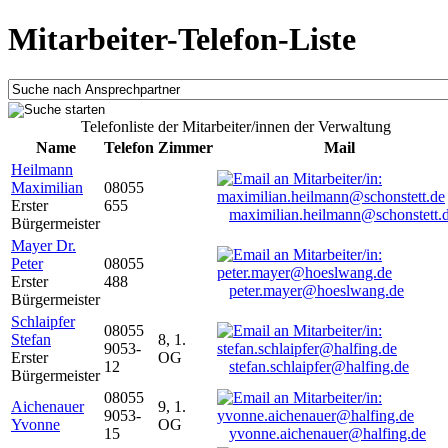
Mitarbeiter-Telefon-Liste
Telefonliste der Mitarbeiter/innen der Verwaltung
Name
Telefon
Zimmer
Mail
Heilmann
Maximilian
08055
Erster
655
maximilian.heilmann@schonstett.
Bürgermeister
Mayer Dr.
Peter
08055
Erster
488
peter.mayer@hoeslwang.de
Bürgermeister
Schlaipfer
08055
Stefan
8, 1.
9053-
Erster
OG
12
stefan.schlaipfer@halfing.de
Bürgermeister
08055
Aichenauer
9, 1.
9053-
Yvonne
OG
15
yvonne.aichenauer@halfing.de