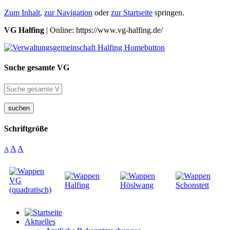
Zum Inhalt
,
zur Navigation
oder
zur Startseite
springen.
VG Halfing
| Online: https://www.vg-halfing.de/
Suche gesamte VG
suchen
Schriftgröße
A
A
A
Aktuelles