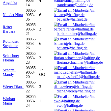
9053-
4
Angelika
14
standesamt@halfing.de
08055
Naudet Nina
9053-
6
36
bauamt@halfing.de
08055
Reiter
9053-
2
Barbara
21
barbara.reiter@halfing.de
08055
Rottmoser
9053-
6
Stephanie
26
bauamt@halfing.de
08055
Schachner
9053-
2
Florian
23
florian.schachner@halfing.de
08055
Scheffel
12 1.
9053-
Mandy
OG
20
mandy.scheffel@halfing.de
08055
Wierer Diana
9053-
3
22
diana.wierer@halfing.de
08055
Winhart
9053-
1
Maria
24
ewo@halfing.de