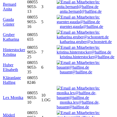
08055
Bernard
9053-
3
Anita
13
anita.bernard@halfing.de
08055
Gauda
9053-
5
Günter
16
guenter.gauda@halfing.de
Gruber
08055
Katharina
655
katharina.gruber@schonstett.de
08055
Hinterstocker
9053-
7
Kristina
25
kristina.hinterstocker@halfing.de
08055
Huber
9053-
6
Elisabeth
35
bauamt@halfing.de
Kläranlage
08055
Halfing
8246
08055
10
Lex Monika
9053-
1.OG
10
monika.lex@halfing.de,
bauamt@halfing.de
08055
Möderl