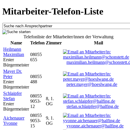
Mitarbeiter-Telefon-Liste
Telefonliste der Mitarbeiter/innen der Verwaltung
Name
Telefon
Zimmer
Mail
Heilmann
Maximilian
08055
Erster
655
maximilian.heilmann@schonstett.
Bürgermeister
Mayer Dr.
Peter
08055
Erster
488
peter.mayer@hoeslwang.de
Bürgermeister
Schlaipfer
08055
Stefan
8, 1.
9053-
Erster
OG
12
stefan.schlaipfer@halfing.de
Bürgermeister
08055
Aichenauer
9, 1.
9053-
Yvonne
OG
15
yvonne.aichenauer@halfing.de