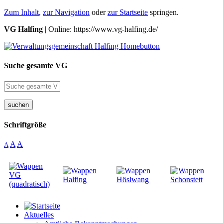
Zum Inhalt
,
zur Navigation
oder
zur Startseite
springen.
VG Halfing
| Online: https://www.vg-halfing.de/
Suche gesamte VG
suchen
Schriftgröße
A
A
A
Aktuelles