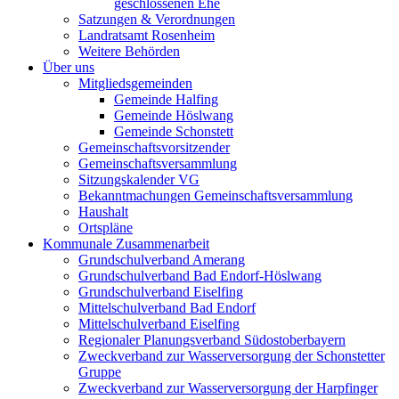
geschlossenen Ehe
Satzungen & Verordnungen
Landratsamt Rosenheim
Weitere Behörden
Über uns
Mitgliedsgemeinden
Gemeinde Halfing
Gemeinde Höslwang
Gemeinde Schonstett
Gemeinschaftsvorsitzender
Gemeinschaftsversammlung
Sitzungskalender VG
Bekanntmachungen Gemeinschaftsversammlung
Haushalt
Ortspläne
Kommunale Zusammenarbeit
Grundschulverband Amerang
Grundschulverband Bad Endorf-Höslwang
Grundschulverband Eiselfing
Mittelschulverband Bad Endorf
Mittelschulverband Eiselfing
Regionaler Planungsverband Südostoberbayern
Zweckverband zur Wasserversorgung der Schonstetter
Gruppe
Zweckverband zur Wasserversorgung der Harpfinger