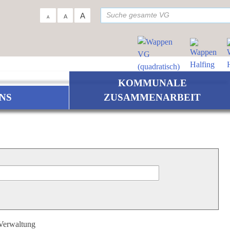
su
A
A
A
KOMMUNALE
NS
ZUSAMMENARBEIT
 Verwaltung