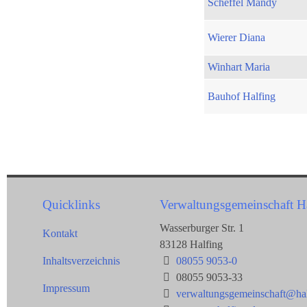
Scheffel Mandy
Wierer Diana
Winhart Maria
Bauhof Halfing
Quicklinks
Verwaltungsgemeinschaft H
Wasserburger Str. 1
Kontakt
83128 Halfing
Inhaltsverzeichnis
08055 9053-0
08055 9053-33
Impressum
verwaltungsgemeinschaft@hal