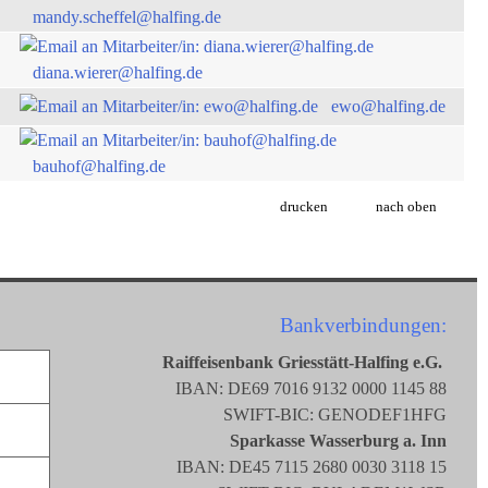
mandy.scheffel@halfing.de
diana.wierer@halfing.de
ewo@halfing.de
bauhof@halfing.de
drucken
nach oben
Bankverbindungen:
Raiffeisenbank Griesstätt-Halfing e.G.
IBAN: DE69 7016 9132 0000 1145 88
SWIFT-BIC: GENODEF1HFG
Sparkasse Wasserburg a. Inn
IBAN: DE45 7115 2680 0030 3118 15