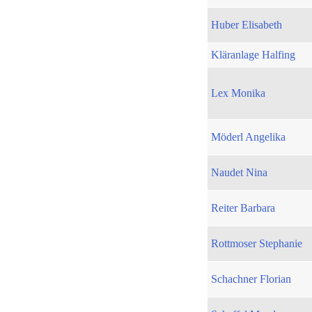
Huber Elisabeth
Kläranlage Halfing
Lex Monika
Möderl Angelika
Naudet Nina
Reiter Barbara
Rottmoser Stephanie
Schachner Florian