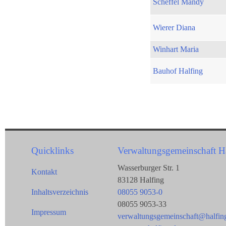
Scheffel Mandy
Wierer Diana
Winhart Maria
Bauhof Halfing
Quicklinks
Verwaltungsgemeinschaft H
Wasserburger Str. 1
Kontakt
83128 Halfing
Inhaltsverzeichnis
08055 9053-0
08055 9053-33
Impressum
verwaltungsgemeinschaft@halfin