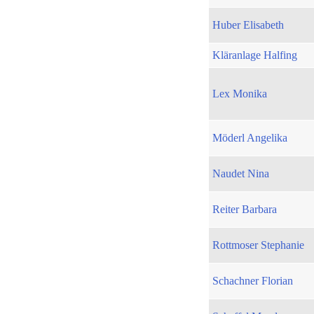
Huber Elisabeth
Kläranlage Halfing
Lex Monika
Möderl Angelika
Naudet Nina
Reiter Barbara
Rottmoser Stephanie
Schachner Florian