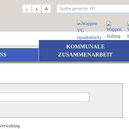
su
A
A
A
KOMMUNALE
NS
ZUSAMMENARBEIT
 Verwaltung