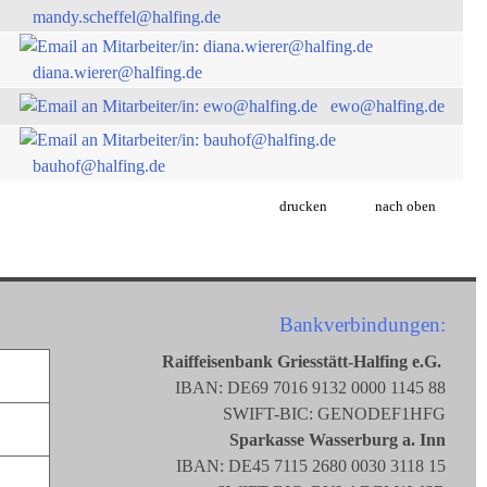
mandy.scheffel@halfing.de
diana.wierer@halfing.de
ewo@halfing.de
bauhof@halfing.de
drucken
nach oben
Bankverbindungen:
Raiffeisenbank Griesstätt-Halfing e.G.
IBAN: DE69 7016 9132 0000 1145 88
SWIFT-BIC: GENODEF1HFG
Sparkasse Wasserburg a. Inn
IBAN: DE45 7115 2680 0030 3118 15