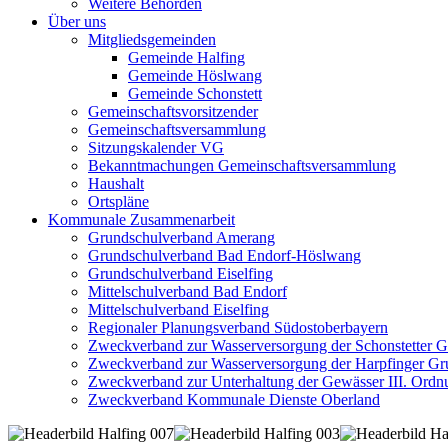
Weitere Behörden
Über uns
Mitgliedsgemeinden
Gemeinde Halfing
Gemeinde Höslwang
Gemeinde Schonstett
Gemeinschaftsvorsitzender
Gemeinschaftsversammlung
Sitzungskalender VG
Bekanntmachungen Gemeinschaftsversammlung
Haushalt
Ortspläne
Kommunale Zusammenarbeit
Grundschulverband Amerang
Grundschulverband Bad Endorf-Höslwang
Grundschulverband Eiselfing
Mittelschulverband Bad Endorf
Mittelschulverband Eiselfing
Regionaler Planungsverband Südostoberbayern
Zweckverband zur Wasserversorgung der Schonstetter 
Zweckverband zur Wasserversorgung der Harpfinger Gr
Zweckverband zur Unterhaltung der Gewässer III. Ordnu
Zweckverband Kommunale Dienste Oberland