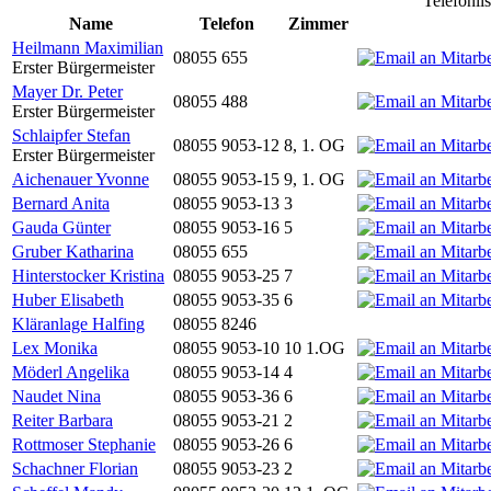
Telefonli
Name
Telefon
Zimmer
Heilmann Maximilian
08055 655
Erster Bürgermeister
Mayer Dr. Peter
08055 488
Erster Bürgermeister
Schlaipfer Stefan
08055 9053-12
8, 1. OG
Erster Bürgermeister
Aichenauer Yvonne
08055 9053-15
9, 1. OG
Bernard Anita
08055 9053-13
3
Gauda Günter
08055 9053-16
5
Gruber Katharina
08055 655
Hinterstocker Kristina
08055 9053-25
7
Huber Elisabeth
08055 9053-35
6
Kläranlage Halfing
08055 8246
Lex Monika
08055 9053-10
10 1.OG
Möderl Angelika
08055 9053-14
4
Naudet Nina
08055 9053-36
6
Reiter Barbara
08055 9053-21
2
Rottmoser Stephanie
08055 9053-26
6
Schachner Florian
08055 9053-23
2