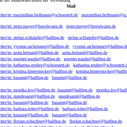
ste der Mitarbeiter/innen der Verwaltung
Mail
maximilian.heilmann@sch
peter.mayer@hoeslwang.de
stefan.schlaipfer@halfing.de
yvonne.aichenauer@halfing.d
anita.bernard@halfing.de
guenter.gauda@halfing.de
katharina.gruber@schonstett.
kristina.hinterstocker@halfi
bauamt@halfing.de
monika.lex@half
standesamt@halfing.de
bauamt@halfing.de
barbara.reiter@halfing.de
bauamt@halfing.de
florian.schachner@halfing.de