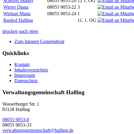
Scheffel Mandy
08055 9053-20
12 1. OG
Wierer Diana
08055 9053-22
3
Winhart Maria
08055 9053-24
1
Bauhof Halfing
11, 1. OG
drucken
nach oben
Zum Intranet Gemeinderat
Quicklinks
Kontakt
Inhaltsverzeichnis
Impressum
Datenschutz
Verwaltungsgemeinschaft Halfing
Wasserburger Str. 1
83128 Halfing
08055 9053-0
08055 9053-33
verwaltungsgemeinschaft@halfing.de