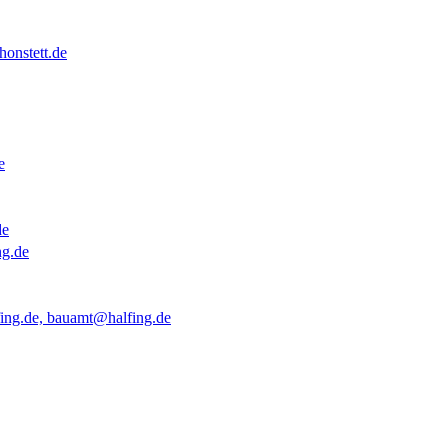
onstett.de
e
de
ng.de
ing.de, bauamt@halfing.de