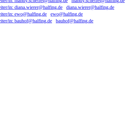
mandy.scheffel@halfing.de
diana.wierer@halfing.de
ewo@halfing.de
bauhof@halfing.de