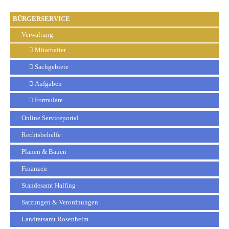
BÜRGERSERVICE
Verwaltung
Mitarbeiter
Sachgebiete
Aufgaben
Formulare
Online Serviceportal
Rechtsbehelfe
Planen & Bauen
Finanzen
Standesamt Halfing
Satzungen & Verordnungen
Landratsamt Rosenheim