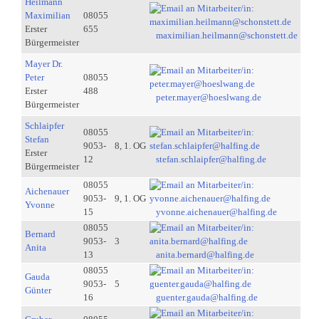
Heilmann
Maximilian
08055
Erster
655
maximilian.heilmann@schonstett.de
Bürgermeister
Mayer Dr.
Peter
08055
Erster
488
peter.mayer@hoeslwang.de
Bürgermeister
Schlaipfer
08055
Stefan
9053-
8, 1. OG
Erster
12
stefan.schlaipfer@halfing.de
Bürgermeister
08055
Aichenauer
9053-
9, 1. OG
Yvonne
15
yvonne.aichenauer@halfing.de
08055
Bernard
9053-
3
Anita
13
anita.bernard@halfing.de
08055
Gauda
9053-
5
Günter
16
guenter.gauda@halfing.de