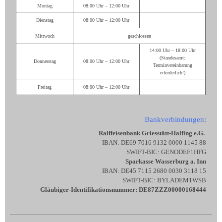
Montag
08:00 Uhr – 12:00 Uhr
Dienstag
08:00 Uhr – 12:00 Uhr
Mittwoch
geschlossen
14:00 Uhr – 18:00 Uhr
(Standesamt:
Donnerstag
08:00 Uhr – 12:00 Uhr
Terminvereinbarung
erforderlich!)
Freitag
08:00 Uhr – 12:00 Uhr
Bankverbindungen:
Raiffeisenbank Griesstätt-Halfing e.G.
IBAN: DE69 7016 9132 0000 1145 88
SWIFT-BIC: GENODEF1HFG
Sparkasse Wasserburg a. Inn
IBAN: DE45 7115 2680 0030 3118 15
SWIFT-BIC: BYLADEM1WSB
Gläubiger-Identifikationsnummer: DE87ZZZ00000168444