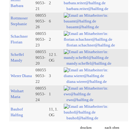
9053-
2
Barbara
21
barbara.reiter@halfing.de
08055
Rottmoser
9053-
6
Stephanie
26
bauamt@halfing.de
08055
Schachner
9053-
2
Florian
23
florian.schachner@halfing.de
08055
Scheffel
12 1.
9053-
Mandy
OG
20
mandy.scheffel@halfing.de
08055
Wierer Diana
9053-
3
22
diana.wierer@halfing.de
08055
Winhart
9053-
1
Maria
24
ewo@halfing.de
Bauhof
11, 1.
Halfing
OG
bauhof@halfing.de
drucken
nach oben