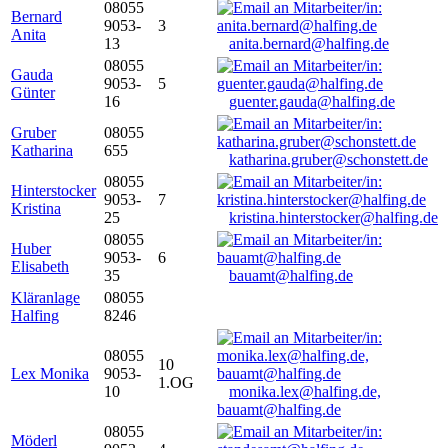
08055
Bernard
9053-
3
Anita
13
anita.bernard@halfing.de
08055
Gauda
9053-
5
Günter
16
guenter.gauda@halfing.de
Gruber
08055
Katharina
655
katharina.gruber@schonstett.de
08055
Hinterstocker
9053-
7
Kristina
25
kristina.hinterstocker@halfing.de
08055
Huber
9053-
6
Elisabeth
35
bauamt@halfing.de
Kläranlage
08055
Halfing
8246
08055
10
Lex Monika
9053-
1.OG
10
monika.lex@halfing.de,
bauamt@halfing.de
08055
Möderl