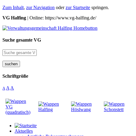
Zum Inhalt
,
zur Navigation
oder
zur Startseite
springen.
VG Halfing
| Online: https://www.vg-halfing.de/
Suche gesamte VG
suchen
Schriftgröße
A
A
A
Aktuelles