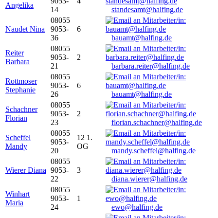
9053-
4
Angelika
14
standesamt@halfing.de
08055
Naudet Nina
9053-
6
36
bauamt@halfing.de
08055
Reiter
9053-
2
Barbara
21
barbara.reiter@halfing.de
08055
Rottmoser
9053-
6
Stephanie
26
bauamt@halfing.de
08055
Schachner
9053-
2
Florian
23
florian.schachner@halfing.de
08055
Scheffel
12 1.
9053-
Mandy
OG
20
mandy.scheffel@halfing.de
08055
Wierer Diana
9053-
3
22
diana.wierer@halfing.de
08055
Winhart
9053-
1
Maria
24
ewo@halfing.de