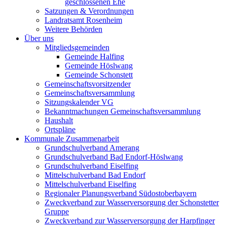
geschlossenen Ehe
Satzungen & Verordnungen
Landratsamt Rosenheim
Weitere Behörden
Über uns
Mitgliedsgemeinden
Gemeinde Halfing
Gemeinde Höslwang
Gemeinde Schonstett
Gemeinschaftsvorsitzender
Gemeinschaftsversammlung
Sitzungskalender VG
Bekanntmachungen Gemeinschaftsversammlung
Haushalt
Ortspläne
Kommunale Zusammenarbeit
Grundschulverband Amerang
Grundschulverband Bad Endorf-Höslwang
Grundschulverband Eiselfing
Mittelschulverband Bad Endorf
Mittelschulverband Eiselfing
Regionaler Planungsverband Südostoberbayern
Zweckverband zur Wasserversorgung der Schonstetter
Gruppe
Zweckverband zur Wasserversorgung der Harpfinger