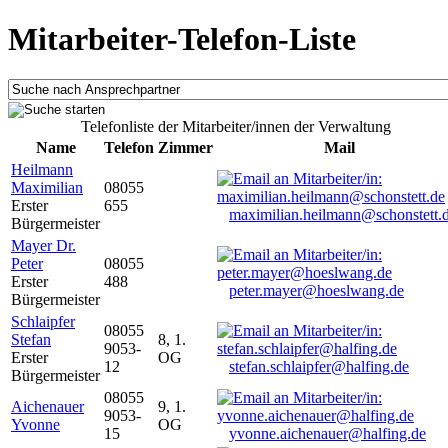
Mitarbeiter-Telefon-Liste
Telefonliste der Mitarbeiter/innen der Verwaltung
Name
Telefon
Zimmer
Mail
Heilmann
Maximilian
08055
Erster
655
maximilian.heilmann@schonstett.
Bürgermeister
Mayer Dr.
Peter
08055
Erster
488
peter.mayer@hoeslwang.de
Bürgermeister
Schlaipfer
08055
Stefan
8, 1.
9053-
Erster
OG
12
stefan.schlaipfer@halfing.de
Bürgermeister
08055
Aichenauer
9, 1.
9053-
Yvonne
OG
15
yvonne.aichenauer@halfing.de