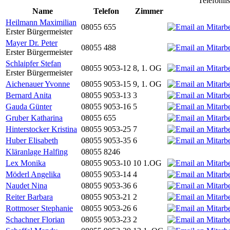
Telefonli
Name
Telefon
Zimmer
Heilmann Maximilian
08055 655
Erster Bürgermeister
Mayer Dr. Peter
08055 488
Erster Bürgermeister
Schlaipfer Stefan
08055 9053-12
8, 1. OG
Erster Bürgermeister
Aichenauer Yvonne
08055 9053-15
9, 1. OG
Bernard Anita
08055 9053-13
3
Gauda Günter
08055 9053-16
5
Gruber Katharina
08055 655
Hinterstocker Kristina
08055 9053-25
7
Huber Elisabeth
08055 9053-35
6
Kläranlage Halfing
08055 8246
Lex Monika
08055 9053-10
10 1.OG
Möderl Angelika
08055 9053-14
4
Naudet Nina
08055 9053-36
6
Reiter Barbara
08055 9053-21
2
Rottmoser Stephanie
08055 9053-26
6
Schachner Florian
08055 9053-23
2