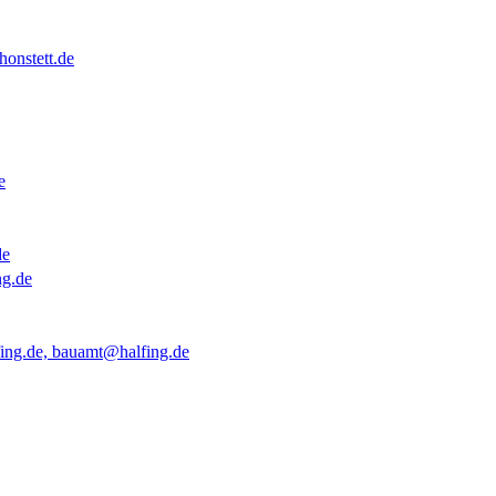
onstett.de
e
de
ng.de
ing.de, bauamt@halfing.de