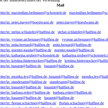
ste der Mitarbeiter/innen der Verwaltung
Mail
maximilian.heilmann@sch
peter.mayer@hoeslwang.de
stefan.schlaipfer@halfing.de
yvonne.aichenauer@halfing.d
anita.bernard@halfing.de
guenter.gauda@halfing.de
katharina.gruber@schonstett.
kristina.hinterstocker@halfi
bauamt@halfing.de
monika.lex@half
standesamt@halfing.de
bauamt@halfing.de
barbara.reiter@halfing.de
bauamt@halfing.de
florian.schachner@halfing.de