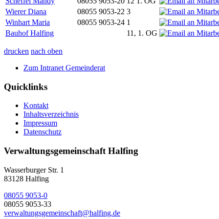
Scheffel Mandy
08055 9053-20
12 1. OG
Wierer Diana
08055 9053-22
3
Winhart Maria
08055 9053-24
1
Bauhof Halfing
11, 1. OG
drucken
nach oben
Zum Intranet Gemeinderat
Quicklinks
Kontakt
Inhaltsverzeichnis
Impressum
Datenschutz
Verwaltungsgemeinschaft Halfing
Wasserburger Str. 1
83128 Halfing
08055 9053-0
08055 9053-33
verwaltungsgemeinschaft@halfing.de