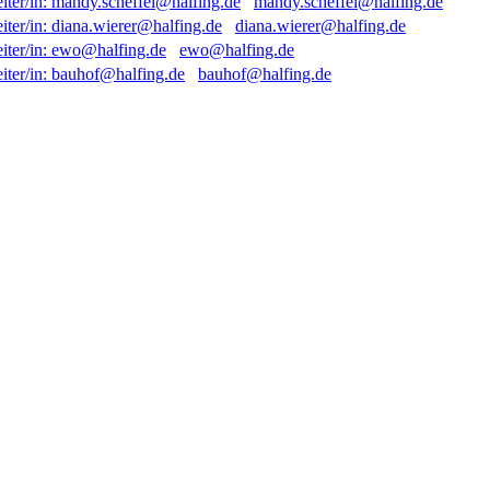
mandy.scheffel@halfing.de
diana.wierer@halfing.de
ewo@halfing.de
bauhof@halfing.de