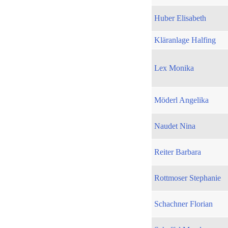
Huber Elisabeth
Kläranlage Halfing
Lex Monika
Möderl Angelika
Naudet Nina
Reiter Barbara
Rottmoser Stephanie
Schachner Florian