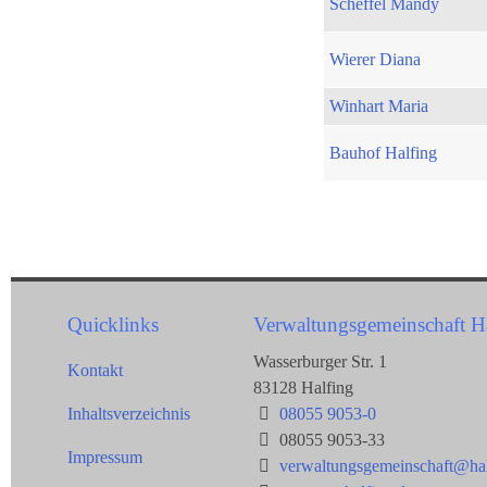
Scheffel Mandy
Wierer Diana
Winhart Maria
Bauhof Halfing
Quicklinks
Verwaltungsgemeinschaft H
Wasserburger Str. 1
Kontakt
83128 Halfing
Inhaltsverzeichnis
08055 9053-0
08055 9053-33
Impressum
verwaltungsgemeinschaft@hal