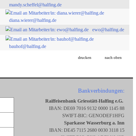
mandy.scheffel@halfing.de
diana.wierer@halfing.de
ewo@halfing.de
bauhof@halfing.de
drucken
nach oben
Bankverbindungen:
Raiffeisenbank Griesstätt-Halfing e.G.
IBAN: DE69 7016 9132 0000 1145 88
SWIFT-BIC: GENODEF1HFG
Sparkasse Wasserburg a. Inn
IBAN: DE45 7115 2680 0030 3118 15