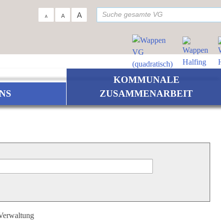
su
A
A
A
KOMMUNALE
NS
ZUSAMMENARBEIT
 Verwaltung