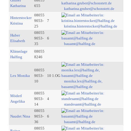
Gruber
08055
Katharina
655
katharina.gruber@schonstett.de
08055
Hinterstocker
9053-
7
Kristina
25
kristina.hinterstocker@halfing.de
08055
Huber
9053-
6
Elisabeth
35
bauamt@halfing.de
Kläranlage
08055
Halfing
8246
08055
Lex Monika
9053-
10 1.OG
10
monika.lex@halfing.de,
bauamt@halfing.de
08055
Möderl
9053-
4
Angelika
14
standesamt@halfing.de
08055
Naudet Nina
9053-
6
36
bauamt@halfing.de
08055
Reiter