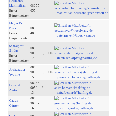
Heilmann
Maximilian
08055
Erster
655
maximilian.heilmann@schonstett.de
Bürgermeister
Mayer Dr.
Peter
08055
Erster
488
peter.mayer@hoeslwang.de
Bürgermeister
Schlaipfer
08055
Stefan
9053-
8, 1. OG
Erster
12
stefan.schlaipfer@halfing.de
Bürgermeister
08055
Aichenauer
9053-
9, 1. OG
Yvonne
15
yvonne.aichenauer@halfing.de
08055
Bernard
9053-
3
Anita
13
anita.bernard@halfing.de
08055
Gauda
9053-
5
Günter
16
guenter.gauda@halfing.de