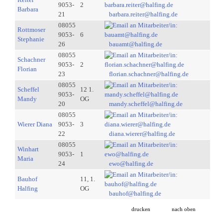
9053-
2
Barbara
21
barbara.reiter@halfing.de
08055
Rottmoser
9053-
6
Stephanie
26
bauamt@halfing.de
08055
Schachner
9053-
2
Florian
23
florian.schachner@halfing.de
08055
Scheffel
12 1.
9053-
Mandy
OG
20
mandy.scheffel@halfing.de
08055
Wierer Diana
9053-
3
22
diana.wierer@halfing.de
08055
Winhart
9053-
1
Maria
24
ewo@halfing.de
Bauhof
11, 1.
Halfing
OG
bauhof@halfing.de
drucken
nach oben