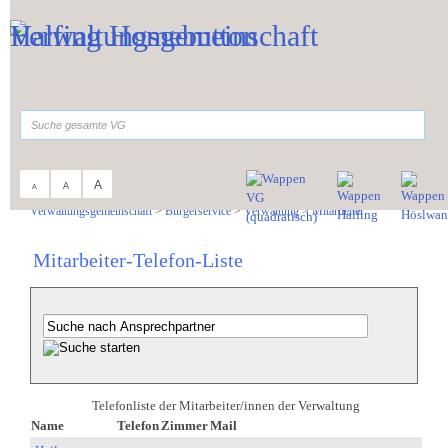
Zum Inhalt
,
zur Navigation
oder
zur Startseite
springen.
suchen
A
A
A
Sie sind hier:
Verwaltungsgemeinschaft
>
Bürgerservice
>
Verwaltung
>
Mitarbeiter
Mitarbeiter-Telefon-Liste
Telefonliste der Mitarbeiter/innen der Verwaltung
Name
Telefon
Zimmer
Mail