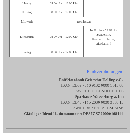
Montag
08:00 Uhr – 12:00 Uhr
Dienstag
08:00 Uhr – 12:00 Uhr
Mittwoch
geschlossen
14:00 Uhr – 18:00 Uhr
(Standesamt:
Donnerstag
08:00 Uhr – 12:00 Uhr
Terminvereinbarung
erforderlich!)
Freitag
08:00 Uhr – 12:00 Uhr
Bankverbindungen:
Raiffeisenbank Griesstätt-Halfing e.G.
IBAN: DE69 7016 9132 0000 1145 88
SWIFT-BIC: GENODEF1HFG
Sparkasse Wasserburg a. Inn
IBAN: DE45 7115 2680 0030 3118 15
SWIFT-BIC: BYLADEM1WSB
Gläubiger-Identifikationsnummer: DE87ZZZ00000168444