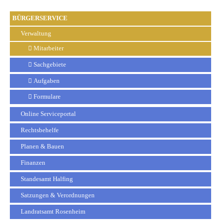
BÜRGERSERVICE
Verwaltung
Mitarbeiter
Sachgebiete
Aufgaben
Formulare
Online Serviceportal
Rechtsbehelfe
Planen & Bauen
Finanzen
Standesamt Halfing
Satzungen & Verordnungen
Landratsamt Rosenheim