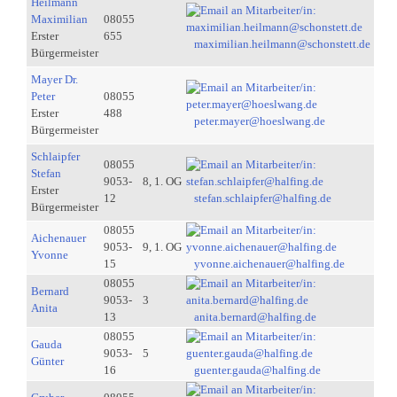
Heilmann
Maximilian
08055
Erster
655
maximilian.heilmann@schonstett.de
Bürgermeister
Mayer Dr.
Peter
08055
Erster
488
peter.mayer@hoeslwang.de
Bürgermeister
Schlaipfer
08055
Stefan
9053-
8, 1. OG
Erster
12
stefan.schlaipfer@halfing.de
Bürgermeister
08055
Aichenauer
9053-
9, 1. OG
Yvonne
15
yvonne.aichenauer@halfing.de
08055
Bernard
9053-
3
Anita
13
anita.bernard@halfing.de
08055
Gauda
9053-
5
Günter
16
guenter.gauda@halfing.de