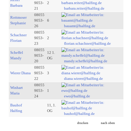
9053-
2
Barbara
21
barbara.reiter@halfing.de
08055
Rottmoser
9053-
6
Stephanie
26
bauamt@halfing.de
08055
Schachner
9053-
2
Florian
23
florian.schachner@halfing.de
08055
Scheffel
12 1.
9053-
Mandy
OG
20
mandy.scheffel@halfing.de
08055
Wierer Diana
9053-
3
22
diana.wierer@halfing.de
08055
Winhart
9053-
1
Maria
24
ewo@halfing.de
Bauhof
11, 1.
Halfing
OG
bauhof@halfing.de
drucken
nach oben