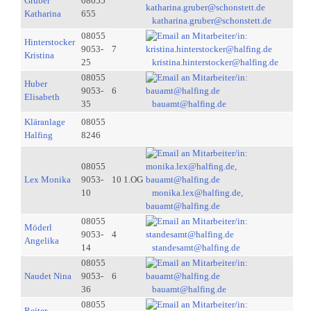
Gruber
08055
Katharina
655
katharina.gruber@schonstett.de
08055
Hinterstocker
9053-
7
Kristina
25
kristina.hinterstocker@halfing.de
08055
Huber
9053-
6
Elisabeth
35
bauamt@halfing.de
Kläranlage
08055
Halfing
8246
08055
Lex Monika
9053-
10 1.OG
10
monika.lex@halfing.de,
bauamt@halfing.de
08055
Möderl
9053-
4
Angelika
14
standesamt@halfing.de
08055
Naudet Nina
9053-
6
36
bauamt@halfing.de
08055
Reiter