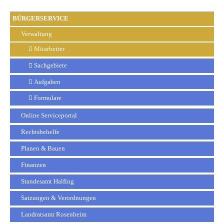
BÜRGERSERVICE
Verwaltung
Mitarbeiter
Sachgebiete
Aufgaben
Formulare
Online Serviceportal
Rechtsbehelfe
Planen & Bauen
Finanzen
Standesamt Halfing
Satzungen & Verordnungen
Landratsamt Rosenheim