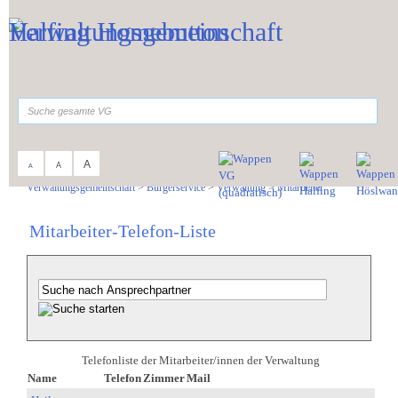
Zum Inhalt
,
zur Navigation
oder
zur Startseite
springen.
suchen
A
A
A
Sie sind hier:
Verwaltungsgemeinschaft
>
Bürgerservice
>
Verwaltung
>
Mitarbeiter
Mitarbeiter-Telefon-Liste
Telefonliste der Mitarbeiter/innen der Verwaltung
Name
Telefon
Zimmer
Mail