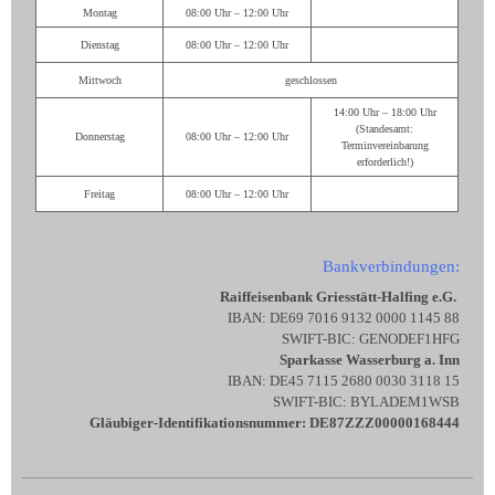
Montag
08:00 Uhr – 12:00 Uhr
Dienstag
08:00 Uhr – 12:00 Uhr
Mittwoch
geschlossen
14:00 Uhr – 18:00 Uhr
(Standesamt:
Donnerstag
08:00 Uhr – 12:00 Uhr
Terminvereinbarung
erforderlich!)
Freitag
08:00 Uhr – 12:00 Uhr
Bankverbindungen:
Raiffeisenbank Griesstätt-Halfing e.G.
IBAN: DE69 7016 9132 0000 1145 88
SWIFT-BIC: GENODEF1HFG
Sparkasse Wasserburg a. Inn
IBAN: DE45 7115 2680 0030 3118 15
SWIFT-BIC: BYLADEM1WSB
Gläubiger-Identifikationsnummer: DE87ZZZ00000168444